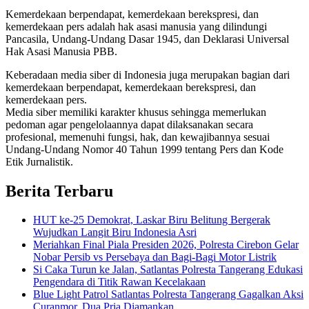
Kemerdekaan berpendapat, kemerdekaan berekspresi, dan
kemerdekaan pers adalah hak asasi manusia yang dilindungi
Pancasila, Undang-Undang Dasar 1945, dan Deklarasi Universal
Hak Asasi Manusia PBB.
Keberadaan media siber di Indonesia juga merupakan bagian dari
kemerdekaan berpendapat, kemerdekaan berekspresi, dan
kemerdekaan pers.
Media siber memiliki karakter khusus sehingga memerlukan
pedoman agar pengelolaannya dapat dilaksanakan secara
profesional, memenuhi fungsi, hak, dan kewajibannya sesuai
Undang-Undang Nomor 40 Tahun 1999 tentang Pers dan Kode
Etik Jurnalistik.
Berita Terbaru
HUT ke-25 Demokrat, Laskar Biru Belitung Bergerak
Wujudkan Langit Biru Indonesia Asri
Meriahkan Final Piala Presiden 2026, Polresta Cirebon Gelar
Nobar Persib vs Persebaya dan Bagi-Bagi Motor Listrik
Si Caka Turun ke Jalan, Satlantas Polresta Tangerang Edukasi
Pengendara di Titik Rawan Kecelakaan
Blue Light Patrol Satlantas Polresta Tangerang Gagalkan Aksi
Curanmor, Dua Pria Diamankan