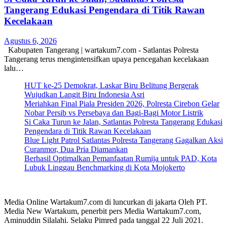
Tangerang Edukasi Pengendara di Titik Rawan
Kecelakaan
Agustus 6, 2026
Kabupaten Tangerang | wartakum7.com - Satlantas Polresta
Tangerang terus mengintensifkan upaya pencegahan kecelakaan
lalu…
HUT ke-25 Demokrat, Laskar Biru Belitung Bergerak
Wujudkan Langit Biru Indonesia Asri
Meriahkan Final Piala Presiden 2026, Polresta Cirebon Gelar
Nobar Persib vs Persebaya dan Bagi-Bagi Motor Listrik
Si Caka Turun ke Jalan, Satlantas Polresta Tangerang Edukasi
Pengendara di Titik Rawan Kecelakaan
Blue Light Patrol Satlantas Polresta Tangerang Gagalkan Aksi
Curanmor, Dua Pria Diamankan
Berhasil Optimalkan Pemanfaatan Rumija untuk PAD, Kota
Lubuk Linggau Benchmarking di Kota Mojokerto
Media Online Wartakum7.com di luncurkan di jakarta Oleh PT.
Media New Wartakum, penerbit pers Media Wartakum7.com,
Aminuddin Silalahi. Selaku Pimred pada tanggal 22 Juli 2021.