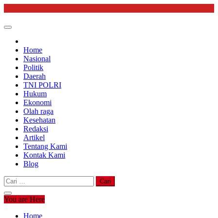
Skip
to
content
Home
Nasional
Politik
Daerah
TNI POLRI
Hukum
Ekonomi
Olah raga
Kesehatan
Redaksi
Artikel
Tentang Kami
Kontak Kami
Blog
Cari
untuk:
You are Here
Home