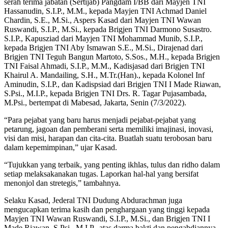
serah terima jabatan (Sertijab) Pangdam I/BB dari Mayjen TNI
Hassanudin, S.I.P., M.M., kepada Mayjen TNI Achmad Daniel
Chardin, S.E., M.Si., Aspers Kasad dari Mayjen TNI Wawan
Ruswandi, S.I.P., M.Si., kepada Brigjen TNI Darmono Susastro.
S.I.P., Kapusziad dari Mayjen TNI Mohammad Munib, S.I.P.,
kepada Brigjen TNI Aby Ismawan S.E., M.Si., Dirajenad dari
Brigjen TNI Teguh Bangun Martoto, S.Sos., M.H., kepada Brigjen
TNI Faisal Ahmadi, S.I.P., M.M., Kadisjasad dari Brigjen TNI
Khairul A. Mandailing, S.H., M.Tr.(Han)., kepada Kolonel Inf
Aminudin, S.I.P., dan Kadispsiad dari Brigjen TNI I Made Riawan,
S.Psi., M.I.P., kepada Brigjen TNI Drs. R. Tagar Pujasambada,
M.Psi., bertempat di Mabesad, Jakarta, Senin (7/3/2022).
“Para pejabat yang baru harus menjadi pejabat-pejabat yang
petarung, jagoan dan pemberani serta memiliki imajinasi, inovasi,
visi dan misi, harapan dan cita-cita. Buatlah suatu terobosan baru
dalam kepemimpinan,” ujar Kasad.
“Tujukkan yang terbaik, yang penting ikhlas, tulus dan ridho dalam
setiap melaksakanakan tugas. Laporkan hal-hal yang bersifat
menonjol dan stretegis,” tambahnya.
Selaku Kasad, Jederal TNI Dudung Abdurachman juga
mengucapkan terima kasih dan penghargaan yang tinggi kepada
Mayjen TNI Wawan Ruswandi, S.I.P., M.Si., dan Brigjen TNI I
Made Riawan, S.Psi., M.I.P., atas darma bakti dan pengabdiannya