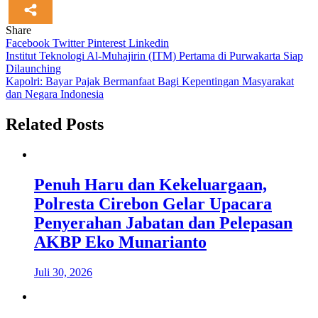
Share
Facebook
Twitter
Pinterest
Linkedin
Navigasi
Institut Teknologi Al-Muhajirin (ITM) Pertama di Purwakarta Siap
Dilaunching
pos
Kapolri: Bayar Pajak Bermanfaat Bagi Kepentingan Masyarakat
dan Negara Indonesia
Related Posts
Penuh Haru dan Kekeluargaan,
Polresta Cirebon Gelar Upacara
Penyerahan Jabatan dan Pelepasan
AKBP Eko Munarianto
Juli 30, 2026