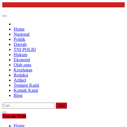
Skip
to
content
Home
Nasional
Politik
Daerah
TNI POLRI
Hukum
Ekonomi
Olah raga
Kesehatan
Redaksi
Artikel
Tentang Kami
Kontak Kami
Blog
Cari
untuk:
You are Here
Home