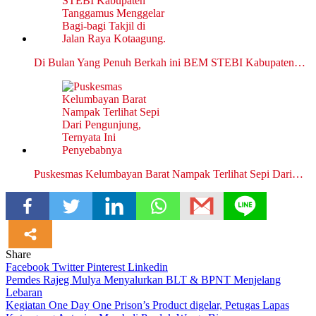
Di Bulan Yang Penuh Berkah ini BEM STEBI Kabupaten…
Puskesmas Kelumbayan Barat Nampak Terlihat Sepi Dari…
Share
Facebook
Twitter
Pinterest
Linkedin
Navigasi
Pemdes Rajeg Mulya Menyalurkan BLT & BPNT Menjelang
Lebaran
pos
Kegiatan One Day One Prison’s Product digelar, Petugas Lapas