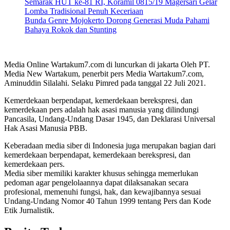
Semarak HUT ke-81 RI, Koramil 0815/19 Magersari Gelar
Lomba Tradisional Penuh Keceriaan
Bunda Genre Mojokerto Dorong Generasi Muda Pahami
Bahaya Rokok dan Stunting
Media Online Wartakum7.com di luncurkan di jakarta Oleh PT.
Media New Wartakum, penerbit pers Media Wartakum7.com,
Aminuddin Silalahi. Selaku Pimred pada tanggal 22 Juli 2021.
Kemerdekaan berpendapat, kemerdekaan berekspresi, dan
kemerdekaan pers adalah hak asasi manusia yang dilindungi
Pancasila, Undang-Undang Dasar 1945, dan Deklarasi Universal
Hak Asasi Manusia PBB.
Keberadaan media siber di Indonesia juga merupakan bagian dari
kemerdekaan berpendapat, kemerdekaan berekspresi, dan
kemerdekaan pers.
Media siber memiliki karakter khusus sehingga memerlukan
pedoman agar pengelolaannya dapat dilaksanakan secara
profesional, memenuhi fungsi, hak, dan kewajibannya sesuai
Undang-Undang Nomor 40 Tahun 1999 tentang Pers dan Kode
Etik Jurnalistik.