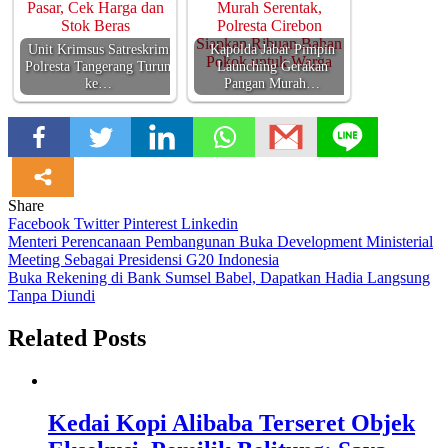
Unit Krimsus Satreskrim
Kapolda Jabar Pimpin
Polresta Tangerang Turun
Launching Gerakan
ke…
Pangan Murah…
Share
Facebook
Twitter
Pinterest
Linkedin
Navigasi
Menteri Perencanaan Pembangunan Buka Development Ministerial
Meeting Sebagai Presidensi G20 Indonesia
pos
Buka Rekening di Bank Sumsel Babel, Dapatkan Hadia Langsung
Tanpa Diundi
Related Posts
Kedai Kopi Alibaba Terseret Objek