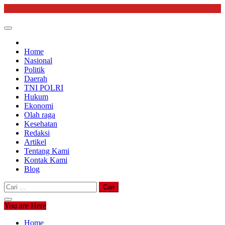
Skip
to
content
Home
Nasional
Politik
Daerah
TNI POLRI
Hukum
Ekonomi
Olah raga
Kesehatan
Redaksi
Artikel
Tentang Kami
Kontak Kami
Blog
Cari
untuk:
You are Here
Home