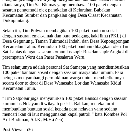
diantaranya, Tim Sat Binmas yang membawa 100 paket dengan
sasaran pengemudi ojeg pangkalan di Kelurahan Babakan
Kecamatan Sumber dan pangkalan ojeg Desa Cisaat Kecamatan
Dukupuntang.
Selain itu, Tim Polwan membagikan 100 paket bantuan sosial
dengan sasaran emak-emak dan para pedagang kaki lima (PKL) di
Desa Gegunung, Taman Tukmudal Indah, dan Desa Kepongpongan
Kecamatan Talun. Kemudian 100 paket bantuan dibagikan oleh Tim
Sat Lantas dengan sasaran komunitas supir Bus dan supir Angkot di
perempatan Weru dan Pasar Pasalaran Weru.
Tim selanjutnya adalah personel Sat Samapta yang mendistribusikan
100 paket bantuan sosial dengan sasaran masyarakat umum. Para
petugas menyambangi permukiman warga untuk memberikannya
secara door to door di Desa Wanasaba Lor dan Wanasaba Kidul
Kecamatan Talun.
“Tim Satpolair juga menyalurkan 100 paket Bansos dengan sasaran
komunitas Nelayan di wilayah pesisir. Bahkan, mereka turut
membagikan bantuan sosial kepada para nelayan yang sedang
mencari ikan di laut menggunakan kapal patroli,” kata Kombes Pol
Arif Budiman, S.I.K, M.H.(Zen)
Post Views:
536