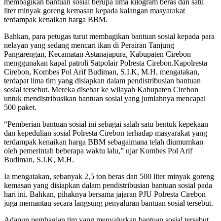
membagikan bantuan sosial berupa lima kilogram beras dan satu
liter minyak goreng kemasan kepada kalangan masyarakat
terdampak kenaikan harga BBM.
Bahkan, para petugas turut membagikan bantuan sosial kepada para
nelayan yang sedang mencari ikan di Perairan Tanjung
Pangarengan, Kecamatan Astanajapura, Kabupaten Cirebon
menggunakan kapal patroli Satpolair Polresta Cirebon.
Kapolresta
Cirebon, Kombes Pol Arif Budiman, S.I.K, M.H, mengatakan,
terdapat lima tim yang disiapkan dalam pendistribusian bantuan
sosial tersebut. Mereka disebar ke wilayah Kabupaten Cirebon
untuk mendistribusikan bantuan sosial yang jumlahnya mencapai
500 paket.
“Pemberian bantuan sosial ini sebagai salah satu bentuk kepekaan
dan kepedulian sosial Polresta Cirebon terhadap masyarakat yang
terdampak kenaikan harga BBM sebagaimana telah diumumkan
oleh pemerintah beberapa waktu lalu,” ujar Kombes Pol Arif
Budiman, S.I.K, M.H.
Ia mengatakan, sebanyak 2,5 ton beras dan 500 liter minyak goreng
kemasan yang disiapkan dalam pendistribusian bantuan sosial pada
hari ini. Bahkan, pihaknya bersama jajaran PJU Polresta Cirebon
juga memantau secara langsung penyaluran bantuan sosial tersebut.
Adapun pembagian tim yang menyalurkan bantuan sosial tersebut