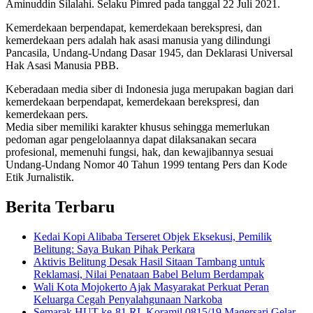
Aminuddin Silalahi. Selaku Pimred pada tanggal 22 Juli 2021.
Kemerdekaan berpendapat, kemerdekaan berekspresi, dan
kemerdekaan pers adalah hak asasi manusia yang dilindungi
Pancasila, Undang-Undang Dasar 1945, dan Deklarasi Universal
Hak Asasi Manusia PBB.
Keberadaan media siber di Indonesia juga merupakan bagian dari
kemerdekaan berpendapat, kemerdekaan berekspresi, dan
kemerdekaan pers.
Media siber memiliki karakter khusus sehingga memerlukan
pedoman agar pengelolaannya dapat dilaksanakan secara
profesional, memenuhi fungsi, hak, dan kewajibannya sesuai
Undang-Undang Nomor 40 Tahun 1999 tentang Pers dan Kode
Etik Jurnalistik.
Berita Terbaru
Kedai Kopi Alibaba Terseret Objek Eksekusi, Pemilik
Belitung: Saya Bukan Pihak Perkara
Aktivis Belitung Desak Hasil Sitaan Tambang untuk
Reklamasi, Nilai Penataan Babel Belum Berdampak
Wali Kota Mojokerto Ajak Masyarakat Perkuat Peran
Keluarga Cegah Penyalahgunaan Narkoba
Semarak HUT ke-81 RI, Koramil 0815/19 Magersari Gelar