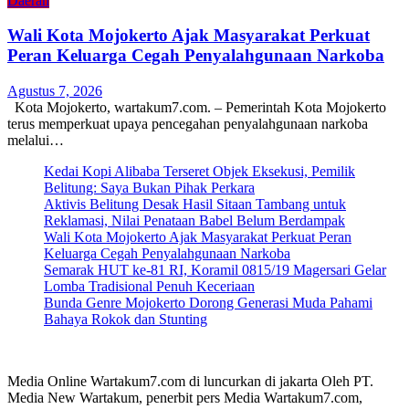
Daerah
Wali Kota Mojokerto Ajak Masyarakat Perkuat
Peran Keluarga Cegah Penyalahgunaan Narkoba
Agustus 7, 2026
Kota Mojokerto, wartakum7.com. – Pemerintah Kota Mojokerto
terus memperkuat upaya pencegahan penyalahgunaan narkoba
melalui…
Kedai Kopi Alibaba Terseret Objek Eksekusi, Pemilik
Belitung: Saya Bukan Pihak Perkara
Aktivis Belitung Desak Hasil Sitaan Tambang untuk
Reklamasi, Nilai Penataan Babel Belum Berdampak
Wali Kota Mojokerto Ajak Masyarakat Perkuat Peran
Keluarga Cegah Penyalahgunaan Narkoba
Semarak HUT ke-81 RI, Koramil 0815/19 Magersari Gelar
Lomba Tradisional Penuh Keceriaan
Bunda Genre Mojokerto Dorong Generasi Muda Pahami
Bahaya Rokok dan Stunting
Media Online Wartakum7.com di luncurkan di jakarta Oleh PT.
Media New Wartakum, penerbit pers Media Wartakum7.com,