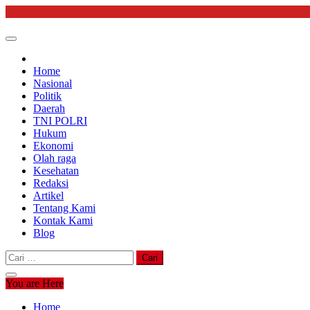
Skip
to
content
Home
Nasional
Politik
Daerah
TNI POLRI
Hukum
Ekonomi
Olah raga
Kesehatan
Redaksi
Artikel
Tentang Kami
Kontak Kami
Blog
Cari
untuk:
You are Here
Home