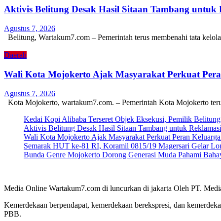
Aktivis Belitung Desak Hasil Sitaan Tambang untuk
Agustus 7, 2026
Belitung, Wartakum7.com – Pemerintah terus membenahi tata kelol
Daerah
Wali Kota Mojokerto Ajak Masyarakat Perkuat Pe
Agustus 7, 2026
Kota Mojokerto, wartakum7.com. – Pemerintah Kota Mojokerto ter
Kedai Kopi Alibaba Terseret Objek Eksekusi, Pemilik Belitun
Aktivis Belitung Desak Hasil Sitaan Tambang untuk Reklamas
Wali Kota Mojokerto Ajak Masyarakat Perkuat Peran Keluar
Semarak HUT ke-81 RI, Koramil 0815/19 Magersari Gelar Lom
Bunda Genre Mojokerto Dorong Generasi Muda Pahami Bahay
Media Online Wartakum7.com di luncurkan di jakarta Oleh PT. Medi
Kemerdekaan berpendapat, kemerdekaan berekspresi, dan kemerdekaa
PBB.