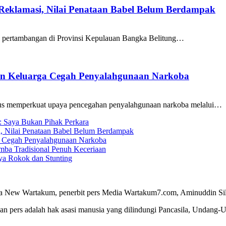
 Reklamasi, Nilai Penataan Babel Belum Berdampak
a pertambangan di Provinsi Kepulauan Bangka Belitung…
ran Keluarga Cegah Penyalahgunaan Narkoba
us memperkuat upaya pencegahan penyalahgunaan narkoba melalui…
g: Saya Bukan Pihak Perkara
i, Nilai Penataan Babel Belum Berdampak
ga Cegah Penyalahgunaan Narkoba
ba Tradisional Penuh Keceriaan
a Rokok dan Stunting
a New Wartakum, penerbit pers Media Wartakum7.com, Aminuddin Silal
n pers adalah hak asasi manusia yang dilindungi Pancasila, Undang-