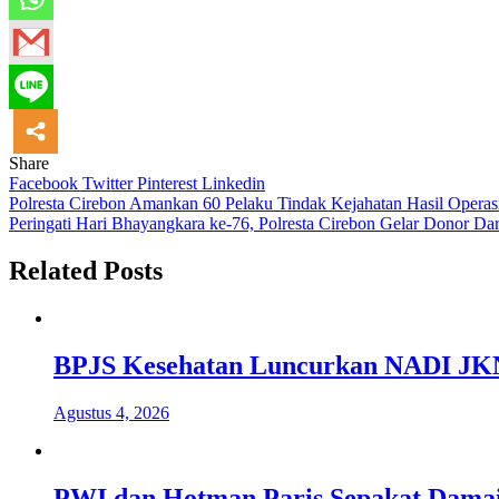
Share
Facebook
Twitter
Pinterest
Linkedin
Navigasi
Polresta Cirebon Amankan 60 Pelaku Tindak Kejahatan Hasil Operas
Peringati Hari Bhayangkara ke-76, Polresta Cirebon Gelar Donor Da
pos
Related Posts
BPJS Kesehatan Luncurkan NADI JKN,
Agustus 4, 2026
PWI dan Hotman Paris Sepakat Damai,