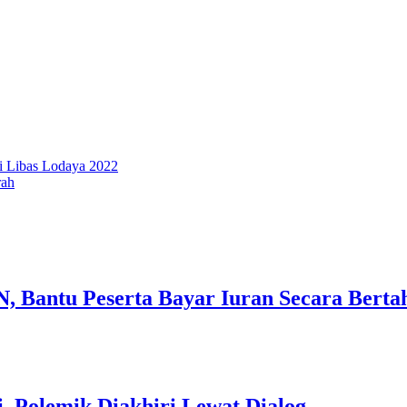
i Libas Lodaya 2022
rah
 Bantu Peserta Bayar Iuran Secara Berta
 Polemik Diakhiri Lewat Dialog