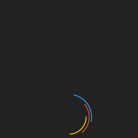
pos
Budiyana Lurah Sumber, Tendang Bola
Pembukaan Turnamen U-40 Sepak Bola antar
RW
RELATED POSTS
Penuh Haru dan Kekeluargaan, Polresta Cirebon
Gelar Upacara Penyerahan Jabatan dan Pelepasan
AKBP Eko Munarianto
Juli 30, 2026
Terima Laporan Pengancaman Gunakan Parang,