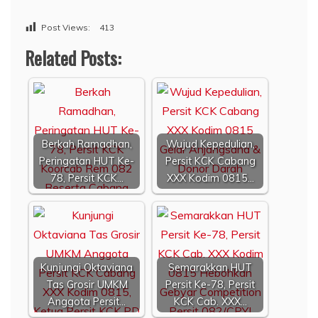
Post Views:
413
Related Posts:
Berkah Ramadhan,
Wujud Kepedulian,
Peringatan HUT Ke-
Persit KCK Cabang
78, Persit KCK…
XXX Kodim 0815…
Kunjungi Oktaviana
Semarakkan HUT
Tas Grosir UMKM
Persit Ke-78, Persit
Anggota Persit…
KCK Cab. XXX…