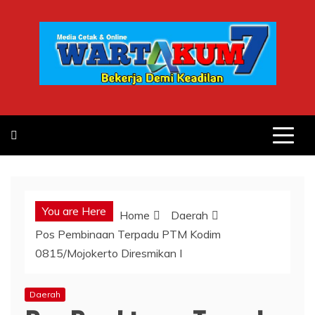
Skip
to
content
You are Here
Home
Daerah
Pos Pembinaan Terpadu PTM Kodim
0815/Mojokerto Diresmikan I
Daerah