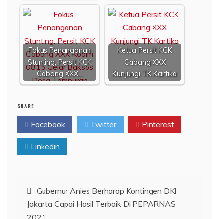
Fokus Penanganan
Ketua Persit KCK
Stunting, Persit KCK
Cabang XXX
Cabang XXX…
Kunjungi TK Kartika
SHARE
Facebook
Twitter
Pinterest
Linkedin
Navigasi
Gubernur Anies Berharap Kontingen DKI
Jakarta Capai Hasil Terbaik Di PEPARNAS
pos
2021