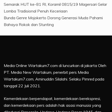
Semarak HUT ke-81 RI, Koramil 0815/19 Magersari Gelar
Lomba Tradisional Penuh Keceriaan
Bunda Genre Mojokerto Dorong Generasi Muda Pahami
Bahaya Rokok dan Stunting
Media Online Wartakum7.com di luncurkan di jakarta Oleh
PT. Media New Wartakum, penerbit pers Media
Wartakum7.com, Aminuddin Silalahi. Selaku Pimred pada
tanggal 22 Juli 2021.
Kemerdekaan berpendapat, kemerdekaan berekspresi,
dan kemerdekaan pers adalah hak asasi manusia yang
dilindungi Pancasila, Undang-Undang Dasar 1945, dan