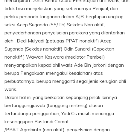
menunjukan : Arsif Berita Acara Persetujuan ahli waris, dan
tidak bisa menjelaskan yang sebenarnya Penjual, dan
pelaku penanda tanganan dalam AJB, begitupun ungkap
saksi Acep Suganda (55/Th) Sekdes Non aktif,
penyederhanaan penyelsaian perakara yang dilontarkan
oleh : Dedi Mulyadi (petugas PPAT nonaktif) Acep
Suganda (Sekdes nonaktif) Odin Sunardi (Gapoktan
nonaktif ) Wawan Koswara (mediator Pembeli)
menyampaikan kepad ahli waris Ade Bin Jarkoni dengan
berupa Pengakuan (mengakui kesalahan) atas
perbuatannya, berupa mengganti segal jenis kerugian ahli
waris.
Dalam hal ini yang berkaitan sepanjang pihak lainnya
bertanggungjawab (tanggung renteng) alasan
tertundanya penggantian, Yadi Cs masih menunggu
kesanggupan Rustandi Camat
/PPAT Agrabinta (non aktif), penyelsaian dengan