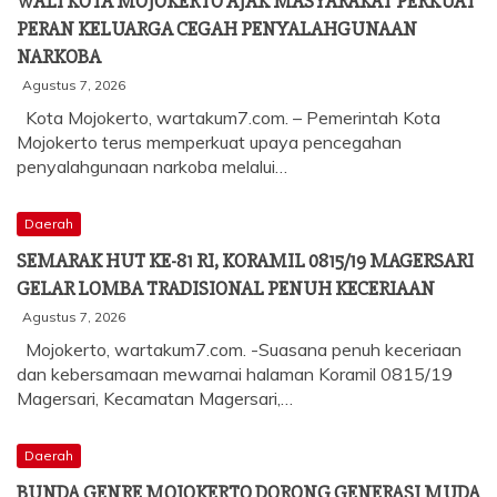
WALI KOTA MOJOKERTO AJAK MASYARAKAT PERKUAT
PERAN KELUARGA CEGAH PENYALAHGUNAAN
NARKOBA
Agustus 7, 2026
Kota Mojokerto, wartakum7.com. – Pemerintah Kota
Mojokerto terus memperkuat upaya pencegahan
penyalahgunaan narkoba melalui…
Daerah
SEMARAK HUT KE-81 RI, KORAMIL 0815/19 MAGERSARI
GELAR LOMBA TRADISIONAL PENUH KECERIAAN
Agustus 7, 2026
Mojokerto, wartakum7.com. -Suasana penuh keceriaan
dan kebersamaan mewarnai halaman Koramil 0815/19
Magersari, Kecamatan Magersari,…
Daerah
BUNDA GENRE MOJOKERTO DORONG GENERASI MUDA