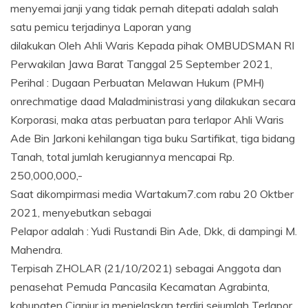
menyemai janji yang tidak pernah ditepati adalah salah
satu pemicu terjadinya Laporan yang
dilakukan Oleh Ahli Waris Kepada pihak OMBUDSMAN RI
Perwakilan Jawa Barat Tanggal 25 September 2021,
Perihal : Dugaan Perbuatan Melawan Hukum (PMH)
onrechmatige daad Maladministrasi yang dilakukan secara
Korporasi, maka atas perbuatan para terlapor Ahli Waris
Ade Bin Jarkoni kehilangan tiga buku Sartifikat, tiga bidang
Tanah, total jumlah kerugiannya mencapai Rp.
250,000,000,-
Saat dikompirmasi media Wartakum7.com rabu 20 Oktber
2021, menyebutkan sebagai
Pelapor adalah : Yudi Rustandi Bin Ade, Dkk, di dampingi M.
Mahendra.
Terpisah ZHOLAR (21/10/2021) sebagai Anggota dan
penasehat Pemuda Pancasila Kecamatan Agrabinta,
kabupaten Cianjur ia menjelaskan terdiri sejumlah Terlapor