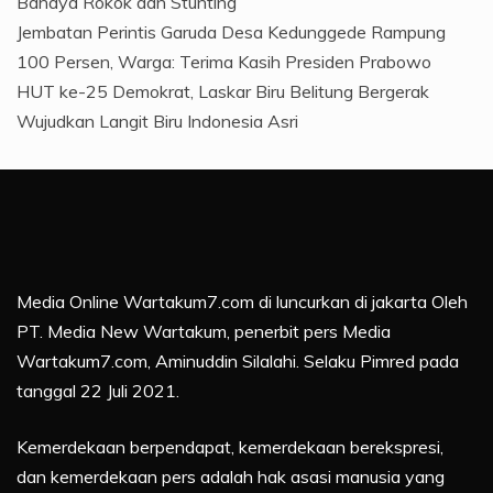
Bahaya Rokok dan Stunting
Jembatan Perintis Garuda Desa Kedunggede Rampung
100 Persen, Warga: Terima Kasih Presiden Prabowo
HUT ke-25 Demokrat, Laskar Biru Belitung Bergerak
Wujudkan Langit Biru Indonesia Asri
Media Online Wartakum7.com di luncurkan di jakarta Oleh
PT. Media New Wartakum, penerbit pers Media
Wartakum7.com, Aminuddin Silalahi. Selaku Pimred pada
tanggal 22 Juli 2021.
Kemerdekaan berpendapat, kemerdekaan berekspresi,
dan kemerdekaan pers adalah hak asasi manusia yang