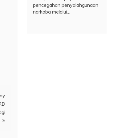
pencegahan penyalahgunaan
narkoba melalui…
uay
PRD
agi