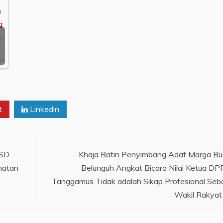
…
t
Linkedin
 SD
Khaja Batin Penyimbang Adat Marga B
matan
Belunguh Angkat Bicara Nilai Ketua D
Tanggamus Tidak adalah Sikap Profesional Seb
Wakil Rakyat