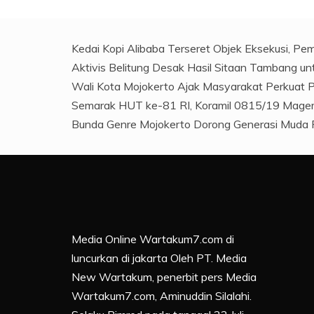
Kedai Kopi Alibaba Terseret Objek Eksekusi, Pem
Aktivis Belitung Desak Hasil Sitaan Tambang u
Wali Kota Mojokerto Ajak Masyarakat Perkuat
Semarak HUT ke-81 RI, Koramil 0815/19 Magers
Bunda Genre Mojokerto Dorong Generasi Muda 
Media Online Wartakum7.com di
luncurkan di jakarta Oleh PT. Media
New Wartakum, penerbit pers Media
Wartakum7.com, Aminuddin Silalahi.