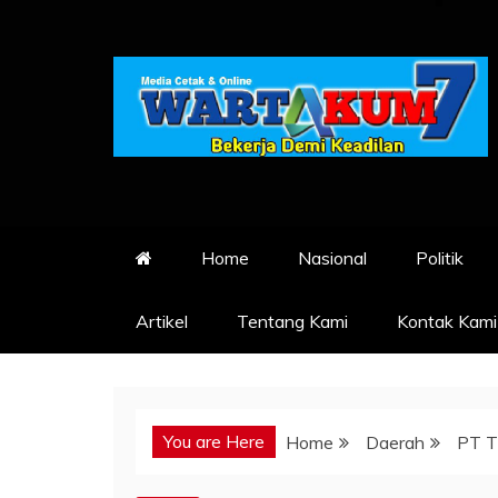
Skip
to
content
Home
Nasional
Politik
Artikel
Tentang Kami
Kontak Kami
You are Here
Home
Daerah
PT T