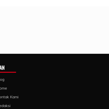
AN
log
ome
ontak Kami
edaksi