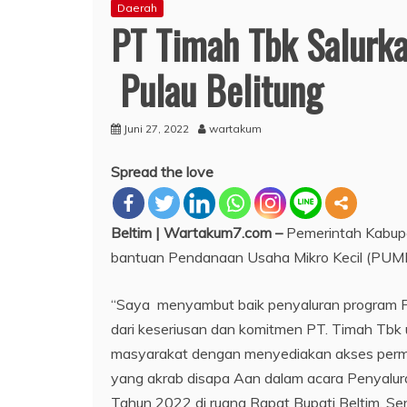
Daerah
PT Timah Tbk Salurk
Pulau Belitung
Juni 27, 2022
wartakum
Spread the love
Beltim | Wartakum7.com –
Pemerintah Kabupa
bantuan Pendanaan Usaha Mikro Kecil (PUMK
“Saya menyambut baik penyaluran program P
dari keseriusan dan komitmen PT. Timah Tbk 
masyarakat dengan menyediakan akses perm
yang akrab disapa Aan dalam acara Penyalur
Tahun 2022 di ruang Rapat Bupati Beltim, Sen