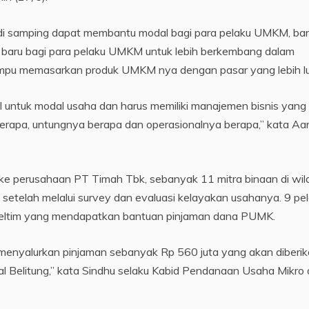
di samping dapat membantu modal bagi para pelaku UMKM, ba
t baru bagi para pelaku UMKM untuk lebih berkembang dalam
mpu memasarkan produk UMKM nya dengan pasar yang lebih lu
ul untuk modal usaha dan harus memiliki manajemen bisnis yang 
berapa, untungnya berapa dan operasionalnya berapa,” kata Aa
ke perusahaan PT Timah Tbk, sebanyak 11 mitra binaan di wi
setelah melalui survey dan evaluasi kelayakan usahanya. 9 pe
Beltim yang mendapatkan bantuan pinjaman dana PUMK.
menyalurkan pinjaman sebanyak Rp 560 juta yang akan diberi
al Belitung,” kata Sindhu selaku Kabid Pendanaan Usaha Mikro