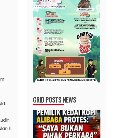
am
GRID POSTS NEWS
kti
udin
an II