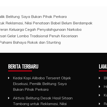
ilik Belitung: Saya Bukan Pihak Perkara
ntuk Reklamasi, Nilai Penataan Babel Belum Berdampak
 Peran Keluarga Cegah Penyalahgunaan Narkoba
ari Gelar Lomba Tradisional Penuh Keceriaan
Pahami Bahaya Rokok dan Stunting
BERITA TERBARU
LAM
Kedai Kopi Alibaba Terseret Objek
B
Eksekusi, Pemilik Belitung: Saya
H
Bukan Pihak Perkara
K
Aktivis Belitung Desak Hasil Sitaan
Tambang untuk Reklamasi, Nilai
R