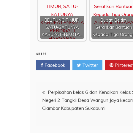
BELITUNG TIMUR,
Bupati Beltim
SATU-SATUNYA
Serahkan Bantuan
KABUPATEN/KOTA…
Kepada Tiga Orang
SHARE
Facebook
Twitter
Pinteres
Navigasi
Perpisahan kelas 6 dan Kenaikan Kelas
Negeri 2 Tangkil Desa Wangun Jaya keca
pos
Ciambar Kabupaten Sukabumi