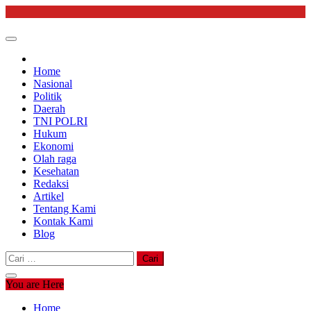
Skip
to
content
Home
Nasional
Politik
Daerah
TNI POLRI
Hukum
Ekonomi
Olah raga
Kesehatan
Redaksi
Artikel
Tentang Kami
Kontak Kami
Blog
Cari
untuk:
You are Here
Home