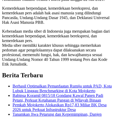
Kemerdekaan berpendapat, kemerdekaan berekspresi, dan
kemerdekaan pers adalah hak asasi manusia yang dilindungi
Pancasila, Undang-Undang Dasar 1945, dan Deklarasi Universal
Hak Asasi Manusia PBB.
Keberadaan media siber di Indonesia juga merupakan bagian dari
kemerdekaan berpendapat, kemerdekaan berekspresi, dan
kemerdekaan pers.
Media siber memiliki karakter khusus sehingga memerlukan
pedoman agar pengelolaannya dapat dilaksanakan secara
profesional, memenuhi fungsi, hak, dan kewajibannya sesuai
Undang-Undang Nomor 40 Tahun 1999 tentang Pers dan Kode
Etik Jurnalistik.
Berita Terbaru
Berhasil Optimalkan Pemanfaatan Rumija untuk PAD, Kota
Lubuk Linggau Benchmarking di Kota Mojokerto
Babinsa Koramil 0815/18 Gondang Kawal Panen Padi
Petani, Perkuat Ketahanan Pangan di Wilayah Binaan
Pemkab Mojokerto Alokasikan Rp17,83 Miliar BK Desa
2026 untuk Perkuat Infrastruktur Desa
Tanamkan Jiwa Petarung dan Kepemimpinan, Danjen