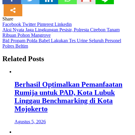
Share
Facebook
Twitter
Pinterest
Linkedin
Navigasi
Aksi Nyata Jaga Lingkungan Pesisir, Polresta Cirebon Tanam
Ribuan Pohon Mangrove
pos
Bid Propam Polda Babel Lakukan Tes Urine Seluruh Personel
Polres Beltim
Related Posts
Berhasil Optimalkan Pemanfaatan
Rumija untuk PAD, Kota Lubuk
Linggau Benchmarking di Kota
Mojokerto
Agustus 5, 2026