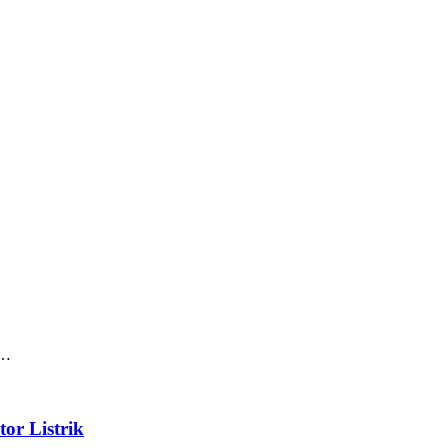
t…
or Listrik