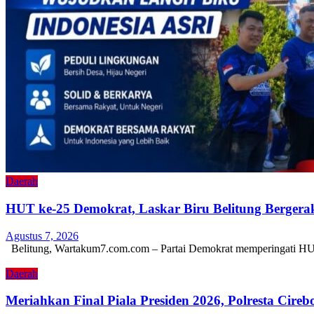
Daerah
HUT ke-25 Demokrat, Laskar Biru Belitung Bergera
Agustus 7, 2026
Belitung, Wartakum7.com.com – Partai Demokrat memperingati H
Daerah
Meriahkan Final Piala Presiden 2026, Polresta Cireb