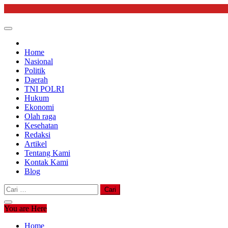
Skip
to
content
Home
Nasional
Politik
Daerah
TNI POLRI
Hukum
Ekonomi
Olah raga
Kesehatan
Redaksi
Artikel
Tentang Kami
Kontak Kami
Blog
Cari
untuk:
You are Here
Home