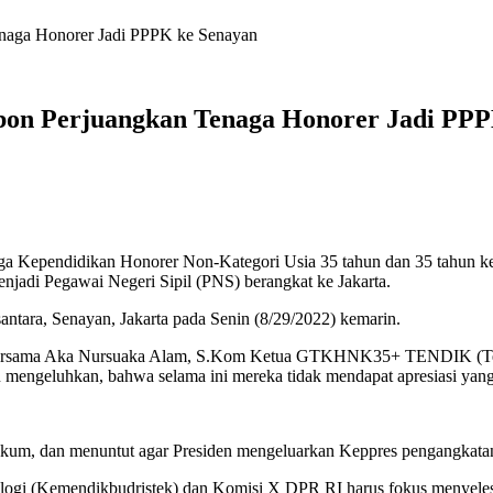
aga Honorer Jadi PPPK ke Senayan
n Perjuangkan Tenaga Honorer Jadi PPP
ga Kependidikan Honorer Non-Kategori Usia 35 tahun dan 35 tahun
njadi Pegawai Negeri Sipil (PNS) berangkat ke Jakarta.
ara, Senayan, Jakarta pada Senin (8/29/2022) kemarin.
ma Aka Nursuaka Alam, S.Kom Ketua GTKHNK35+ TENDIK (Tenaga 
 mengeluhkan, bahwa selama ini mereka tidak mendapat apresiasi yang
um, dan menuntut agar Presiden mengeluarkan Keppres pengangkatan m
ologi (Kemendikbudristek) dan Komisi X DPR RI harus fokus menyel