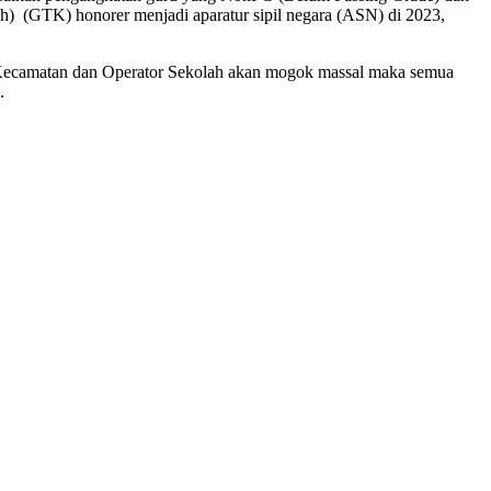
h) (GTK) honorer menjadi aparatur sipil negara (ASN) di 2023,
r Kecamatan dan Operator Sekolah akan mogok massal maka semua
.