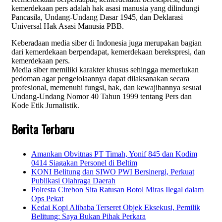
kemerdekaan pers adalah hak asasi manusia yang dilindungi
Pancasila, Undang-Undang Dasar 1945, dan Deklarasi
Universal Hak Asasi Manusia PBB.
Keberadaan media siber di Indonesia juga merupakan bagian
dari kemerdekaan berpendapat, kemerdekaan berekspresi, dan
kemerdekaan pers.
Media siber memiliki karakter khusus sehingga memerlukan
pedoman agar pengelolaannya dapat dilaksanakan secara
profesional, memenuhi fungsi, hak, dan kewajibannya sesuai
Undang-Undang Nomor 40 Tahun 1999 tentang Pers dan
Kode Etik Jurnalistik.
Berita Terbaru
Amankan Obvitnas PT Timah, Yonif 845 dan Kodim
0414 Siagakan Personel di Beltim
KONI Belitung dan SIWO PWI Bersinergi, Perkuat
Publikasi Olahraga Daerah
Polresta Cirebon Sita Ratusan Botol Miras Ilegal dalam
Ops Pekat
Kedai Kopi Alibaba Terseret Objek Eksekusi, Pemilik
Belitung: Saya Bukan Pihak Perkara