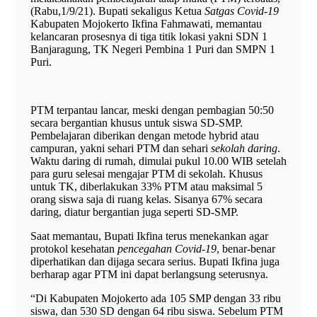
(Rabu,1/9/21). Bupati sekaligus Ketua
Satgas Covid-19
Kabupaten Mojokerto Ikfina Fahmawati, memantau
kelancaran prosesnya di tiga titik lokasi yakni SDN 1
Banjaragung, TK Negeri Pembina 1 Puri dan SMPN 1
Puri.
PTM terpantau lancar, meski dengan pembagian 50:50
secara bergantian khusus untuk siswa SD-SMP.
Pembelajaran diberikan dengan metode hybrid atau
campuran, yakni sehari PTM dan sehari
sekolah daring
.
Waktu daring di rumah, dimulai pukul 10.00 WIB setelah
para guru selesai mengajar PTM di sekolah. Khusus
untuk TK, diberlakukan 33% PTM atau maksimal 5
orang siswa saja di ruang kelas. Sisanya 67% secara
daring, diatur bergantian juga seperti SD-SMP.
Saat memantau, Bupati Ikfina terus menekankan agar
protokol kesehatan
pencegahan Covid-19
, benar-benar
diperhatikan dan dijaga secara serius. Bupati Ikfina juga
berharap agar PTM ini dapat berlangsung seterusnya.
“Di Kabupaten Mojokerto ada 105 SMP dengan 33 ribu
siswa, dan 530 SD dengan 64 ribu siswa. Sebelum PTM