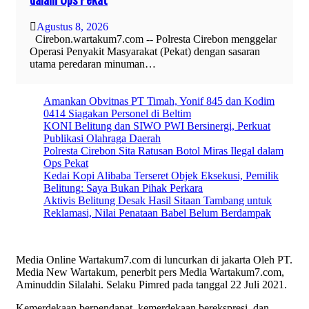
Agustus 8, 2026
Cirebon.wartakum7.com -- Polresta Cirebon menggelar
Operasi Penyakit Masyarakat (Pekat) dengan sasaran
utama peredaran minuman…
Amankan Obvitnas PT Timah, Yonif 845 dan Kodim
0414 Siagakan Personel di Beltim
KONI Belitung dan SIWO PWI Bersinergi, Perkuat
Publikasi Olahraga Daerah
Polresta Cirebon Sita Ratusan Botol Miras Ilegal dalam
Ops Pekat
Kedai Kopi Alibaba Terseret Objek Eksekusi, Pemilik
Belitung: Saya Bukan Pihak Perkara
Aktivis Belitung Desak Hasil Sitaan Tambang untuk
Reklamasi, Nilai Penataan Babel Belum Berdampak
Media Online Wartakum7.com di luncurkan di jakarta Oleh PT.
Media New Wartakum, penerbit pers Media Wartakum7.com,
Aminuddin Silalahi. Selaku Pimred pada tanggal 22 Juli 2021.
Kemerdekaan berpendapat, kemerdekaan berekspresi, dan