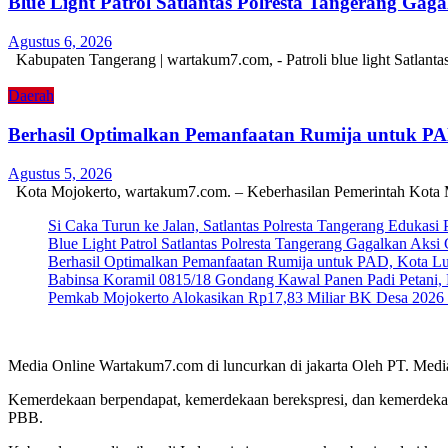
Blue Light Patrol Satlantas Polresta Tangerang Ga
Agustus 6, 2026
Kabupaten Tangerang | wartakum7.com, - Patroli blue light Satlant
Daerah
Berhasil Optimalkan Pemanfaatan Rumija untuk P
Agustus 5, 2026
Kota Mojokerto, wartakum7.com. – Keberhasilan Pemerintah Kota 
Si Caka Turun ke Jalan, Satlantas Polresta Tangerang Edukasi
Blue Light Patrol Satlantas Polresta Tangerang Gagalkan Aks
Berhasil Optimalkan Pemanfaatan Rumija untuk PAD, Kota L
Babinsa Koramil 0815/18 Gondang Kawal Panen Padi Petani, 
Pemkab Mojokerto Alokasikan Rp17,83 Miliar BK Desa 2026 un
Media Online Wartakum7.com di luncurkan di jakarta Oleh PT. Medi
Kemerdekaan berpendapat, kemerdekaan berekspresi, dan kemerdekaa
PBB.