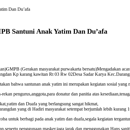
tim Dan Du’afa
B Santuni Anak Yatim Dan Du’afa
an)GMPB (Gerakan masyarakat purwakarta bersatu)Mengadakan acara
gdan Kp karang kawitan Rt 03 Rw 02Desa Sadar Karya Kec.Darangda
 bahwa santunan anak yatim ini merupakan kegiatan sosial yang m
rekan pengurus,anggota,para donatur dan panitia atas kesediaan,tenag
at,yatim dan Duafa yang berlangsung sangat hikmat,
 darangdan yang di Hadiri masyarakat setempat berjumlah lebih kurang 
 untuk berbagi pada anak yatim dan duafa,segala kegiatan tergantung 
atan,sepertu penggunaan masker,jaga jarak dan menggunakan Hans sanit