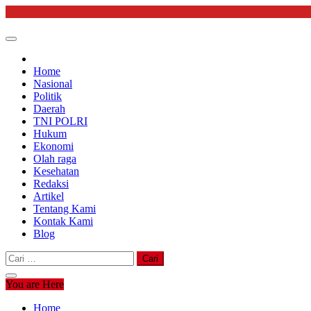
Skip
to
content
Home
Nasional
Politik
Daerah
TNI POLRI
Hukum
Ekonomi
Olah raga
Kesehatan
Redaksi
Artikel
Tentang Kami
Kontak Kami
Blog
Cari
untuk:
You are Here
Home