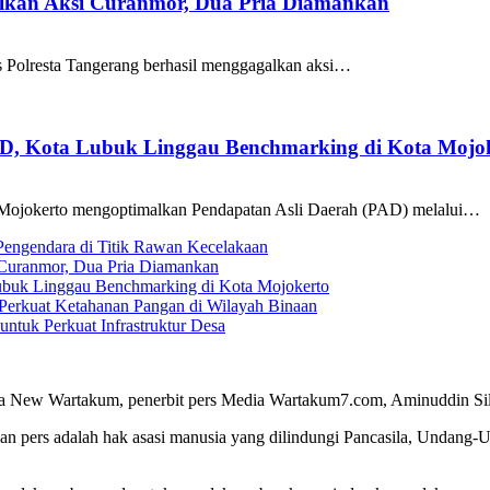
galkan Aksi Curanmor, Dua Pria Diamankan
as Polresta Tangerang berhasil menggagalkan aksi…
AD, Kota Lubuk Linggau Benchmarking di Kota Mojo
Mojokerto mengoptimalkan Pendapatan Asli Daerah (PAD) melalui…
 Pengendara di Titik Rawan Kecelakaan
i Curanmor, Dua Pria Diamankan
ubuk Linggau Benchmarking di Kota Mojokerto
Perkuat Ketahanan Pangan di Wilayah Binaan
tuk Perkuat Infrastruktur Desa
a New Wartakum, penerbit pers Media Wartakum7.com, Aminuddin Silal
n pers adalah hak asasi manusia yang dilindungi Pancasila, Undang-