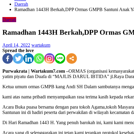
Daerah
Ramadhan 1443H Berkah,DPP Ormas GMPB Santuni Anak Ya
Daerah
Ramadhan 1443H Berkah,DPP Ormas GMP
April 14, 2022
wartakum
Spread the love
Purwakrata | Wartakum7.com –
ORMAS (organisasi kemasyarakat
yatim piyatu dan Duafa di “MAJLIS DARUL IBTIDA” jl.Raya Daran
Ketua umum ormas GMPB kang Andi SH Dalam sambutanya mengatakan
kami atas nama pribadi menyampaikan rasa terima kasih kepada rekan-
Acara Buka puasa bersama dengan para tokoh Agama,tokoh Masyarak
Santunan ini di hadiri peserta dari perwakilan di wilayah kecamatan
Di Hari Ramadhan 1443 H. Yang penuh barokah ini, kami kami mencoba
Acara yang di selenggarakan ini tetap kami terapkan protokol keseh