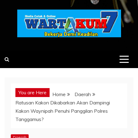
Skip
to
content
You are Here
Home
Daerah
Ratusan Kakon Dikabarkan Akan Dampingi
Kakon Waynipah Penuhi Panggilan Polres
Tanggamus?
Daerah