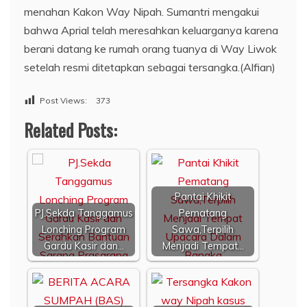
menahan Kakon Way Nipah. Sumantri mengakui
bahwa Aprial telah meresahkan keluarganya karena
berani datang ke rumah orang tuanya di Way Liwok
setelah resmi ditetapkan sebagai tersangka.(Alfian)
Post Views:
373
Related Posts:
Pantai Khikit
PJ.Sekda Tanggamus
Pematang
Lonching Program
Sawa,Terpilih
Gardu Kasir dan…
Menjadi Tempat…