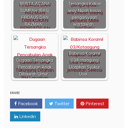
BERITA ACARA
Tersangka Kakon
SUMPAH (BAS)
way Nipah kasus
FIRDAUS DAN
penganiyaan
RAZMAN…
wartawan…
Babinsa Koramil
Dugaan Tersangka
03/Kotaagung
Pencabulan Anak
Ucapkan Syukur
Dibawah Umur…
Usai…
SHARE
Facebook
Twitter
Pinterest
Linkedin