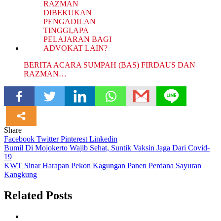
BERITA ACARA SUMPAH (BAS) FIRDAUS DAN
RAZMAN…
Share
Facebook
Twitter
Pinterest
Linkedin
Navigasi
Bumil Di Mojokerto Wajib Sehat, Suntik Vaksin Jaga Dari Covid-
19
pos
KWT Sinar Harapan Pekon Kagungan Panen Perdana Sayuran
Kangkung
Related Posts