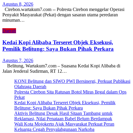
Agustus 8, 2026
Cirebon.wartakum7.com -- Polresta Cirebon menggelar Operasi
Penyakit Masyarakat (Pekat) dengan sasaran utama peredaran
minuman…
Daerah
Kedai Kopi Alibaba Terseret Objek Eksekusi,
Pemilik Belitung: Saya Bukan Pihak Perkara
Agustus 7, 2026
Belitung, Wartakum7.com – Suasana Kedai Kopi Alibaba di
Jalan Jenderal Sudirman, RT 12…
KONI Belitung dan SIWO PWI Bersinergi, Perkuat Publikasi
Olahraga Daerah
Polresta Cirebon Sita Ratusan Botol Miras Ilegal dalam Ops
Pekat
Kedai Kopi Alibaba Terseret Objek Eksekusi, Pemilik
Belitung: Saya Bukan Pihak Perkara
Aktivis Belitung Desak Hasil Sitaan Tambang untuk
Reklamasi, Nilai Penataan Babel Belum Berdampak
Wali Kota Mojokerto Ajak Masyarakat Perkuat Peran
Keluarga Cegah Penyalahgunaan Narkoba