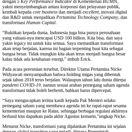
dengan
5 Key Performance Indicator
di Kementerian BUMN,
yakni menyeimbangkan antara korporasi dan pelayanan publik,
kembali kepada
core business
dan menjadi
excellent
, inovasi digital
dan R&D untuk menjadikan
Pertamina Technology Company
, dan
transformasi
Human Capital
.
“Buktikan kepada dunia, Indonesia juga bisa punya perusahaan
yang valuasi-nya mencapai USD 100 billion. Kita bisa, dan saya
yakin
legacy
ini untuk kita semua. Saya memastikan transformasi
akan tetap berjalan, karena ini bagian terpenting buat kita sebagai
bangsa besar. Tidak mungkin kita akan terus menjadi bangsa besar
kalau tidak ada ketahanan energi,” imbuh Erick.
Pada acara peresmian tersebut, Direktur Utama Pertamina Nicke
Widyawati menyampaikan bahwa holding migas yang dibentuk
sejak tahun 2018 terus berjalan. Walaupun tahun lalu dunia diterpa
pandemi COVID-19
. namun sesuai arahan pemegang saham agenda
transformasi tidak boleh berhenti, bahkan harus dipercepat.
“Saya mengucapkan terima kasih kepada Pak Menteri selaku
pemegang saham yang membawa agenda ini ke rapat-rapat sesama
kementerian maupun ke Ratas, sehingga berbagai regulasi akhirnya
berhasil kita dapatkan pada akhir Agustus kemarin,”ungkap Nicke.
Menurut Nicke, transformasi yang dijalankan Pertamina ini sejalan
dengan
global transition
yang terjadi, dimana Pemerintah