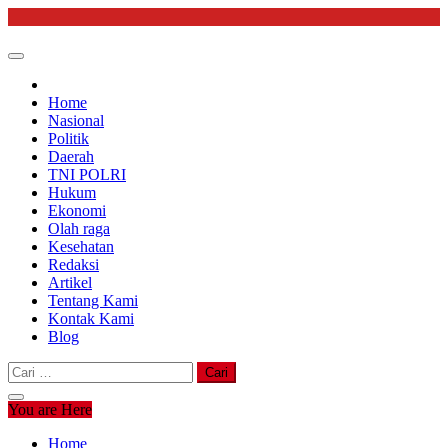
Skip
to
content
Home
Nasional
Politik
Daerah
TNI POLRI
Hukum
Ekonomi
Olah raga
Kesehatan
Redaksi
Artikel
Tentang Kami
Kontak Kami
Blog
Cari
untuk:
You are Here
Home