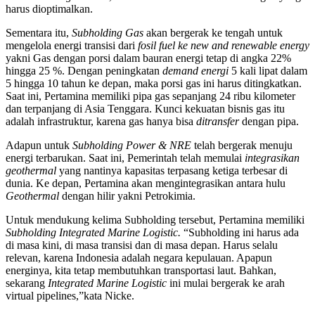
harus dioptimalkan.
Sementara itu,
Subholding Gas
akan bergerak ke tengah untuk
mengelola energi transisi dari
fosil fuel ke new and renewable energy
yakni Gas dengan porsi dalam bauran energi tetap di angka 22%
hingga 25 %. Dengan peningkatan
demand energi
5 kali lipat dalam
5 hingga 10 tahun ke depan, maka porsi gas ini harus ditingkatkan.
Saat ini, Pertamina memiliki pipa gas sepanjang 24 ribu kilometer
dan terpanjang di Asia Tenggara. Kunci kekuatan bisnis gas itu
adalah infrastruktur, karena gas hanya bisa
ditransfer
dengan pipa.
Adapun untuk
Subholding Power & NRE
telah bergerak menuju
energi terbarukan. Saat ini, Pemerintah telah memulai
integrasikan
geothermal
yang nantinya kapasitas terpasang ketiga terbesar di
dunia. Ke depan, Pertamina akan mengintegrasikan antara hulu
Geothermal
dengan hilir yakni Petrokimia.
Untuk mendukung kelima Subholding tersebut, Pertamina memiliki
Subholding Integrated Marine Logistic.
“Subholding ini harus ada
di masa kini, di masa transisi dan di masa depan. Harus selalu
relevan, karena Indonesia adalah negara kepulauan. Apapun
energinya, kita tetap membutuhkan transportasi laut. Bahkan,
sekarang
Integrated Marine Logistic
ini mulai bergerak ke arah
virtual pipelines,”kata Nicke.