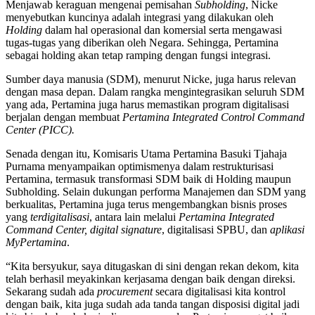
Menjawab keraguan mengenai pemisahan
Subholding
, Nicke
menyebutkan kuncinya adalah integrasi yang dilakukan oleh
Holding
dalam hal operasional dan komersial serta mengawasi
tugas-tugas yang diberikan oleh Negara. Sehingga, Pertamina
sebagai holding akan tetap ramping dengan fungsi integrasi.
Sumber daya manusia (SDM), menurut Nicke, juga harus relevan
dengan masa depan. Dalam rangka mengintegrasikan seluruh SDM
yang ada, Pertamina juga harus memastikan program digitalisasi
berjalan dengan membuat
Pertamina Integrated Control Command
Center (PICC).
Senada dengan itu, Komisaris Utama Pertamina Basuki Tjahaja
Purnama menyampaikan optimismenya dalam restrukturisasi
Pertamina, termasuk transformasi SDM baik di Holding maupun
Subholding. Selain dukungan performa Manajemen dan SDM yang
berkualitas, Pertamina juga terus mengembangkan bisnis proses
yang
terdigitalisasi
, antara lain melalui
Pertamina Integrated
Command Center, digital signature
, digitalisasi SPBU, dan
aplikasi
MyPertamina
.
“Kita bersyukur, saya ditugaskan di sini dengan rekan dekom, kita
telah berhasil meyakinkan kerjasama dengan baik dengan direksi.
Sekarang sudah ada
procurement
secara digitalisasi kita kontrol
dengan baik, kita juga sudah ada tanda tangan disposisi digital jadi