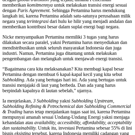
memberikan
komitmennya
untuk melakukan transisi energi sesuai
dengan
Paris Agreement
. Sehingga Pertamina harus mendukung
langkah ini, karena Pertamina adalah satu-satunya perusahaan milik
negara yang
terintegrasi
dari hulu ke hilir yang menjadi andalan dan
memberikan kontribusi besar dalam suplai energi bagi negara.
Nicke menyampaikan Pertamina memiliki 3 tugas yang harus
dilakukan secara paralel, yakni Pertamina harus menyediakan dan
mendistribusikan untuk seluruh masyarakat Indonesia dan juga
industri. Namun, Pertamina juga ditantang untuk melakukan
pengembangan dan melangkah untuk menjawab energi transisi.
“Bagaimana cara kita melaksanakan? Kita membagi kapal besar
Pertamina dengan membuat 6 kapal-kapal kecil yang kita sebut
Subholding
. Ada yang bertugas hari ini. Ada yang bertugas untuk
transisi menjajaki di laut yang berbeda. Dan ada yang harus
berpindah kapalnya di lautan sebelah,” ujarnya.
Ia menjelaskan,
3 Subholding
yakni
Subholding Upstream,
Subholding Refining & Petrochemical dan Subholding Commercial
& Trading
harus tetap menjalankan tugas saat ini, karena Pertamina
mempunyai amanah sesuai Undang-Undang Energi yakni menjaga
kehandalan atau
availability, accessibility, affordability, acceptability
dan sustainability.
Untuk itu, investasi Pertamina sebesar 55% di lini
bisnis
eksisting
tersebut, karena Indonesia memiliki cadangan yang