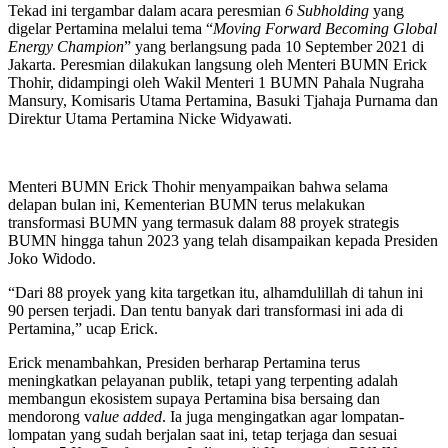
Tekad ini tergambar dalam acara peresmian
6 Subholding
yang
digelar Pertamina melalui tema “
Moving Forward Becoming Global
Energy Champion
” yang berlangsung pada 10 September 2021 di
Jakarta. Peresmian dilakukan langsung oleh Menteri BUMN Erick
Thohir, didampingi oleh Wakil Menteri 1 BUMN Pahala Nugraha
Mansury, Komisaris Utama Pertamina, Basuki Tjahaja Purnama dan
Direktur Utama Pertamina Nicke Widyawati.
Menteri BUMN Erick Thohir menyampaikan bahwa selama
delapan bulan ini, Kementerian BUMN terus melakukan
transformasi BUMN yang termasuk dalam 88 proyek strategis
BUMN hingga tahun 2023 yang telah disampaikan kepada Presiden
Joko Widodo.
“Dari 88 proyek yang kita targetkan itu, alhamdulillah di tahun ini
90 persen terjadi. Dan tentu banyak dari transformasi ini ada di
Pertamina,” ucap Erick.
Erick menambahkan, Presiden berharap Pertamina terus
meningkatkan pelayanan publik, tetapi yang terpenting adalah
membangun ekosistem supaya Pertamina bisa bersaing dan
mendorong v
alue added
. Ia juga mengingatkan agar lompatan-
lompatan yang sudah berjalan saat ini, tetap terjaga dan sesuai