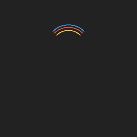
Navigasi
Pelaksana 10 Program Pokok PKK, TP PKK
Kabupaten Mojokerto Raih Penghargaan
pos
Harapan Terbaik II
Polresta Cirebon dan IJTI Salurkan Bantuan
Gelombang Ketiga yang Terkumpul dari Posko
Peduli Cianjur
RELATED POSTS
Ramadhan Berkah,FPII Korwil Purwakarta Bagi-Bagi
Takjil Dan Santunan Anak Yatim
April 2, 2024