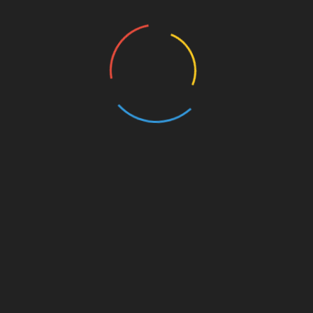
pos
Pangdam III/Slw Kontrol Dan Kembalikan
Fungsi Empat Setu Di Bogor Demi Kelestarian
Lingkungan
RELATED POSTS
Polresta Cirebon Sita Ratusan Botol Miras Ilegal
dalam Ops Pekat
Agustus 8, 2026
Kedai Kopi Alibaba Terseret Objek Eksekusi, Pemilik