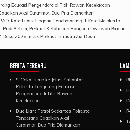
gerang Edukasi Pengendara di Titik Rawan Kecelakaan
 Gagalkan Aksi Curanmor, Dua Pria Diamankan
PAD, Kota Lubuk Linggau Benchmarking di Kota Mojokerto
 Padi Petani, Perkuat Ketahanan Pangan di Wilayah Binaan
 Desa 2026 untuk Perkuat Infrastruktur Desa
BERITA TERBARU
LAM
Si Caka Turun ke Jalan, Satlantas
B
Polresta Tangerang Edukasi
H
Pengendara di Titik Rawan
Kecelakaan
K
Blue Light Patrol Satlantas Polresta
R
Tangerang Gagalkan Aksi
T
Curanmor, Dua Pria Diamankan