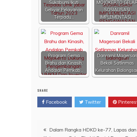
Sukabumi Ikuti
MOJOKERTO GELA
Gebyar Pelayanan
SOSIALISASI
Terpadu…
IMPLEMENTASI…
Program Gema
Danramil Magersar
Brahu dan Kinasih,
Bekali Satlinmas
Andalan Pemkab…
Kelurahan Balongsar
SHARE
Facebook
Twitter
Pinteres
Navigasi
Dalam Rangka HDKD ke-77, Lapas dan