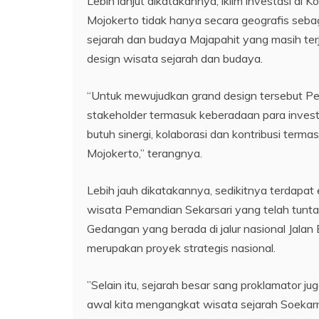
Lebih lanjut dikatakannya, iklim investasi d
Mojokerto tidak hanya secara geografis seba
sejarah dan budaya Majapahit yang masih ter
design wisata sejarah dan budaya.
“Untuk mewujudkan grand design tersebut Pem
stakeholder termasuk keberadaan para investo
butuh sinergi, kolaborasi dan kontribusi term
Mojokerto,” terangnya.
Lebih jauh dikatakannya, sedikitnya terdapat
wisata Pemandian Sekarsari yang telah tuntas
Gedangan yang berada di jalur nasional Jala
merupakan proyek strategis nasional.
”Selain itu, sejarah besar sang proklamator ju
awal kita mengangkat wisata sejarah Soekarno