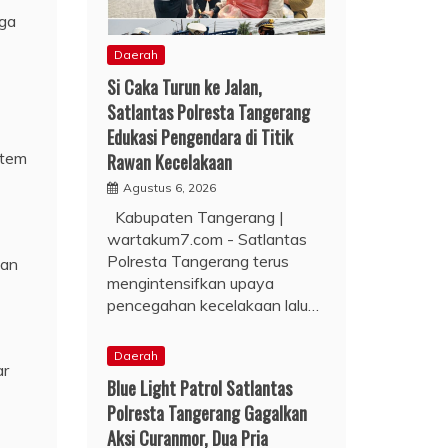
aga
Daerah
Si Caka Turun ke Jalan,
Satlantas Polresta Tangerang
Edukasi Pengendara di Titik
stem
Rawan Kecelakaan
Agustus 6, 2026
Kabupaten Tangerang |
wartakum7.com - Satlantas
Polresta Tangerang terus
kan
mengintensifkan upaya
pencegahan kecelakaan lalu…
Daerah
ar
Blue Light Patrol Satlantas
Polresta Tangerang Gagalkan
Aksi Curanmor, Dua Pria