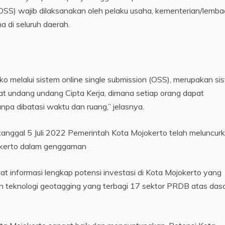
n (OSS) wajib dilaksanakan oleh pelaku usaha, kementerian/lemb
 di seluruh daerah.
ko melalui sistem online single submission (OSS), merupakan si
 undang undang Cipta Kerja, dimana setiap orang dapat
pa dibatasi waktu dan ruang,” jelasnya.
a tanggal 5 Juli 2022 Pemerintah Kota Mojokerto telah meluncur
jokerto dalam genggaman
ihat informasi lengkap potensi investasi di Kota Mojokerto yang
n teknologi geotagging yang terbagi 17 sektor PRDB atas das