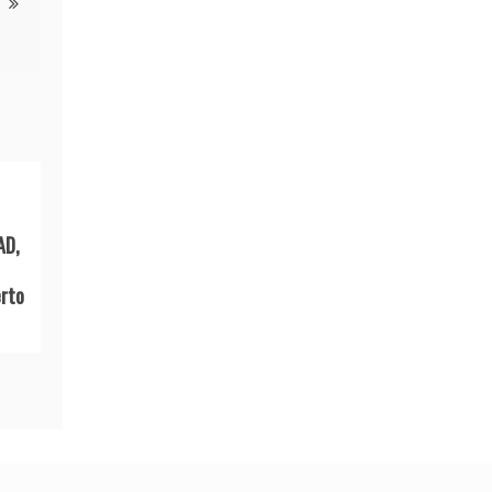
AD,
rto