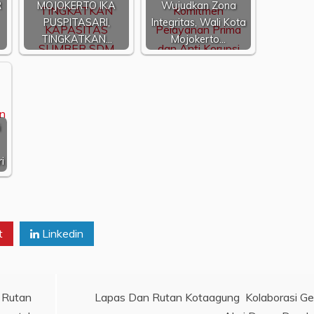
R
MOJOKERTO IKA
Wujudkan Zona
PUSPITASARI,
Integritas, Wali Kota
TINGKATKAN…
Mojokerto…
i
i
t
Linkedin
 Rutan
Lapas Dan Rutan Kotaagung Kolaborasi Ge