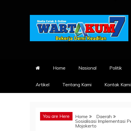
Skip
to
content
Home
Nasional
Politik
Artikel
Tentang Kami
Kontak Kami
You are Here
Home
Daerah
Sosialisasi Implementasi P
Mojokerto