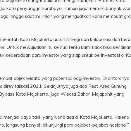
i Kota Mojokerto sangat baik dan menguntungkan. Potensi Kota
gai kota penyangga Surabaya, namun juga memiliki banyak war
jaga hingga saat ini, inilah yang menguatkan kami membuat gr
erintah Kota Mojokerto butuh sinergi dan kolaborasi dari berb
r. Untuk mewujudkan itu semua tentu kami tidak bisa sendirian
asuk keberadaan para investor yang siap untuk berinvestasi di K
 empat objek wisata yang potensial bagi investor. Di antaranya
 direvitalisasi 2021. Selanjutnya juga ada Rest Area Gunung
n Bypass Kota Mojokerto. Juga Wisata Bahari Majapahit yang
ga menjadi daya tarik yang luar biasa di Kota Mojokerto. Karena 
, langsung banyak dikunjungi para pejabat-pejabat nasional,”