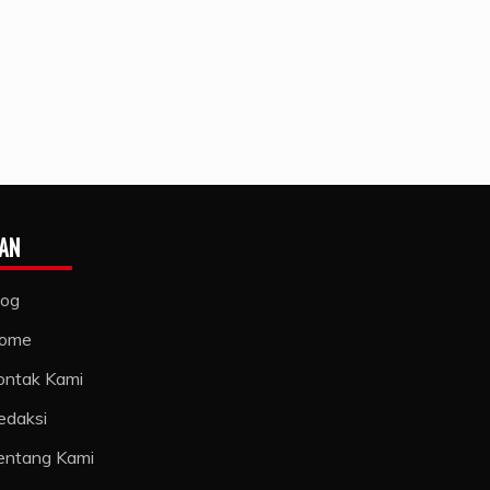
AN
log
ome
ontak Kami
edaksi
entang Kami