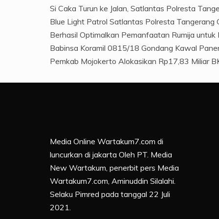
Si Caka Turun ke Jalan, Satlantas Polresta Tan
Blue Light Patrol Satlantas Polresta Tangerang
Berhasil Optimalkan Pemanfaatan Rumija untuk 
Babinsa Koramil 0815/18 Gondang Kawal Panen
Pemkab Mojokerto Alokasikan Rp17,83 Miliar BK
Media Online Wartakum7.com di
luncurkan di jakarta Oleh PT. Media
New Wartakum, penerbit pers Media
Wartakum7.com, Aminuddin Silalahi.
Selaku Pimred pada tanggal 22 Juli
2021.