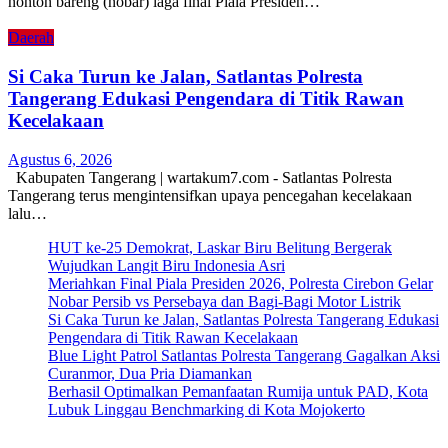
nonton bareng (nobar) laga final Piala Presiden…
Daerah
Si Caka Turun ke Jalan, Satlantas Polresta
Tangerang Edukasi Pengendara di Titik Rawan
Kecelakaan
Agustus 6, 2026
Kabupaten Tangerang | wartakum7.com - Satlantas Polresta
Tangerang terus mengintensifkan upaya pencegahan kecelakaan
lalu…
HUT ke-25 Demokrat, Laskar Biru Belitung Bergerak
Wujudkan Langit Biru Indonesia Asri
Meriahkan Final Piala Presiden 2026, Polresta Cirebon Gelar
Nobar Persib vs Persebaya dan Bagi-Bagi Motor Listrik
Si Caka Turun ke Jalan, Satlantas Polresta Tangerang Edukasi
Pengendara di Titik Rawan Kecelakaan
Blue Light Patrol Satlantas Polresta Tangerang Gagalkan Aksi
Curanmor, Dua Pria Diamankan
Berhasil Optimalkan Pemanfaatan Rumija untuk PAD, Kota
Lubuk Linggau Benchmarking di Kota Mojokerto