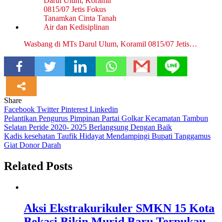
Wasbang di MTs Darul Ulum, Koramil 0815/07 Jetis…
Share
Facebook
Twitter
Pinterest
Linkedin
Navigasi
Pelantikan Pengurus Pimpinan Partai Golkar Kecamatan Tambun
Selatan Peride 2020- 2025 Berlangsung Dengan Baik
pos
Kadis kesehatan Taufik Hidayat Mendampingi Bupati Tanggamus
Giat Donor Darah
Related Posts
Aksi Ekstrakurikuler SMKN 15 Kota
Bekasi Bikin Murid Baru Terpukau