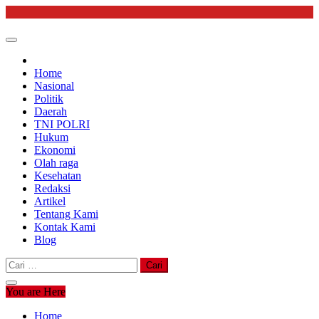
Skip
to
content
Home
Nasional
Politik
Daerah
TNI POLRI
Hukum
Ekonomi
Olah raga
Kesehatan
Redaksi
Artikel
Tentang Kami
Kontak Kami
Blog
Cari
untuk:
You are Here
Home