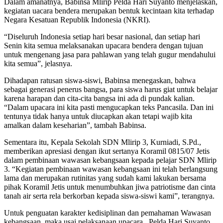
Dalam amanatnya, Babinsa Mlirip Pelda Hari Suyanto menjelaskan,
kegiatan uacara bendera merupakan bentuk kecintaan kita terhadap
Negara Kesatuan Republik Indonesia (NKRI).
“Diseluruh Indonesia setiap hari besar nasional, dan setiap hari
Senin kita semua melaksanakan upacara bendera dengan tujuan
untuk mengenang jasa para pahlawan yang telah gugur mendahului
kita semua”, jelasnya.
Dihadapan ratusan siswa-siswi, Babinsa menegaskan, bahwa
sebagai generasi penerus bangsa, para siswa harus giat untuk belajar
karena harapan dan cita-cita bangsa ini ada di pundak kalian.
“Dalam upacara ini kita pasti mengucapkan teks Pancasila. Dan ini
tentunya tidak hanya untuk diucapkan akan tetapi wajib kita
amalkan dalam keseharian”, tambah Babinsa.
Sementara itu, Kepala Sekolah SDN Mlirip 3, Kurniadi, S.Pd.,
memberikan apresiasi dengan ikut sertanya Koramil 0815/07 Jetis
dalam pembinaan wawasan kebangsaan kepada pelajar SDN Mlirip
3. “Kegiatan pembinaan wawasan kebangsaan ini telah berlangsung
lama dan merupakan rutinitas yang sudah kami lakukan bersama
pihak Koramil Jetis untuk menumbuhkan jiwa patriotisme dan cinta
tanah air serta rela berkorban kepada siswa-siswi kami”, terangnya.
Untuk penguatan karakter kedisiplinan dan pemahaman Wawasan
kebangsaan. maka usai pelaksanaan upacara, Pelda Hari Suyanto