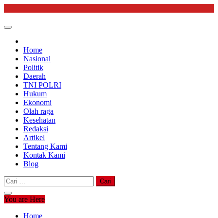
Skip
to
content
Home
Nasional
Politik
Daerah
TNI POLRI
Hukum
Ekonomi
Olah raga
Kesehatan
Redaksi
Artikel
Tentang Kami
Kontak Kami
Blog
Cari
untuk:
You are Here
Home