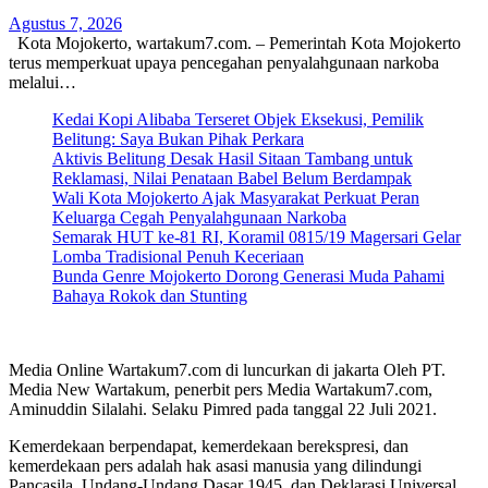
Agustus 7, 2026
Kota Mojokerto, wartakum7.com. – Pemerintah Kota Mojokerto
terus memperkuat upaya pencegahan penyalahgunaan narkoba
melalui…
Kedai Kopi Alibaba Terseret Objek Eksekusi, Pemilik
Belitung: Saya Bukan Pihak Perkara
Aktivis Belitung Desak Hasil Sitaan Tambang untuk
Reklamasi, Nilai Penataan Babel Belum Berdampak
Wali Kota Mojokerto Ajak Masyarakat Perkuat Peran
Keluarga Cegah Penyalahgunaan Narkoba
Semarak HUT ke-81 RI, Koramil 0815/19 Magersari Gelar
Lomba Tradisional Penuh Keceriaan
Bunda Genre Mojokerto Dorong Generasi Muda Pahami
Bahaya Rokok dan Stunting
Media Online Wartakum7.com di luncurkan di jakarta Oleh PT.
Media New Wartakum, penerbit pers Media Wartakum7.com,
Aminuddin Silalahi. Selaku Pimred pada tanggal 22 Juli 2021.
Kemerdekaan berpendapat, kemerdekaan berekspresi, dan
kemerdekaan pers adalah hak asasi manusia yang dilindungi
Pancasila, Undang-Undang Dasar 1945, dan Deklarasi Universal