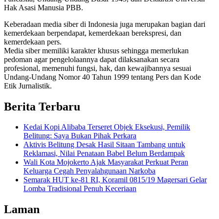
Hak Asasi Manusia PBB.
Keberadaan media siber di Indonesia juga merupakan bagian dari
kemerdekaan berpendapat, kemerdekaan berekspresi, dan
kemerdekaan pers.
Media siber memiliki karakter khusus sehingga memerlukan
pedoman agar pengelolaannya dapat dilaksanakan secara
profesional, memenuhi fungsi, hak, dan kewajibannya sesuai
Undang-Undang Nomor 40 Tahun 1999 tentang Pers dan Kode
Etik Jurnalistik.
Berita Terbaru
Kedai Kopi Alibaba Terseret Objek Eksekusi, Pemilik
Belitung: Saya Bukan Pihak Perkara
Aktivis Belitung Desak Hasil Sitaan Tambang untuk
Reklamasi, Nilai Penataan Babel Belum Berdampak
Wali Kota Mojokerto Ajak Masyarakat Perkuat Peran
Keluarga Cegah Penyalahgunaan Narkoba
Semarak HUT ke-81 RI, Koramil 0815/19 Magersari Gelar
Lomba Tradisional Penuh Keceriaan
Laman