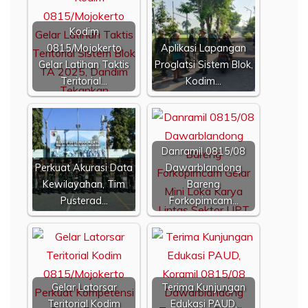
Kodim
0815/Mojokerto
Aplikasi Lapangan
Gelar Latihan Taktis
Proglatsi Sistem Blok,
Teritorial…
Kodim…
Danramil 0815/08
Perkuat Akurasi Data
Dawarblandong
Kewilayahan, Tim
Bareng
Pusterad…
Forkopimcam…
Gelar Latorsar
Terima Kunjungan
Teritorial Kodim
Edukasi PAUD,