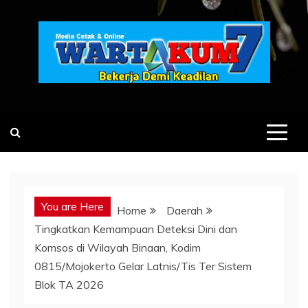
Skip
to
content
You are Here
Home
Daerah
Tingkatkan Kemampuan Deteksi Dini dan
Komsos di Wilayah Binaan, Kodim
0815/Mojokerto Gelar Latnis/Tis Ter Sistem
Blok TA 2026