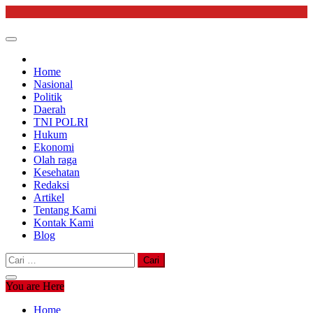
Skip
to
content
Home
Nasional
Politik
Daerah
TNI POLRI
Hukum
Ekonomi
Olah raga
Kesehatan
Redaksi
Artikel
Tentang Kami
Kontak Kami
Blog
Cari
untuk:
You are Here
Home