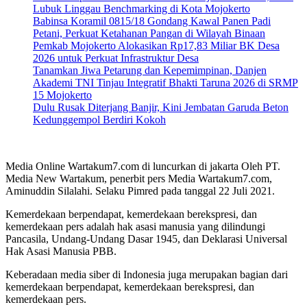
Lubuk Linggau Benchmarking di Kota Mojokerto
Babinsa Koramil 0815/18 Gondang Kawal Panen Padi
Petani, Perkuat Ketahanan Pangan di Wilayah Binaan
Pemkab Mojokerto Alokasikan Rp17,83 Miliar BK Desa
2026 untuk Perkuat Infrastruktur Desa
Tanamkan Jiwa Petarung dan Kepemimpinan, Danjen
Akademi TNI Tinjau Integratif Bhakti Taruna 2026 di SRMP
15 Mojokerto
Dulu Rusak Diterjang Banjir, Kini Jembatan Garuda Beton
Kedunggempol Berdiri Kokoh
Media Online Wartakum7.com di luncurkan di jakarta Oleh PT.
Media New Wartakum, penerbit pers Media Wartakum7.com,
Aminuddin Silalahi. Selaku Pimred pada tanggal 22 Juli 2021.
Kemerdekaan berpendapat, kemerdekaan berekspresi, dan
kemerdekaan pers adalah hak asasi manusia yang dilindungi
Pancasila, Undang-Undang Dasar 1945, dan Deklarasi Universal
Hak Asasi Manusia PBB.
Keberadaan media siber di Indonesia juga merupakan bagian dari
kemerdekaan berpendapat, kemerdekaan berekspresi, dan
kemerdekaan pers.