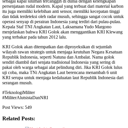
sebagai kapal siluman tercanggih di dunia dengan kelengkapan
persenjataan rudal modern. Kapal yang terbuat dari material karbon
itu juga memiliki kelebihan anti sensor, memiliki kecepatan tinggi
dan tidak terdeteksi oleh radar musuh, sehingga sangat cocok untuk
operasi senyap di perairan Indonesia yang terdiri dari pulau-pulau.
Kepala Staf TNI Angkatan Laut, Laksamana Yudo Margono
menjelaskan bahwa KRI Golok akan menggantikan KRI Klewang
yang terbakar pada tahun 2012 lalu.
KRI Golok akan ditempatkan dan diproyeksikan di sejumlah
wilayah rawan strategis untuk menjaga keutuhan Negara Kesatuan
Republik Indonesia, seperti Natuna dan Ambalat. Nama golok
sendiri diambil dari senjata tradisional Indonesia yang sering di
pakai oleh warga sebagai alat pelindung diri. Jika KRI Golok lulus
uji coba, maka TNi Angkatan Laut berencana menambah 6 unit
KRI serupa untuk menjaga kedaluatan laut Republik Indonesia dari
serangan musuh.
#TeknologiMiliter
#MiliterAlutsistaDanNRI
Post Views:
549
Related Posts: