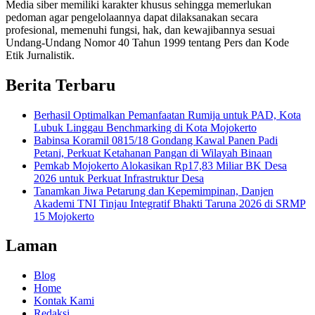
Media siber memiliki karakter khusus sehingga memerlukan
pedoman agar pengelolaannya dapat dilaksanakan secara
profesional, memenuhi fungsi, hak, dan kewajibannya sesuai
Undang-Undang Nomor 40 Tahun 1999 tentang Pers dan Kode
Etik Jurnalistik.
Berita Terbaru
Berhasil Optimalkan Pemanfaatan Rumija untuk PAD, Kota
Lubuk Linggau Benchmarking di Kota Mojokerto
Babinsa Koramil 0815/18 Gondang Kawal Panen Padi
Petani, Perkuat Ketahanan Pangan di Wilayah Binaan
Pemkab Mojokerto Alokasikan Rp17,83 Miliar BK Desa
2026 untuk Perkuat Infrastruktur Desa
Tanamkan Jiwa Petarung dan Kepemimpinan, Danjen
Akademi TNI Tinjau Integratif Bhakti Taruna 2026 di SRMP
15 Mojokerto
Laman
Blog
Home
Kontak Kami
Redaksi