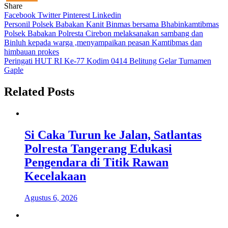
Share
Facebook
Twitter
Pinterest
Linkedin
Navigasi
Personil Polsek Babakan Kanit Binmas bersama Bhabinkamtibmas
Polsek Babakan Polresta Cirebon melaksanakan sambang dan
pos
Binluh kepada warga ,menyampaikan peasan Kamtibmas dan
himbauan prokes
Peringati HUT RI Ke-77 Kodim 0414 Belitung Gelar Turnamen
Gaple
Related Posts
Si Caka Turun ke Jalan, Satlantas
Polresta Tangerang Edukasi
Pengendara di Titik Rawan
Kecelakaan
Agustus 6, 2026