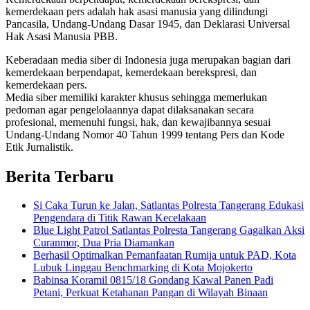
kemerdekaan pers adalah hak asasi manusia yang dilindungi
Pancasila, Undang-Undang Dasar 1945, dan Deklarasi Universal
Hak Asasi Manusia PBB.
Keberadaan media siber di Indonesia juga merupakan bagian dari
kemerdekaan berpendapat, kemerdekaan berekspresi, dan
kemerdekaan pers.
Media siber memiliki karakter khusus sehingga memerlukan
pedoman agar pengelolaannya dapat dilaksanakan secara
profesional, memenuhi fungsi, hak, dan kewajibannya sesuai
Undang-Undang Nomor 40 Tahun 1999 tentang Pers dan Kode
Etik Jurnalistik.
Berita Terbaru
Si Caka Turun ke Jalan, Satlantas Polresta Tangerang Edukasi
Pengendara di Titik Rawan Kecelakaan
Blue Light Patrol Satlantas Polresta Tangerang Gagalkan Aksi
Curanmor, Dua Pria Diamankan
Berhasil Optimalkan Pemanfaatan Rumija untuk PAD, Kota
Lubuk Linggau Benchmarking di Kota Mojokerto
Babinsa Koramil 0815/18 Gondang Kawal Panen Padi
Petani, Perkuat Ketahanan Pangan di Wilayah Binaan