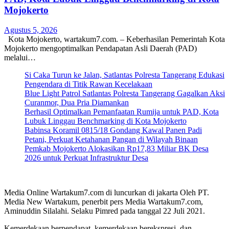
Mojokerto
Agustus 5, 2026
Kota Mojokerto, wartakum7.com. – Keberhasilan Pemerintah Kota
Mojokerto mengoptimalkan Pendapatan Asli Daerah (PAD)
melalui…
Si Caka Turun ke Jalan, Satlantas Polresta Tangerang Edukasi
Pengendara di Titik Rawan Kecelakaan
Blue Light Patrol Satlantas Polresta Tangerang Gagalkan Aksi
Curanmor, Dua Pria Diamankan
Berhasil Optimalkan Pemanfaatan Rumija untuk PAD, Kota
Lubuk Linggau Benchmarking di Kota Mojokerto
Babinsa Koramil 0815/18 Gondang Kawal Panen Padi
Petani, Perkuat Ketahanan Pangan di Wilayah Binaan
Pemkab Mojokerto Alokasikan Rp17,83 Miliar BK Desa
2026 untuk Perkuat Infrastruktur Desa
Media Online Wartakum7.com di luncurkan di jakarta Oleh PT.
Media New Wartakum, penerbit pers Media Wartakum7.com,
Aminuddin Silalahi. Selaku Pimred pada tanggal 22 Juli 2021.
Kemerdekaan berpendapat, kemerdekaan berekspresi, dan