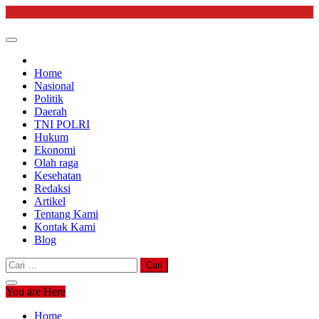
Skip
to
content
Home
Nasional
Politik
Daerah
TNI POLRI
Hukum
Ekonomi
Olah raga
Kesehatan
Redaksi
Artikel
Tentang Kami
Kontak Kami
Blog
Cari
untuk:
You are Here
Home