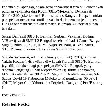
Pantauan di lapangan, dalam serbuan vaksinasi tersebut, dikerahkan
puluhan vaksinator dari Kodim 0815/Mojokerto, Denkesyah
05.04.02 Mojokerto dan UPT Puskesmas Bangsal. Tampak antrian
para pelajar menerima suntikan vaksin dosis pertama jenis sinovac.
Hingga berita ini diturunkan tercatat, sejumlah 660 pelajar sudah
tervaksin.
Selain Danramil 0815/10 Bangsal, Serbuan Vaksinasi Kodam
V/Brawijaya di SMPN 2 Bangsal tersebut, dihadiri Camat Bangsal,
Sugeng Nuryadi, S.I.P., M.M., Kapolsek Bangsal AKP Suwiji,
S.H., Personel Koramil, Polsek dan Satpol PP Bangsal.
Sekedar informasi, sehari sebelumnya, Jum’at (17/09), Serbuan
Vaksin Kodam V/Brawijaya di wilayah Koramil 0815/10 Bangsal,
juga dilaksanakan bagi para pelajar SMAN 1 Bangsal, yang
dipantau langsung Bupati Mojokerto dr. Hj. Ikfina Fahmawati,
M.Si., Kasiter Korem 082/CPYJ Mayor Inf Andri Risnawan, S.E.,
Satgas Covid-19 Kabupaten Mojokerto, Karumkitban 05.08.01
(DKT) Mayor Ckm Yahmo, dan Forpimka Bangsal.
( Pen/Endang
).
Post Views:
568
Related Posts: