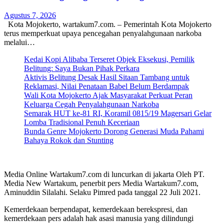
Agustus 7, 2026
Kota Mojokerto, wartakum7.com. – Pemerintah Kota Mojokerto
terus memperkuat upaya pencegahan penyalahgunaan narkoba
melalui…
Kedai Kopi Alibaba Terseret Objek Eksekusi, Pemilik
Belitung: Saya Bukan Pihak Perkara
Aktivis Belitung Desak Hasil Sitaan Tambang untuk
Reklamasi, Nilai Penataan Babel Belum Berdampak
Wali Kota Mojokerto Ajak Masyarakat Perkuat Peran
Keluarga Cegah Penyalahgunaan Narkoba
Semarak HUT ke-81 RI, Koramil 0815/19 Magersari Gelar
Lomba Tradisional Penuh Keceriaan
Bunda Genre Mojokerto Dorong Generasi Muda Pahami
Bahaya Rokok dan Stunting
Media Online Wartakum7.com di luncurkan di jakarta Oleh PT.
Media New Wartakum, penerbit pers Media Wartakum7.com,
Aminuddin Silalahi. Selaku Pimred pada tanggal 22 Juli 2021.
Kemerdekaan berpendapat, kemerdekaan berekspresi, dan
kemerdekaan pers adalah hak asasi manusia yang dilindungi