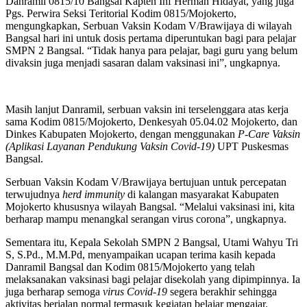
Danramil 0815/10 Bangsal Kapten Inf Herman Hidayat, yang juga
Pgs. Perwira Seksi Teritorial Kodim 0815/Mojokerto,
mengungkapkan, Serbuan Vaksin Kodam V/Brawijaya di wilayah
Bangsal hari ini untuk dosis pertama diperuntukan bagi para pelajar
SMPN 2 Bangsal. “Tidak hanya para pelajar, bagi guru yang belum
divaksin juga menjadi sasaran dalam vaksinasi ini”, ungkapnya.
Masih lanjut Danramil, serbuan vaksin ini terselenggara atas kerja
sama Kodim 0815/Mojokerto, Denkesyah 05.04.02 Mojokerto, dan
Dinkes Kabupaten Mojokerto, dengan menggunakan
P-Care Vaksin
(Aplikasi Layanan Pendukung Vaksin Covid-19)
UPT Puskesmas
Bangsal.
Serbuan Vaksin Kodam V/Brawijaya bertujuan untuk percepatan
terwujudnya
herd immunity
di kalangan masyarakat Kabupaten
Mojokerto khususnya wilayah Bangsal. “Melalui vaksinasi ini, kita
berharap mampu menangkal serangan virus corona”, ungkapnya.
Sementara itu, Kepala Sekolah SMPN 2 Bangsal, Utami Wahyu Tri
S, S.Pd., M.M.Pd, menyampaikan ucapan terima kasih kepada
Danramil Bangsal dan Kodim 0815/Mojokerto yang telah
melaksanakan vaksinasi bagi pelajar disekolah yang dipimpinnya. Ia
juga berharap semoga
virus Covid-19
segera berakhir sehingga
aktivitas berjalan normal termasuk kegiatan belajar mengajar.