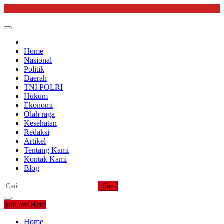
Skip
to
content
Home
Nasional
Politik
Daerah
TNI POLRI
Hukum
Ekonomi
Olah raga
Kesehatan
Redaksi
Artikel
Tentang Kami
Kontak Kami
Blog
Cari
untuk:
You are Here
Home