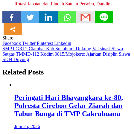
Rotasi Jabatan dan Pindah Satuan Perwira, Dandim…
Share
Facebook
Twitter
Pinterest
Linkedin
Navigasi
SMP PGRI 2 Ciambar Kab Sukabumi Dukung Vaksinasi Siswa
Satgas TMMD-112 Kodim 0815/Mojokerto Ajarkan Disiplin Siswa
pos
SDN Duyung
Related Posts
Peringati Hari Bhayangkara ke-80,
Polresta Cirebon Gelar Ziarah dan
Tabur Bunga di TMP Cakrabuana
Juni 25, 2026