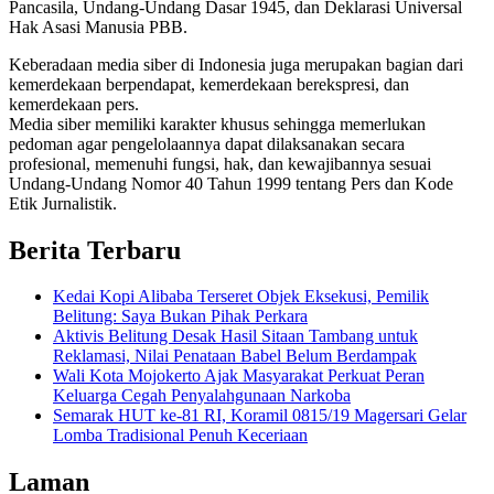
Pancasila, Undang-Undang Dasar 1945, dan Deklarasi Universal
Hak Asasi Manusia PBB.
Keberadaan media siber di Indonesia juga merupakan bagian dari
kemerdekaan berpendapat, kemerdekaan berekspresi, dan
kemerdekaan pers.
Media siber memiliki karakter khusus sehingga memerlukan
pedoman agar pengelolaannya dapat dilaksanakan secara
profesional, memenuhi fungsi, hak, dan kewajibannya sesuai
Undang-Undang Nomor 40 Tahun 1999 tentang Pers dan Kode
Etik Jurnalistik.
Berita Terbaru
Kedai Kopi Alibaba Terseret Objek Eksekusi, Pemilik
Belitung: Saya Bukan Pihak Perkara
Aktivis Belitung Desak Hasil Sitaan Tambang untuk
Reklamasi, Nilai Penataan Babel Belum Berdampak
Wali Kota Mojokerto Ajak Masyarakat Perkuat Peran
Keluarga Cegah Penyalahgunaan Narkoba
Semarak HUT ke-81 RI, Koramil 0815/19 Magersari Gelar
Lomba Tradisional Penuh Keceriaan
Laman