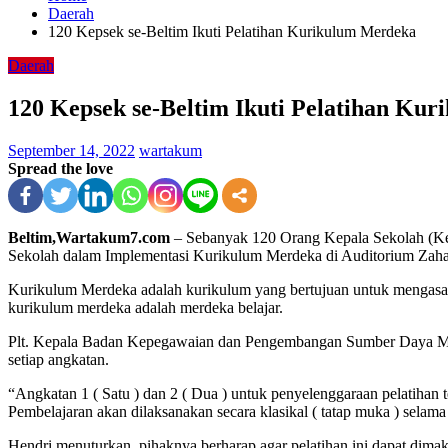
Daerah
120 Kepsek se-Beltim Ikuti Pelatihan Kurikulum Merdeka
Daerah
120 Kepsek se-Beltim Ikuti Pelatihan Ku
September 14, 2022
wartakum
Spread the love
Beltim,Wartakum7.com
– Sebanyak 120 Orang Kepala Sekolah (Kep
Sekolah dalam Implementasi Kurikulum Merdeka di Auditorium Zahar
Kurikulum Merdeka adalah kurikulum yang bertujuan untuk mengasah m
kurikulum merdeka adalah merdeka belajar.
Plt. Kepala Badan Kepegawaian dan Pengembangan Sumber Daya Manu
setiap angkatan.
“Angkatan 1 ( Satu ) dan 2 ( Dua ) untuk penyelenggaraan pelatihan
Pembelajaran akan dilaksanakan secara klasikal ( tatap muka ) selama 
Hendri menuturkan, pihaknya berharap agar pelatihan ini dapat dimak