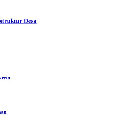
struktur Desa
kerto
aan