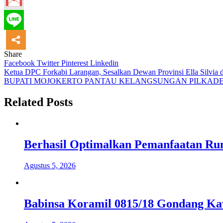
Share
Facebook
Twitter
Pinterest
Linkedin
Navigasi
Ketua DPC Forkabi Larangan, Sesalkan Dewan Provinsi Ella Silvi
BUPATI MOJOKERTO PANTAU KELANGSUNGAN PILKADES S
pos
Related Posts
Berhasil Optimalkan Pemanfaatan Ru
Agustus 5, 2026
Babinsa Koramil 0815/18 Gondang Kaw