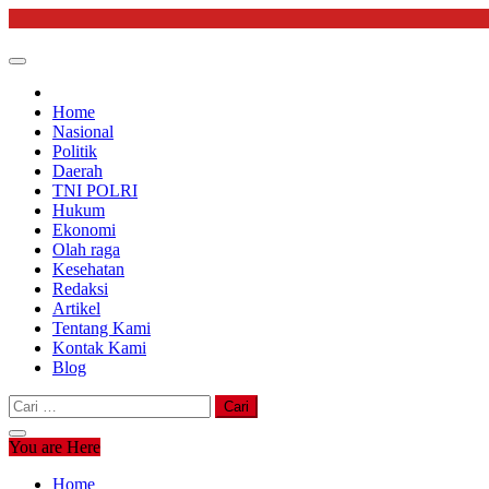
Skip
to
content
Home
Nasional
Politik
Daerah
TNI POLRI
Hukum
Ekonomi
Olah raga
Kesehatan
Redaksi
Artikel
Tentang Kami
Kontak Kami
Blog
Cari
untuk:
You are Here
Home