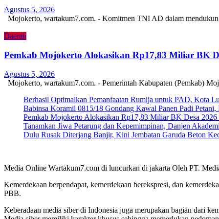
Agustus 5, 2026
Mojokerto, wartakum7.com. - Komitmen TNI AD dalam mendukung k
Daerah
Pemkab Mojokerto Alokasikan Rp17,83 Miliar BK De
Agustus 5, 2026
Mojokerto, wartakum7.com. - Pemerintah Kabupaten (Pemkab) Moj
Berhasil Optimalkan Pemanfaatan Rumija untuk PAD, Kota L
Babinsa Koramil 0815/18 Gondang Kawal Panen Padi Petani, 
Pemkab Mojokerto Alokasikan Rp17,83 Miliar BK Desa 2026 un
Tanamkan Jiwa Petarung dan Kepemimpinan, Danjen Akademi T
Dulu Rusak Diterjang Banjir, Kini Jembatan Garuda Beton K
Media Online Wartakum7.com di luncurkan di jakarta Oleh PT. Medi
Kemerdekaan berpendapat, kemerdekaan berekspresi, dan kemerdekaa
PBB.
Keberadaan media siber di Indonesia juga merupakan bagian dari ke
Media siber memiliki karakter khusus sehingga memerlukan pedoman