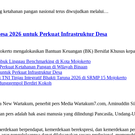
etahanan pangan nasional terus diwujudkan melalui…
sa 2026 untuk Perkuat Infrastruktur Desa
okerto mengalokasikan Bantuan Keuangan (BK) Bersifat Khusus ke
ubuk Linggau Benchmarking di Kota Mojokerto
Perkuat Ketahanan Pangan di Wilayah Binaan
tuk Perkuat Infrastruktur Desa
NI Tinjau Integratif Bhakti Taruna 2026 di SRMP 15 Mojokerto
edunggempol Berdiri Kokoh
a New Wartakum, penerbit pers Media Wartakum7.com, Aminuddin Silal
n pers adalah hak asasi manusia yang dilindungi Pancasila, Undang-
merdekaan berpendapat, kemerdekaan berekspresi, dan kemerdekaan per
 agar pengelolaannya dapat dilaksanakan secara profesional, memenu