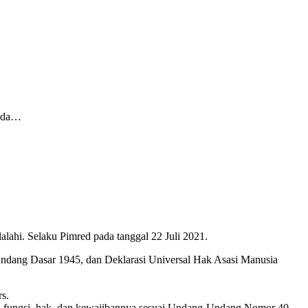
pada…
ahi. Selaku Pimred pada tanggal 22 Juli 2021.
Undang Dasar 1945, dan Deklarasi Universal Hak Asasi Manusia
s.
hi fungsi, hak, dan kewajibannya sesuai Undang-Undang Nomor 40