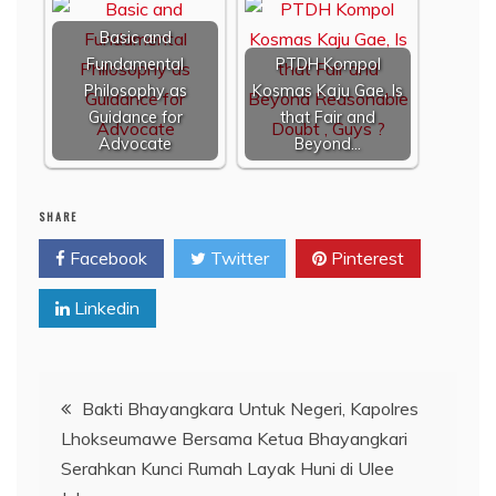
Basic and
Fundamental
PTDH Kompol
Philosophy as
Kosmas Kaju Gae, Is
Guidance for
that Fair and
Advocate
Beyond…
SHARE
Facebook
Twitter
Pinterest
Linkedin
Navigasi
Bakti Bhayangkara Untuk Negeri, Kapolres
Lhokseumawe Bersama Ketua Bhayangkari
pos
Serahkan Kunci Rumah Layak Huni di Ulee