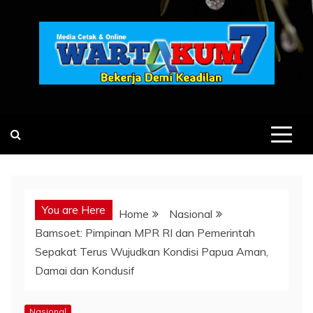
Skip
to
content
You are Here
Home
Nasional
Bamsoet: Pimpinan MPR RI dan Pemerintah
Sepakat Terus Wujudkan Kondisi Papua Aman,
Damai dan Kondusif
Nasional