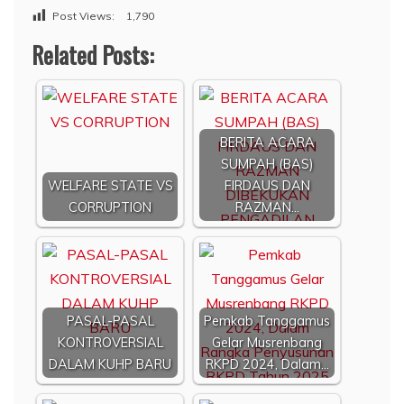
Post Views:
1,790
Related Posts:
BERITA ACARA
SUMPAH (BAS)
WELFARE STATE VS
FIRDAUS DAN
CORRUPTION
RAZMAN…
PASAL-PASAL
Pemkab Tanggamus
KONTROVERSIAL
Gelar Musrenbang
DALAM KUHP BARU
RKPD 2024, Dalam…