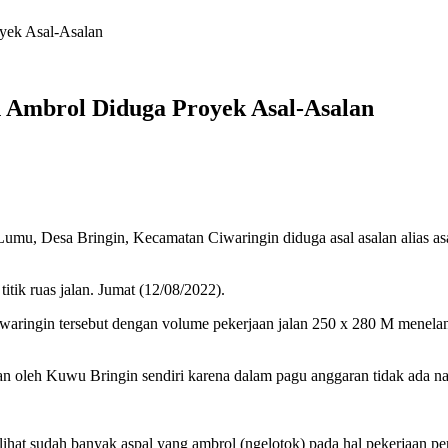
yek Asal-Asalan
h Ambrol Diduga Proyek Asal-Asalan
umu, Desa Bringin, Kecamatan Ciwaringin diduga asal asalan alias asal
titik ruas jalan. Jumat (12/08/2022).
iwaringin tersebut dengan volume pekerjaan jalan 250 x 280 M menel
kan oleh Kuwu Bringin sendiri karena dalam pagu anggaran tidak ada 
erlihat sudah banyak aspal yang ambrol (ngelotok) pada hal pekerjaan p