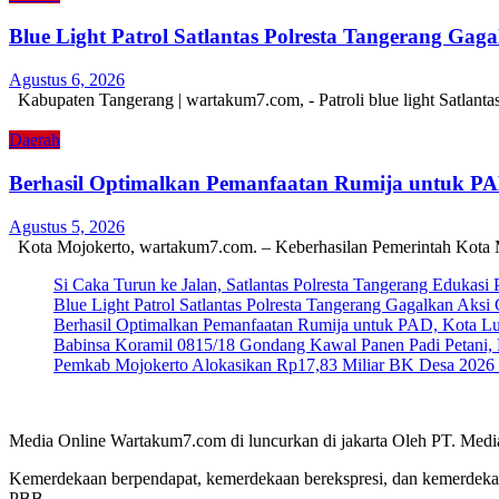
Blue Light Patrol Satlantas Polresta Tangerang Ga
Agustus 6, 2026
Kabupaten Tangerang | wartakum7.com, - Patroli blue light Satlant
Daerah
Berhasil Optimalkan Pemanfaatan Rumija untuk P
Agustus 5, 2026
Kota Mojokerto, wartakum7.com. – Keberhasilan Pemerintah Kota 
Si Caka Turun ke Jalan, Satlantas Polresta Tangerang Edukasi
Blue Light Patrol Satlantas Polresta Tangerang Gagalkan Aks
Berhasil Optimalkan Pemanfaatan Rumija untuk PAD, Kota L
Babinsa Koramil 0815/18 Gondang Kawal Panen Padi Petani, 
Pemkab Mojokerto Alokasikan Rp17,83 Miliar BK Desa 2026 un
Media Online Wartakum7.com di luncurkan di jakarta Oleh PT. Medi
Kemerdekaan berpendapat, kemerdekaan berekspresi, dan kemerdekaa
PBB.