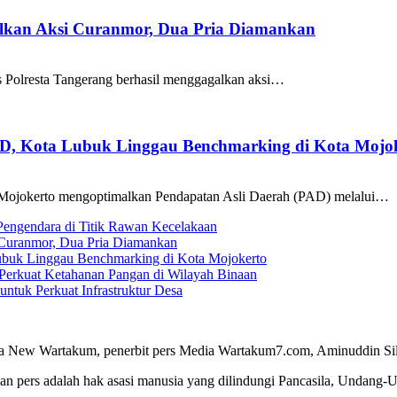
galkan Aksi Curanmor, Dua Pria Diamankan
as Polresta Tangerang berhasil menggagalkan aksi…
AD, Kota Lubuk Linggau Benchmarking di Kota Mojo
Mojokerto mengoptimalkan Pendapatan Asli Daerah (PAD) melalui…
 Pengendara di Titik Rawan Kecelakaan
i Curanmor, Dua Pria Diamankan
ubuk Linggau Benchmarking di Kota Mojokerto
Perkuat Ketahanan Pangan di Wilayah Binaan
tuk Perkuat Infrastruktur Desa
a New Wartakum, penerbit pers Media Wartakum7.com, Aminuddin Silal
n pers adalah hak asasi manusia yang dilindungi Pancasila, Undang-