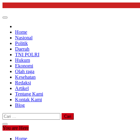
Skip
to
content
Home
Nasional
Politik
Daerah
TNI POLRI
Hukum
Ekonomi
Olah raga
Kesehatan
Redaksi
Artikel
Tentang Kami
Kontak Kami
Blog
Cari
untuk:
You are Here
Home