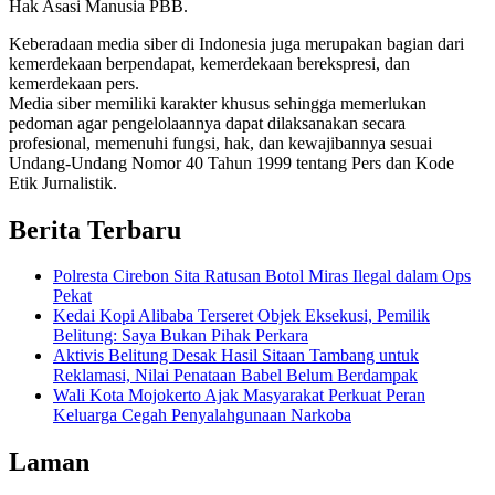
Hak Asasi Manusia PBB.
Keberadaan media siber di Indonesia juga merupakan bagian dari
kemerdekaan berpendapat, kemerdekaan berekspresi, dan
kemerdekaan pers.
Media siber memiliki karakter khusus sehingga memerlukan
pedoman agar pengelolaannya dapat dilaksanakan secara
profesional, memenuhi fungsi, hak, dan kewajibannya sesuai
Undang-Undang Nomor 40 Tahun 1999 tentang Pers dan Kode
Etik Jurnalistik.
Berita Terbaru
Polresta Cirebon Sita Ratusan Botol Miras Ilegal dalam Ops
Pekat
Kedai Kopi Alibaba Terseret Objek Eksekusi, Pemilik
Belitung: Saya Bukan Pihak Perkara
Aktivis Belitung Desak Hasil Sitaan Tambang untuk
Reklamasi, Nilai Penataan Babel Belum Berdampak
Wali Kota Mojokerto Ajak Masyarakat Perkuat Peran
Keluarga Cegah Penyalahgunaan Narkoba
Laman