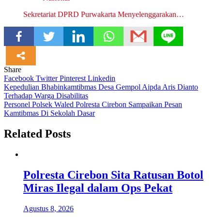
Sekretariat DPRD Purwakarta Menyelenggarakan…
Share
Facebook
Twitter
Pinterest
Linkedin
Navigasi
Kepedulian Bhabinkamtibmas Desa Gempol Aipda Aris Dianto
Terhadap Warga Disabilitas
pos
Personel Polsek Waled Polresta Cirebon Sampaikan Pesan
Kamtibmas Di Sekolah Dasar
Related Posts
Polresta Cirebon Sita Ratusan Botol
Miras Ilegal dalam Ops Pekat
Agustus 8, 2026