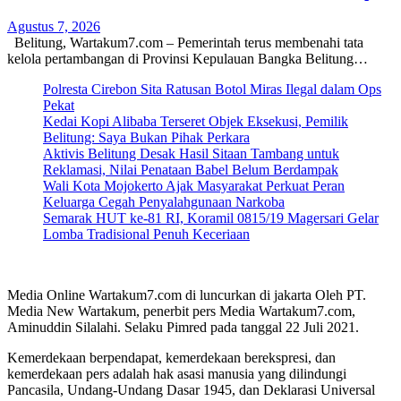
Agustus 7, 2026
Belitung, Wartakum7.com – Pemerintah terus membenahi tata
kelola pertambangan di Provinsi Kepulauan Bangka Belitung…
Polresta Cirebon Sita Ratusan Botol Miras Ilegal dalam Ops
Pekat
Kedai Kopi Alibaba Terseret Objek Eksekusi, Pemilik
Belitung: Saya Bukan Pihak Perkara
Aktivis Belitung Desak Hasil Sitaan Tambang untuk
Reklamasi, Nilai Penataan Babel Belum Berdampak
Wali Kota Mojokerto Ajak Masyarakat Perkuat Peran
Keluarga Cegah Penyalahgunaan Narkoba
Semarak HUT ke-81 RI, Koramil 0815/19 Magersari Gelar
Lomba Tradisional Penuh Keceriaan
Media Online Wartakum7.com di luncurkan di jakarta Oleh PT.
Media New Wartakum, penerbit pers Media Wartakum7.com,
Aminuddin Silalahi. Selaku Pimred pada tanggal 22 Juli 2021.
Kemerdekaan berpendapat, kemerdekaan berekspresi, dan
kemerdekaan pers adalah hak asasi manusia yang dilindungi
Pancasila, Undang-Undang Dasar 1945, dan Deklarasi Universal