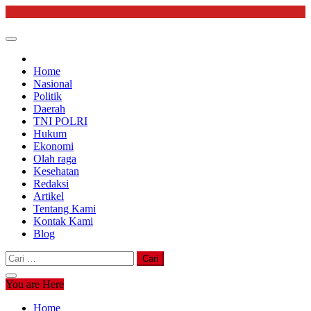
Skip
to
content
Home
Nasional
Politik
Daerah
TNI POLRI
Hukum
Ekonomi
Olah raga
Kesehatan
Redaksi
Artikel
Tentang Kami
Kontak Kami
Blog
Cari
untuk:
You are Here
Home