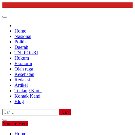
Skip
to
content
Home
Nasional
Politik
Daerah
TNI POLRI
Hukum
Ekonomi
Olah raga
Kesehatan
Redaksi
Artikel
Tentang Kami
Kontak Kami
Blog
Cari
untuk:
You are Here
Home