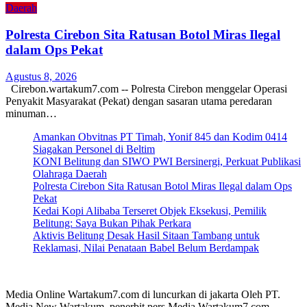
Daerah
Polresta Cirebon Sita Ratusan Botol Miras Ilegal
dalam Ops Pekat
Agustus 8, 2026
Cirebon.wartakum7.com -- Polresta Cirebon menggelar Operasi
Penyakit Masyarakat (Pekat) dengan sasaran utama peredaran
minuman…
Amankan Obvitnas PT Timah, Yonif 845 dan Kodim 0414
Siagakan Personel di Beltim
KONI Belitung dan SIWO PWI Bersinergi, Perkuat Publikasi
Olahraga Daerah
Polresta Cirebon Sita Ratusan Botol Miras Ilegal dalam Ops
Pekat
Kedai Kopi Alibaba Terseret Objek Eksekusi, Pemilik
Belitung: Saya Bukan Pihak Perkara
Aktivis Belitung Desak Hasil Sitaan Tambang untuk
Reklamasi, Nilai Penataan Babel Belum Berdampak
Media Online Wartakum7.com di luncurkan di jakarta Oleh PT.
Media New Wartakum, penerbit pers Media Wartakum7.com,