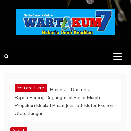
Skip
to
content
You are Here
Home
Daerah
Bupati Borong Dagangan di Pasar Murah
Prepekan Maulud Pasar Jetis jadi Motor Ekonomi
Utara Sungai
Daerah