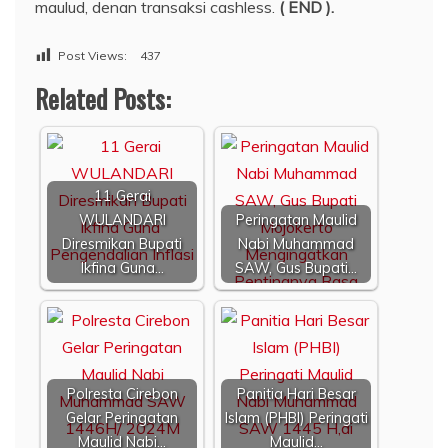
maulud, denan transaksi cashless.
( END ).
Post Views:
437
Related Posts:
11 Gerai
WULANDARI
Peringatan Maulid
Diresmikan Bupati
Nabi Muhammad
Ikfina Guna…
SAW, Gus Bupati…
Polresta Cirebon
Panitia Hari Besar
Gelar Peringatan
Islam (PHBI) Peringati
Maulid Nabi…
Maulid…