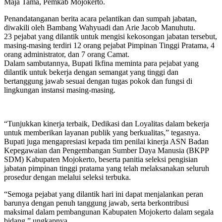
Maja Tama, Pemkab Mojokerto.
Penandatanganan berita acara pelantikan dan sumpah jabatan,
diwakili oleh Bambang Wahyuadi dan Arie Jacob Manuhutu.
23 pejabat yang dilantik untuk mengisi kekosongan jabatan tersebut,
masing-masing terdiri 12 orang pejabat Pimpinan Tinggi Pratama, 4
orang administrator, dan 7 orang Camat.
Dalam sambutannya, Bupati Ikfina meminta para pejabat yang
dilantik untuk bekerja dengan semangat yang tinggi dan
bertanggung jawab sesuai dengan tugas pokok dan fungsi di
lingkungan instansi masing-masing.
“Tunjukkan kinerja terbaik, Dedikasi dan Loyalitas dalam bekerja
untuk memberikan layanan publik yang berkualitas,” tegasnya.
Bupati juga mengapresiasi kepada tim penilai kinerja ASN Badan
Kepegawaian dan Pengembangan Sumber Daya Manusia (BKPP
SDM) Kabupaten Mojokerto, beserta panitia seleksi pengisian
jabatan pimpinan tinggi pratama yang telah melaksanakan seluruh
prosedur dengan melalui seleksi terbuka.
“Semoga pejabat yang dilantik hari ini dapat menjalankan peran
barunya dengan penuh tanggung jawab, serta berkontribusi
maksimal dalam pembangunan Kabupaten Mojokerto dalam segala
bidang,” ungkapnya.