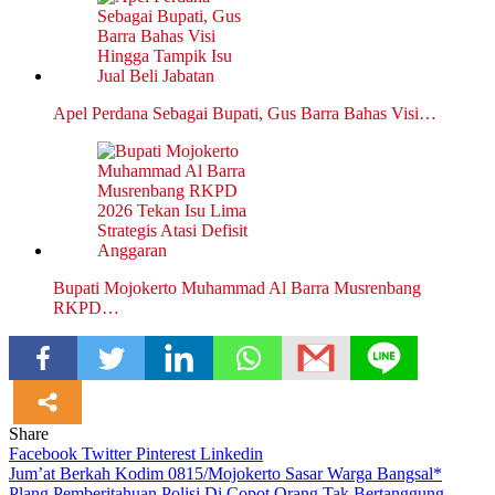
Apel Perdana Sebagai Bupati, Gus Barra Bahas Visi…
Bupati Mojokerto Muhammad Al Barra Musrenbang
RKPD…
Share
Facebook
Twitter
Pinterest
Linkedin
Navigasi
Jum’at Berkah Kodim 0815/Mojokerto Sasar Warga Bangsal*
Plang Pemberitahuan Polisi Di Copot Orang Tak Bertanggung