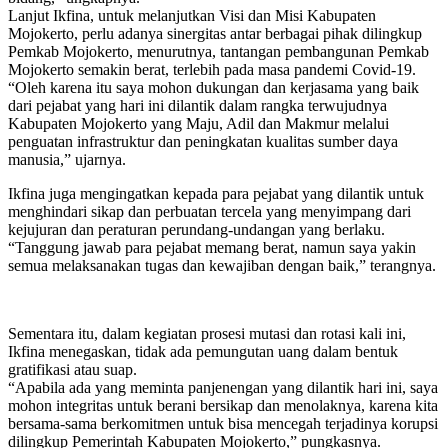
Lanjut Ikfina, untuk melanjutkan Visi dan Misi Kabupaten
Mojokerto, perlu adanya sinergitas antar berbagai pihak dilingkup
Pemkab Mojokerto, menurutnya, tantangan pembangunan Pemkab
Mojokerto semakin berat, terlebih pada masa pandemi Covid-19.
“Oleh karena itu saya mohon dukungan dan kerjasama yang baik
dari pejabat yang hari ini dilantik dalam rangka terwujudnya
Kabupaten Mojokerto yang Maju, Adil dan Makmur melalui
penguatan infrastruktur dan peningkatan kualitas sumber daya
manusia,” ujarnya.
Ikfina juga mengingatkan kepada para pejabat yang dilantik untuk
menghindari sikap dan perbuatan tercela yang menyimpang dari
kejujuran dan peraturan perundang-undangan yang berlaku.
“Tanggung jawab para pejabat memang berat, namun saya yakin
semua melaksanakan tugas dan kewajiban dengan baik,” terangnya.
Sementara itu, dalam kegiatan prosesi mutasi dan rotasi kali ini,
Ikfina menegaskan, tidak ada pemungutan uang dalam bentuk
gratifikasi atau suap.
“Apabila ada yang meminta panjenengan yang dilantik hari ini, saya
mohon integritas untuk berani bersikap dan menolaknya, karena kita
bersama-sama berkomitmen untuk bisa mencegah terjadinya korupsi
dilingkup Pemerintah Kabupaten Mojokerto,” pungkasnya.