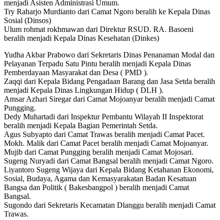
menjadi Asisten Administrasi Umum.
Try Raharjo Murdianto dari Camat Ngoro beralih ke Kepala Dinas
Sosial (Dinsos)
Ulum rohmat rokhmawan dari Direktur RSUD. RA. Basoeni
beralih menjadi Kepala Dinas Kesehatan (Dinkes)
Yudha Akbar Prabowo dari Sekretaris Dinas Penanaman Modal dan
Pelayanan Terpadu Satu Pintu beralih menjadi Kepala Dinas
Pemberdayaan Masyarakat dan Desa ( PMD ).
Zaqqi dari Kepala Bidang Pengadaan Barang dan Jasa Setda beralih
menjadi Kepala Dinas Lingkungan Hidup ( DLH ).
Amsar Azhari Siregar dari Camat Mojoanyar beralih menjadi Camat
Pungging.
Dedy Muhartadi dari Inspektur Pembantu Wilayah II Inspektorat
beralih menjadi Kepala Bagian Pemerintah Setda.
Agus Subyapto dari Camat Trawas beralih menjadi Camat Pacet.
Mokh. Malik dari Camat Pacet beralih menjadi Camat Mojoanyar.
Mujib dari Camat Pungging beralih menjadi Camat Mojosari.
Sugeng Nuryadi dari Camat Bangsal beralih menjadi Camat Ngoro.
Liyantoro Sugeng Wijaya dari Kepala Bidang Ketahanan Ekonomi,
Sosial, Budaya, Agama dan Kemasyarakatan Badan Kesatuan
Bangsa dan Politik ( Bakesbangpol ) beralih menjadi Camat
Bangsal.
Sugondo dari Sekretaris Kecamatan Dlanggu beralih menjadi Camat
Trawas.