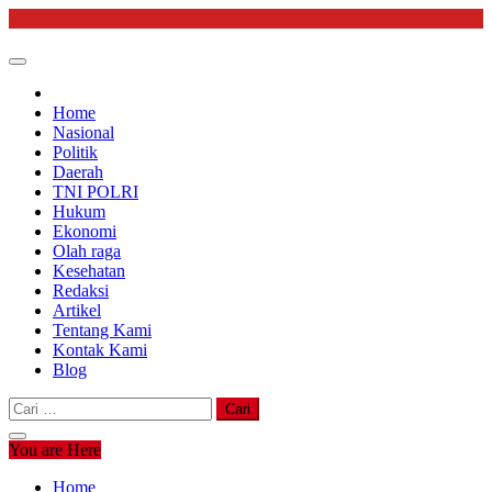
Skip
to
content
Home
Nasional
Politik
Daerah
TNI POLRI
Hukum
Ekonomi
Olah raga
Kesehatan
Redaksi
Artikel
Tentang Kami
Kontak Kami
Blog
Cari
untuk:
You are Here
Home