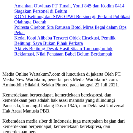
Amankan Obvitnas PT Timah, Yonif 845 dan Kodim 0414
Siagakan Personel di Beltim
KONI Belitung dan SIWO PWI Bersinergi, Perkuat Publikasi
Olahraga Daerah
Polresta Cirebon Sita Ratusan Botol Miras Ilegal dalam Ops
Pekat
Kedai Kopi Alibaba Terseret Objek Eksekusi, Pemilik
Belitung: Saya Bukan Pihak Perkara
Aktivis Belitung Desak Hasil Sitaan Tambang untuk
Reklamasi, Nilai Penataan Babel Belum Berdampak
Media Online Wartakum7.com di luncurkan di jakarta Oleh PT.
Media New Wartakum, penerbit pers Media Wartakum7.com,
Aminuddin Silalahi. Selaku Pimred pada tanggal 22 Juli 2021.
Kemerdekaan berpendapat, kemerdekaan berekspresi, dan
kemerdekaan pers adalah hak asasi manusia yang dilindungi
Pancasila, Undang-Undang Dasar 1945, dan Deklarasi Universal
Hak Asasi Manusia PBB.
Keberadaan media siber di Indonesia juga merupakan bagian dari
kemerdekaan berpendapat, kemerdekaan berekspresi, dan
kemerdekaan pers.