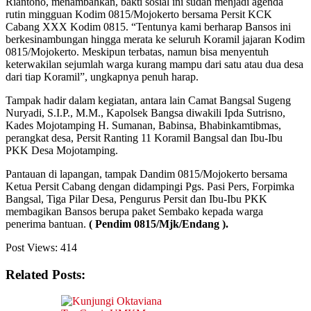
Riantono, menambahkan, bakti sosial ini sudah menjadi agenda
rutin mingguan Kodim 0815/Mojokerto bersama Persit KCK
Cabang XXX Kodim 0815. “Tentunya kami berharap Bansos ini
berkesinambungan hingga merata ke seluruh Koramil jajaran Kodim
0815/Mojokerto. Meskipun terbatas, namun bisa menyentuh
keterwakilan sejumlah warga kurang mampu dari satu atau dua desa
dari tiap Koramil”, ungkapnya penuh harap.
Tampak hadir dalam kegiatan, antara lain Camat Bangsal Sugeng
Nuryadi, S.I.P., M.M., Kapolsek Bangsa diwakili Ipda Sutrisno,
Kades Mojotamping H. Sumanan, Babinsa, Bhabinkamtibmas,
perangkat desa, Persit Ranting 11 Koramil Bangsal dan Ibu-Ibu
PKK Desa Mojotamping.
Pantauan di lapangan, tampak Dandim 0815/Mojokerto bersama
Ketua Persit Cabang dengan didampingi Pgs. Pasi Pers, Forpimka
Bangsal, Tiga Pilar Desa, Pengurus Persit dan Ibu-Ibu PKK
membagikan Bansos berupa paket Sembako kepada warga
penerima bantuan.
( Pendim 0815/Mjk/Endang ).
Post Views:
414
Related Posts: