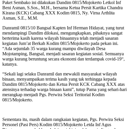
Paket Sembako ini dilakukan Dandim 0815/Mojokerto Letkol Inf
Beni Asman, S.Sos., M.H., bersama Ketua Persit Kartika Chandra
Kirana (KCK) Cabang XXX Kodim 0815, Ny. Virna Arthlita
Asman, S.E., M.M.
Danramil 0815/10 Bangsal Kapten Inf Herman Hidayat, yang turut
mendampingi Dandim dilokasi, mengungkapkan, pihaknya sangat
berterima kasih karena wilayah binaannya telah menjadi sasaran
kegiatan Jum’at Berkah Kodim 0815/Mojokerto pada pekan ini.
“Ada sejumlah 35 warga kurang mampu diwilayah Desa
Mojotamping, Bangsal, menjadi sasaran kegiatan sosial. Semuanya
warga kurang beruntung secara ekonomi dan terdampak covid-19“,
katanya.
“Sekali lagi selaku Danramil dan mewakili masyarakat wilayah
binaan, menyampaikan terima kasih yang tak terhingga kepada
Dandim 0815/Mojokerto dan Ketua Persit KCK Cabang XXX atas
atensinya terhadap warga binaan kami”, tutup Pama yang sehari-hari
merangkap menjadi Pgs. Perwira Seksi Teritorial Kodim
0815/Mojokerto.
Sementara itu, masih dalam rangkaian kegiatan, Pgs. Perwira Seksi
Personel (Pasi Pers) Kodim 0815/Mojokerto Letda Inf Agus