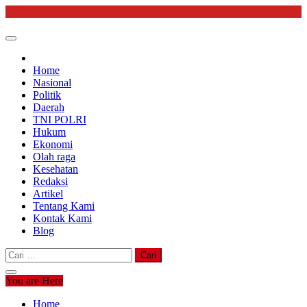
Skip
to
content
Home
Nasional
Politik
Daerah
TNI POLRI
Hukum
Ekonomi
Olah raga
Kesehatan
Redaksi
Artikel
Tentang Kami
Kontak Kami
Blog
Cari
untuk:
You are Here
Home