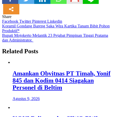
Share
Facebook
Twitter
Pinterest
Linkedin
Navigasi
Koramil Gondang Bareng Saka Wira Kartika Tanam Bibit Pohon
Produktif*
pos
Bupati Mojokerto Melantik 23 Pejabat Pimpinan Tinggi Pratama
dan Administrator.
Related Posts
Amankan Obvitnas PT Timah, Yonif
845 dan Kodim 0414 Siagakan
Personel di Beltim
Agustus 9, 2026