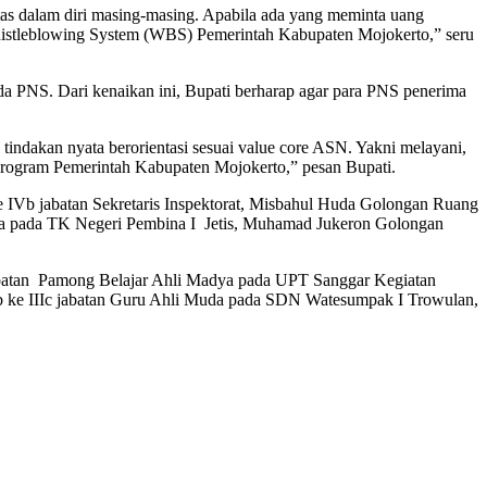
itas dalam diri masing-masing. Apabila ada yang meminta uang
Whistleblowing System (WBS) Pemerintah Kabupaten Mojokerto,” seru
 PNS. Dari kenaikan ini, Bupati berharap agar para PNS penerima
tindakan nyata berorientasi sesuai value core ASN. Yakni melayani,
m-program Pemerintah Kabupaten Mojokerto,” pesan Bupati.
ke IVb jabatan Sekretaris Inspektorat, Misbahul Huda Golongan Ruang
rtama pada TK Negeri Pembina I Jetis, Muhamad Jukeron Golongan
jabatan Pamong Belajar Ahli Madya pada UPT Sanggar Kegiatan
b ke IIIc jabatan Guru Ahli Muda pada SDN Watesumpak I Trowulan,