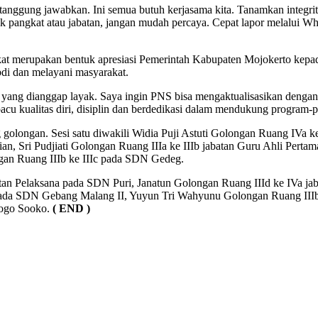
pertanggung jawabkan. Ini semua butuh kerjasama kita. Tanamkan integr
k pangkat atau jabatan, jangan mudah percaya. Cepat lapor melalui 
t merupakan bentuk apresiasi Pemerintah Kabupaten Mojokerto kepada
bdi dan melayani masyarakat.
S yang dianggap layak. Saya ingin PNS bisa mengaktualisasikan dengan 
s pacu kualitas diri, disiplin dan berdedikasi dalam mendukung progra
 golongan. Sesi satu diwakili Widia Puji Astuti Golongan Ruang IVa 
nian, Sri Pudjiati Golongan Ruang IIIa ke IIIb jabatan Guru Ahli Pe
ngan Ruang IIIb ke IIIc pada SDN Gedeg.
batan Pelaksana pada SDN Puri, Janatun Golongan Ruang IIId ke IVa 
a pada SDN Gebang Malang II, Yuyun Tri Wahyunu Golongan Ruang III
rogo Sooko.
( END )