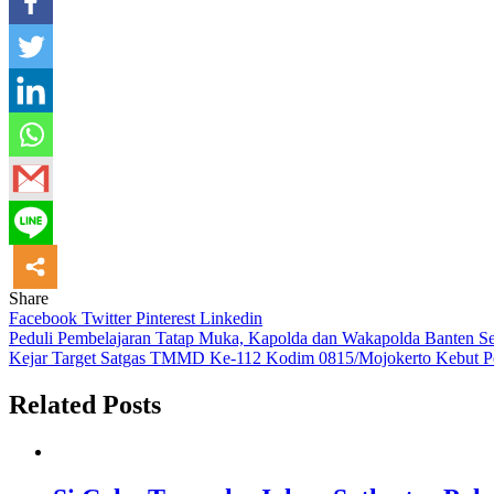
Share
Facebook
Twitter
Pinterest
Linkedin
Navigasi
Peduli Pembelajaran Tatap Muka, Kapolda dan Wakapolda Banten Ser
Kejar Target Satgas TMMD Ke-112 Kodim 0815/Mojokerto Kebut Pe
pos
Related Posts