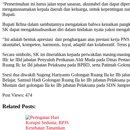
“Pemerintahan ini harus jalan tepat sasaran, akuntabel dan dapat di
mengatasnamakan kepala daerah dan keluarga, untuk kepentingan nai
Bupati.
Bupati Ikfina dalam sambutannya mengatakan bahwa kenaikan pangka
SK dapat mengaktualisasikan diri dalam tindakan nyata yakni menga
“Ini adalah bentuk apresiasi dan penghargaan atas prestasi kerja PN
akuntabel, kompeten, harmonis, loyal, adaptif dan kolaboratif. Teru
Secara simbolis, SK ini diserahkan kepada perwakilan masing-masing
IIIc ke IIId jabatan Penyuluh Perikanan Ahli Muda pada Dinas Perta
Ruang IIc ke IId jabatan Pelaksana pada BPBD, serta Patimah Golo
Ssesi dua diwakili Sugeng Hariyanto Golongan Ruang IIa ke IIb ja
Belajar, Samsul Hadi Golongan Ruang IIa ke IIb jabatan Pelaksan
Mustain dari golongan IIa ke IIb jabatan Pelaksana pada SDN Jampi
Post Views:
474
Related Posts: