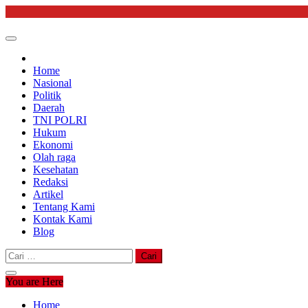
Skip
to
content
Home
Nasional
Politik
Daerah
TNI POLRI
Hukum
Ekonomi
Olah raga
Kesehatan
Redaksi
Artikel
Tentang Kami
Kontak Kami
Blog
Cari
untuk:
You are Here
Home