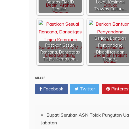
Satgas TMMD
Lokal, Kesiman
Reguler…
Trawas Culture…
Berikan Bantuan
Pastikan Sesuai
Penyandang
Rencana, Dansatgas
Disabilitas dan
Tinjau Kemajuan…
Rehab…
SHARE
Facebook
Twitter
Pinteres
Navigasi
Bupati Serukan ASN Tolak Pungutan Ua
Jabatan
pos