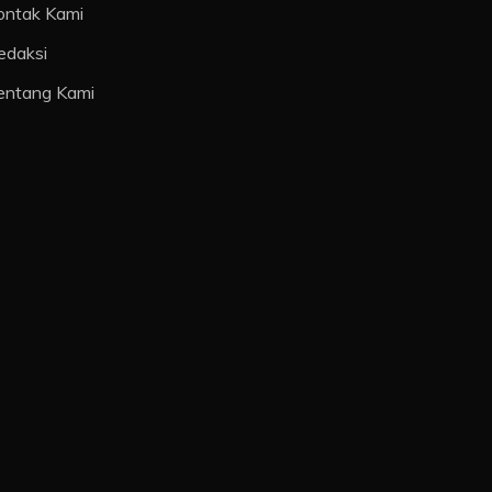
ontak Kami
edaksi
entang Kami