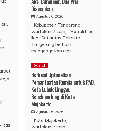
Aksi Curanmor, Dua Pria
kup
Diamankan
Agustus 6, 2026
elaku
Kabupaten Tangerang |
wartakum7.com, - Patroli blue
light Satlantas Polresta
r
Tangerang berhasil
an
menggagalkan aksi…
Daerah
target
Berhasil Optimalkan
snya.
Pemanfaatan Rumija untuk PAD,
Kota Lubuk Linggau
Benchmarking di Kota
ri
Mojokerto
Agustus 5, 2026
Kota Mojokerto,
litas
wartakum7.com. –