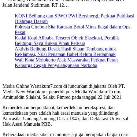
Jalan Jenderal Sudirman, RT 12…
KONI Belitung dan SIWO PWI Bersinergi, Perkuat Publikasi
Olahraga Daerah
Polresta Cirebon Sita Ratusan Botol Miras Ilegal dalam Ops
Pekat
Kedai Kopi Alibaba Terseret Objek Eksekusi, Pemilik
Belitung: Saya Bukan Pihak Perkara
Aktivis Belitung Desak Hasil Sitaan Tambang untuk
Reklamasi, Nilai Penataan Babel Belum Berdampak
Wali Kota Mojokerto Ajak Masyarakat Perkuat Peran
Keluarga Cegah Penyalahgunaan Narkoba
Media Online Wartakum7.com di luncurkan di jakarta Oleh PT.
Media New Wartakum, penerbit pers Media Wartakum7.com,
Aminuddin Silalahi. Selaku Pimred pada tanggal 22 Juli 2021.
Kemerdekaan berpendapat, kemerdekaan berekspresi, dan
kemerdekaan pers adalah hak asasi manusia yang dilindungi
Pancasila, Undang-Undang Dasar 1945, dan Deklarasi Universal
Hak Asasi Manusia PBB.
Keberadaan media siber di Indonesia juga merupakan bagian dari