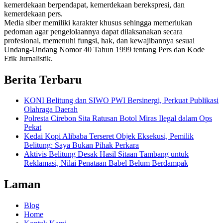
kemerdekaan berpendapat, kemerdekaan berekspresi, dan
kemerdekaan pers.
Media siber memiliki karakter khusus sehingga memerlukan
pedoman agar pengelolaannya dapat dilaksanakan secara
profesional, memenuhi fungsi, hak, dan kewajibannya sesuai
Undang-Undang Nomor 40 Tahun 1999 tentang Pers dan Kode
Etik Jurnalistik.
Berita Terbaru
KONI Belitung dan SIWO PWI Bersinergi, Perkuat Publikasi
Olahraga Daerah
Polresta Cirebon Sita Ratusan Botol Miras Ilegal dalam Ops
Pekat
Kedai Kopi Alibaba Terseret Objek Eksekusi, Pemilik
Belitung: Saya Bukan Pihak Perkara
Aktivis Belitung Desak Hasil Sitaan Tambang untuk
Reklamasi, Nilai Penataan Babel Belum Berdampak
Laman
Blog
Home