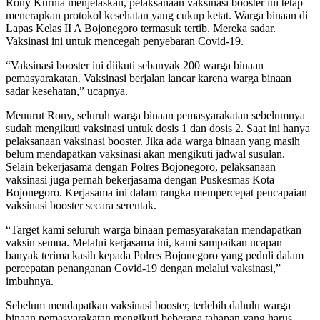
Rony Kurnia menjelaskan, pelaksanaan vaksinasi booster ini tetap
menerapkan protokol kesehatan yang cukup ketat. Warga binaan di
Lapas Kelas II A Bojonegoro termasuk tertib. Mereka sadar.
Vaksinasi ini untuk mencegah penyebaran Covid-19.
“Vaksinasi booster ini diikuti sebanyak 200 warga binaan
pemasyarakatan. Vaksinasi berjalan lancar karena warga binaan
sadar kesehatan,” ucapnya.
Menurut Rony, seluruh warga binaan pemasyarakatan sebelumnya
sudah mengikuti vaksinasi untuk dosis 1 dan dosis 2. Saat ini hanya
pelaksanaan vaksinasi booster. Jika ada warga binaan yang masih
belum mendapatkan vaksinasi akan mengikuti jadwal susulan.
Selain bekerjasama dengan Polres Bojonegoro, pelaksanaan
vaksinasi juga pernah bekerjasama dengan Puskesmas Kota
Bojonegoro. Kerjasama ini dalam rangka mempercepat pencapaian
vaksinasi booster secara serentak.
“Target kami seluruh warga binaan pemasyarakatan mendapatkan
vaksin semua. Melalui kerjasama ini, kami sampaikan ucapan
banyak terima kasih kepada Polres Bojonegoro yang peduli dalam
percepatan penanganan Covid-19 dengan melalui vaksinasi,”
imbuhnya.
Sebelum mendapatkan vaksinasi booster, terlebih dahulu warga
binaan pemasyarakatan mengikuti beberapa tahapan yang harus