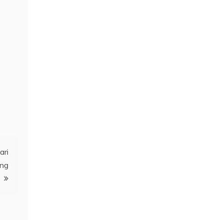
ari
ang