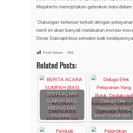
Mojokerto menciptakan gebrakan baru dala
“Dukungan terbesar terkait dengan pelayanan
nanti ini akan banyak melakukan inovasi-ino
Dinas Dukcapil bisa semakin baik kedepannya,”
Post Views:
602
Related Posts:
BERITA ACARA
SUMPAH (BAS)
Diduga Efek
FIRDAUS DAN
Pelayanan Yang
RAZMAN…
Buruk, Disdukcapil…