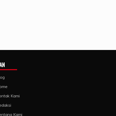
AN
log
ome
ontak Kami
edaksi
entang Kami