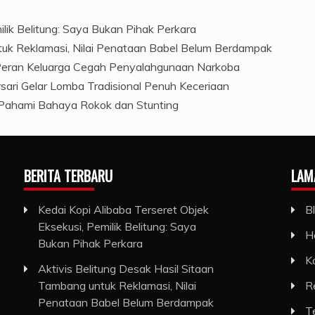
ilik Belitung: Saya Bukan Pihak Perkara
ntuk Reklamasi, Nilai Penataan Babel Belum Berdampak
 Peran Keluarga Cegah Penyalahgunaan Narkoba
ari Gelar Lomba Tradisional Penuh Keceriaan
Pahami Bahaya Rokok dan Stunting
BERITA TERBARU
LAM
Kedai Kopi Alibaba Terseret Objek
B
Eksekusi, Pemilik Belitung: Saya
H
Bukan Pihak Perkara
K
Aktivis Belitung Desak Hasil Sitaan
Tambang untuk Reklamasi, Nilai
R
Penataan Babel Belum Berdampak
T