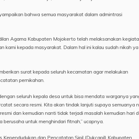
nyampaikan bahwa semua masyarakat dalam admintrasi
ilan Agama Kabupaten Mojokerto telah melaksanakan kegiatan
n kami kepada masyarakat. Dalam hal ini kalau sudah nikah ya
 memberikan surat kepada seluruh kecamatan agar melakukan
catatan pernikahan.
 dengan seluruh kepala desa untuk bisa mendata warganya yan
atat secara resmi. Kita akan tindak lanjuti supaya semuanya n
smi dan kemudian nanti tidak terjadi masalah kemudian hari 
a berusaha untuk menghindari fitnah,” ucapnya.
nas Kependudukan dan Pencatatan Sipil (Dukcapil) Kabupaten