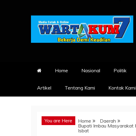
Skip
to
content
Home
Nasional
Politik
Artikel
Tentang Kami
Kontak Kami
You are Here
Home
Daerah
Bupati Imbau Masyarakat H
Isbat