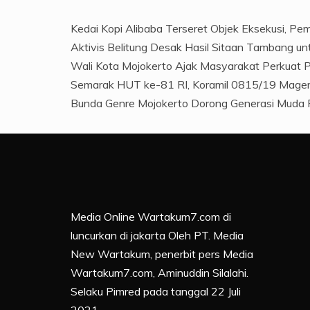
Kedai Kopi Alibaba Terseret Objek Eksekusi, Pem
Aktivis Belitung Desak Hasil Sitaan Tambang u
Wali Kota Mojokerto Ajak Masyarakat Perkuat
Semarak HUT ke-81 RI, Koramil 0815/19 Magers
Bunda Genre Mojokerto Dorong Generasi Muda 
Media Online Wartakum7.com di
luncurkan di jakarta Oleh PT. Media
New Wartakum, penerbit pers Media
Wartakum7.com, Aminuddin Silalahi.
Selaku Pimred pada tanggal 22 Juli