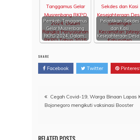
Pemkab Tanggamus
Pelantikan Sekdes
Gelar Musrenbang
dan Kasi
RKPD 2024, Dalam…
Kesejahteraan Desa
SHARE
Facebook
Twitter
Pinteres
Navigasi
Cegah Covid-19, Warga Binaan Lapas K
Bojonegoro mengikuti vaksinasi Booster
pos
RELATED POSTS