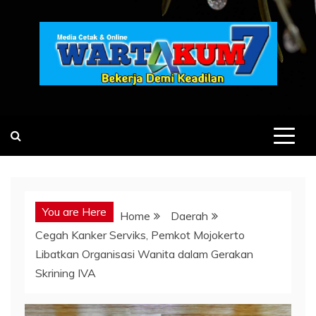
Skip
to
content
You are Here
Home
Daerah
Cegah Kanker Serviks, Pemkot Mojokerto
Libatkan Organisasi Wanita dalam Gerakan
Skrining IVA