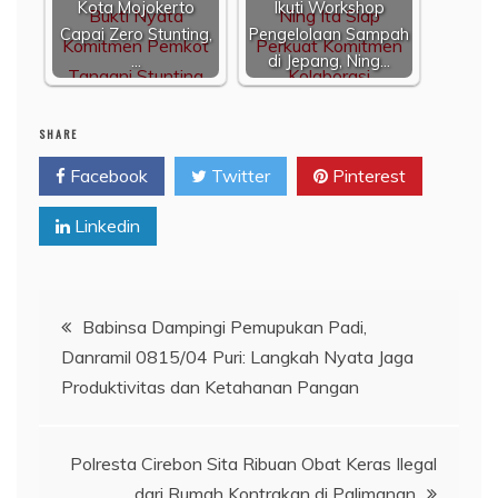
Kota Mojokerto
Ikuti Workshop
Capai Zero Stunting,
Pengelolaan Sampah
…
di Jepang, Ning…
SHARE
Facebook
Twitter
Pinterest
Linkedin
Navigasi
Babinsa Dampingi Pemupukan Padi,
Danramil 0815/04 Puri: Langkah Nyata Jaga
pos
Produktivitas dan Ketahanan Pangan
Polresta Cirebon Sita Ribuan Obat Keras Ilegal
dari Rumah Kontrakan di Palimanan