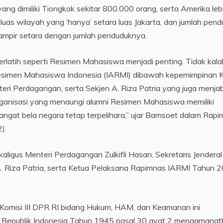
g dimiliki Tiongkok sekitar 800.000 orang, serta Amerika leb
luas wilayah yang ‘hanya’ setara luas Jakarta, dan jumlah pen
ampir setara dengan jumlah penduduknya.
erlatih seperti Resimen Mahasiswa menjadi penting. Tidak kala
Resimen Mahasiswa Indonesia (IARMI) dibawah kepemimpinan 
eri Perdagangan, serta Sekjen A. Riza Patria yang juga menja
rganisasi yang menaungi alumni Resimen Mahasiswa memiliki
gat bela negara tetap terpelihara,” ujar Bamsoet dalam Rap
).
aligus Menteri Perdagangan Zulkifli Hasan, Sekretaris Jenderal
A. Riza Patria, serta Ketua Pelaksana Rapimnas IARMI Tahun 
Komisi III DPR RI bidang Hukum, HAM, dan Keamanan ini
 Republik Indonesia Tahun 1945 pasal 30 ayat 2 mengamanat