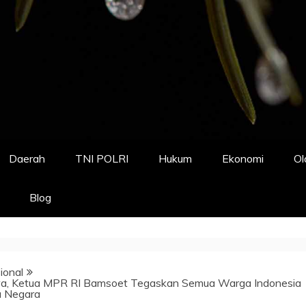
Daerah
TNI POLRI
Hukum
Ekonomi
Ol
Blog
ional
a, Ketua MPR RI Bamsoet Tegaskan Semua Warga Indonesia
a Negara