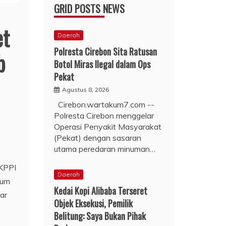
GRID POSTS NEWS
et
Daerah
Polresta Cirebon Sita Ratusan
b
Botol Miras Ilegal dalam Ops
Pekat
Agustus 8, 2026
Cirebon.wartakum7.com --
Polresta Cirebon menggelar
Operasi Penyakit Masyarakat
(Pekat) dengan sasaran
utama peredaran minuman…
KPPI
Daerah
lum
Kedai Kopi Alibaba Terseret
ar
Objek Eksekusi, Pemilik
Belitung: Saya Bukan Pihak