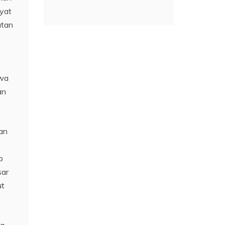
yat
atan
hwa
an
an
p
sar
ut