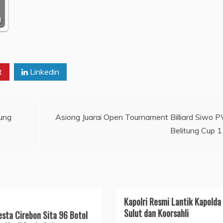
U
t
Linkedin
sung
Asiong Juarai Open Tournament Billiard Siwo 
Belitung Cup 1
Kapolri Resmi Lantik Kapolda
Sulut dan Koorsahli
esta Cirebon Sita 96 Botol