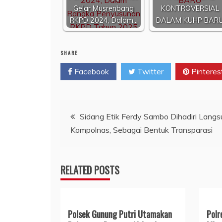
Gelar Musrenbang
KONTROVERSIAL
RKPD 2024, Dalam…
DALAM KUHP BAR
SHARE
Facebook
Twitter
Pinteres
Navigasi
Sidang Etik Ferdy Sambo Dihadiri Lang
Kompolnas, Sebagai Bentuk Transparasi
pos
RELATED POSTS
Polsek Gunung Putri Utamakan
Polr