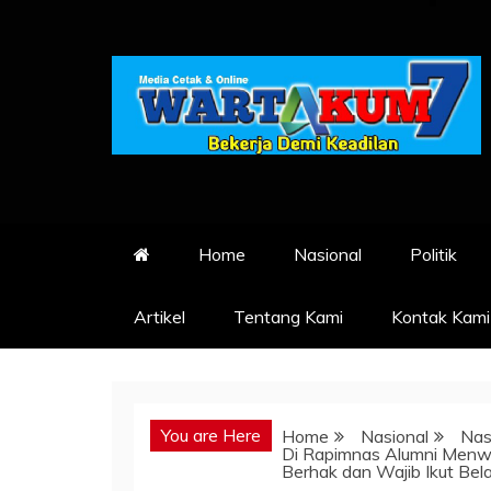
Skip
to
content
Home
Nasional
Politik
Artikel
Tentang Kami
Kontak Kami
You are Here
Home
Nasional
Nas
Di Rapimnas Alumni Menw
Berhak dan Wajib Ikut Bel