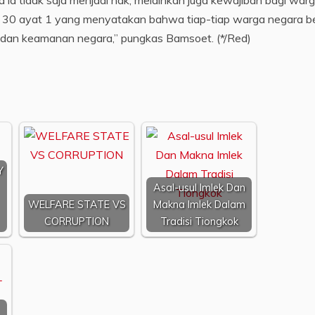
 ia tidak saja menjadi hak, melainkan juga kewajiban bagi war
al 30 ayat 1 yang menyatakan bahwa tiap-tiap warga negara b
n dan keamanan negara,” pungkas Bamsoet. (*/Red)
Y
Asal-usul Imlek Dan
WELFARE STATE VS
Makna Imlek Dalam
CORRUPTION
Tradisi Tiongkok