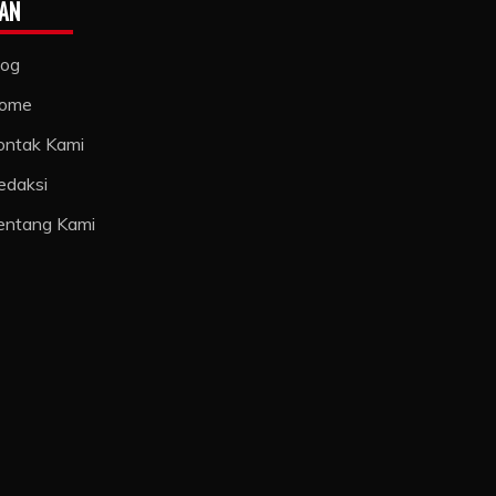
AN
log
ome
ontak Kami
edaksi
entang Kami