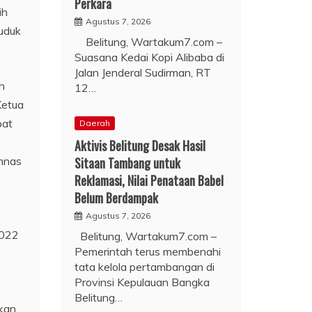
Perkara
ih
Agustus 7, 2026
duduk
Belitung, Wartakum7.com –
Suasana Kedai Kopi Alibaba di
Jalan Jenderal Sudirman, RT
h
12…
Ketua
bat
Daerah
Aktivis Belitung Desak Hasil
imnas
Sitaan Tambang untuk
Reklamasi, Nilai Penataan Babel
Belum Berdampak
Agustus 7, 2026
2022
Belitung, Wartakum7.com –
Pemerintah terus membenahi
tata kelola pertambangan di
Provinsi Kepulauan Bangka
Belitung…
kan