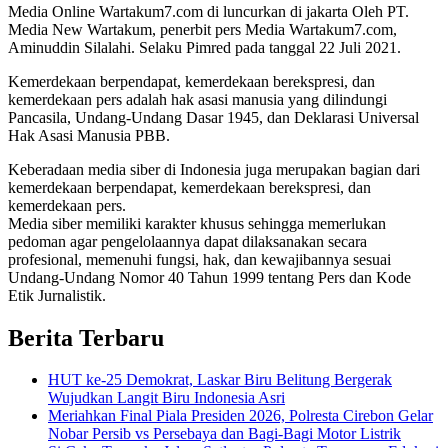
Media Online Wartakum7.com di luncurkan di jakarta Oleh PT.
Media New Wartakum, penerbit pers Media Wartakum7.com,
Aminuddin Silalahi. Selaku Pimred pada tanggal 22 Juli 2021.
Kemerdekaan berpendapat, kemerdekaan berekspresi, dan
kemerdekaan pers adalah hak asasi manusia yang dilindungi
Pancasila, Undang-Undang Dasar 1945, dan Deklarasi Universal
Hak Asasi Manusia PBB.
Keberadaan media siber di Indonesia juga merupakan bagian dari
kemerdekaan berpendapat, kemerdekaan berekspresi, dan
kemerdekaan pers.
Media siber memiliki karakter khusus sehingga memerlukan
pedoman agar pengelolaannya dapat dilaksanakan secara
profesional, memenuhi fungsi, hak, dan kewajibannya sesuai
Undang-Undang Nomor 40 Tahun 1999 tentang Pers dan Kode
Etik Jurnalistik.
Berita Terbaru
HUT ke-25 Demokrat, Laskar Biru Belitung Bergerak
Wujudkan Langit Biru Indonesia Asri
Meriahkan Final Piala Presiden 2026, Polresta Cirebon Gelar
Nobar Persib vs Persebaya dan Bagi-Bagi Motor Listrik