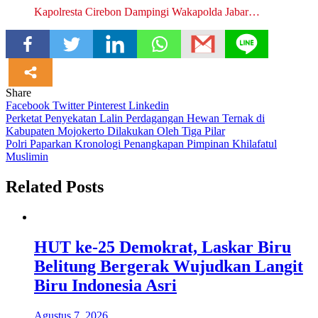
Kapolresta Cirebon Dampingi Wakapolda Jabar…
Share
Facebook
Twitter
Pinterest
Linkedin
Navigasi
Perketat Penyekatan Lalin Perdagangan Hewan Ternak di
Kabupaten Mojokerto Dilakukan Oleh Tiga Pilar
pos
Polri Paparkan Kronologi Penangkapan Pimpinan Khilafatul
Muslimin
Related Posts
HUT ke-25 Demokrat, Laskar Biru
Belitung Bergerak Wujudkan Langit
Biru Indonesia Asri
Agustus 7, 2026