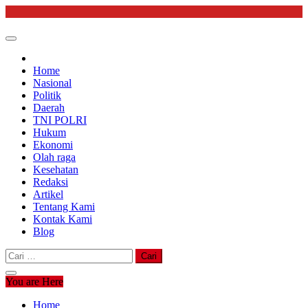
Skip
to
content
Home
Nasional
Politik
Daerah
TNI POLRI
Hukum
Ekonomi
Olah raga
Kesehatan
Redaksi
Artikel
Tentang Kami
Kontak Kami
Blog
Cari
untuk:
You are Here
Home