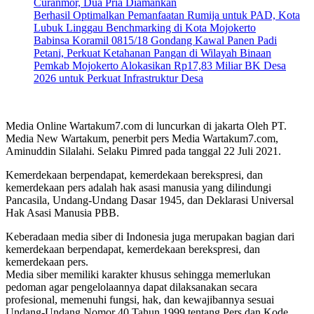
Curanmor, Dua Pria Diamankan
Berhasil Optimalkan Pemanfaatan Rumija untuk PAD, Kota
Lubuk Linggau Benchmarking di Kota Mojokerto
Babinsa Koramil 0815/18 Gondang Kawal Panen Padi
Petani, Perkuat Ketahanan Pangan di Wilayah Binaan
Pemkab Mojokerto Alokasikan Rp17,83 Miliar BK Desa
2026 untuk Perkuat Infrastruktur Desa
Media Online Wartakum7.com di luncurkan di jakarta Oleh PT.
Media New Wartakum, penerbit pers Media Wartakum7.com,
Aminuddin Silalahi. Selaku Pimred pada tanggal 22 Juli 2021.
Kemerdekaan berpendapat, kemerdekaan berekspresi, dan
kemerdekaan pers adalah hak asasi manusia yang dilindungi
Pancasila, Undang-Undang Dasar 1945, dan Deklarasi Universal
Hak Asasi Manusia PBB.
Keberadaan media siber di Indonesia juga merupakan bagian dari
kemerdekaan berpendapat, kemerdekaan berekspresi, dan
kemerdekaan pers.
Media siber memiliki karakter khusus sehingga memerlukan
pedoman agar pengelolaannya dapat dilaksanakan secara
profesional, memenuhi fungsi, hak, dan kewajibannya sesuai
Undang-Undang Nomor 40 Tahun 1999 tentang Pers dan Kode