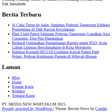
Etik Jurnalistik.
Berita Terbaru
Si Caka Turun ke Jalan, Satlantas Polresta Tangerang Edukasi
Pengendara di Titik Rawan Kecelakaan
Blue Light Patrol Satlantas Polresta Tangerang Gagalkan Aksi
Curanmor, Dua Pria Diamankan
Berhasil Optimalkan Pemanfaatan Rumija untuk PAD, Kota
Lubuk Linggau Benchmarking di Kota Mojokerto
Babinsa Koramil 0815/18 Gondang Kawal Panen Padi
Petani, Perkuat Ketahanan Pangan di Wilayah Binaan
Laman
Blog
Home
Kontak Kami
Redaksi
Tentang Kami
PT. MEDIA NEW WARTAKUM 2021.
Proudly powered by WordPress
|
Theme: Recent News by
Candid