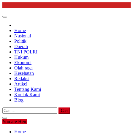
Skip
to
content
Home
Nasional
Politik
Daerah
TNI POLRI
Hukum
Ekonomi
Olah raga
Kesehatan
Redaksi
Artikel
Tentang Kami
Kontak Kami
Blog
Cari
untuk:
You are Here
Home