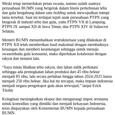
Meski tetap memerlukan peran swasta, namun sudah saatnya
perusahaan BUMN yang bergerak dalam bisnis perkebunan tebu
dan gula bergabung dalam satu
holding
untuk mewujudkan mimpi
lama tersebut. Saat ini terdapat tujuh anak perusahaan PTPN yang
bergerak di industri tebu dan gula, yaitu PTPN VII di Lampung,
PTPN IX sampai XII di Jawa Timur, dan PTPN XIV di Sulawesi
Selatan.
Menteri BUMN menambahkan restrukturisasi yang dilakukan di
PTPN XII telah memberikan hasil maksimal dengan membaiknya
keuangan dan memberi keuntungan sehingga untuk menuju
swasembada gula konsumsi, maka diperlukan kolaborasi dengan
rakyat dan instansi lain.
“Saya minta libatkan tebu rakyat, dan lahan milik perhutani
sehingga ada peningkatan lahan produksi dari 45 ribu hektar
menjadi 85 ribu, lalu secara perlahan hingga tahun 2024-2025 harus
menjadi 250 ribu hektar. Jika hal itu tercapai, maka impian indonesia
menjadi negara pengekspor gula akan terwujud,” lanjut Erick
Thohir
Keinginan meningkatkan ekspor dan mengurangi impor, terutama
untuk komoditas yang dimiliki dan menjadi kekayaan Indonesia,
terus diupayakan oleh Kementerian BUMN kepada perusahaan
BUMN.