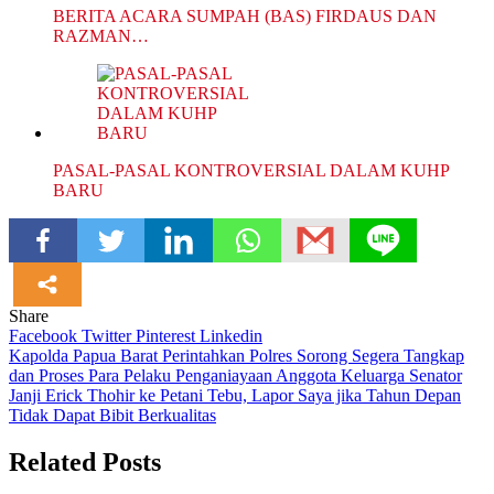
BERITA ACARA SUMPAH (BAS) FIRDAUS DAN
RAZMAN…
PASAL-PASAL KONTROVERSIAL DALAM KUHP
BARU
Share
Facebook
Twitter
Pinterest
Linkedin
Navigasi
Kapolda Papua Barat Perintahkan Polres Sorong Segera Tangkap
dan Proses Para Pelaku Penganiayaan Anggota Keluarga Senator
pos
Janji Erick Thohir ke Petani Tebu, Lapor Saya jika Tahun Depan
Tidak Dapat Bibit Berkualitas
Related Posts