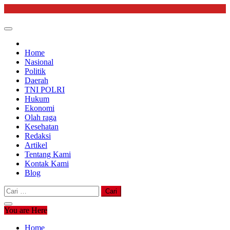
Skip
to
content
Home
Nasional
Politik
Daerah
TNI POLRI
Hukum
Ekonomi
Olah raga
Kesehatan
Redaksi
Artikel
Tentang Kami
Kontak Kami
Blog
Cari
untuk:
You are Here
Home