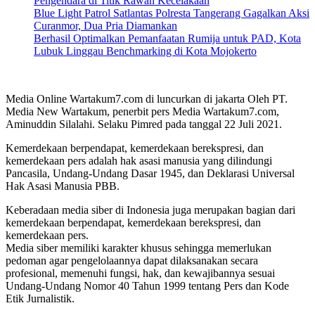
Pengendara di Titik Rawan Kecelakaan
Blue Light Patrol Satlantas Polresta Tangerang Gagalkan Aksi
Curanmor, Dua Pria Diamankan
Berhasil Optimalkan Pemanfaatan Rumija untuk PAD, Kota
Lubuk Linggau Benchmarking di Kota Mojokerto
Media Online Wartakum7.com di luncurkan di jakarta Oleh PT.
Media New Wartakum, penerbit pers Media Wartakum7.com,
Aminuddin Silalahi. Selaku Pimred pada tanggal 22 Juli 2021.
Kemerdekaan berpendapat, kemerdekaan berekspresi, dan
kemerdekaan pers adalah hak asasi manusia yang dilindungi
Pancasila, Undang-Undang Dasar 1945, dan Deklarasi Universal
Hak Asasi Manusia PBB.
Keberadaan media siber di Indonesia juga merupakan bagian dari
kemerdekaan berpendapat, kemerdekaan berekspresi, dan
kemerdekaan pers.
Media siber memiliki karakter khusus sehingga memerlukan
pedoman agar pengelolaannya dapat dilaksanakan secara
profesional, memenuhi fungsi, hak, dan kewajibannya sesuai
Undang-Undang Nomor 40 Tahun 1999 tentang Pers dan Kode
Etik Jurnalistik.