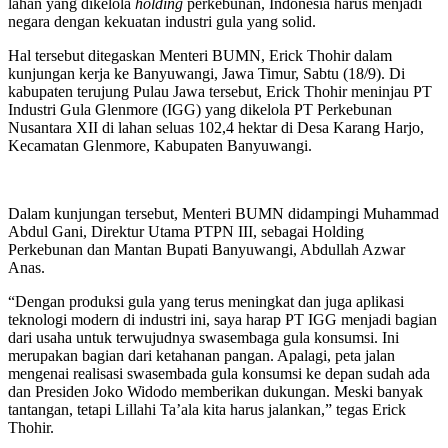
lahan yang dikelola
holding
perkebunan, Indonesia harus menjadi
negara dengan kekuatan industri gula yang solid.
Hal tersebut ditegaskan Menteri BUMN, Erick Thohir dalam
kunjungan kerja ke Banyuwangi, Jawa Timur, Sabtu (18/9). Di
kabupaten terujung Pulau Jawa tersebut, Erick Thohir meninjau PT
Industri Gula Glenmore (IGG) yang dikelola PT Perkebunan
Nusantara XII di lahan seluas 102,4 hektar di Desa Karang Harjo,
Kecamatan Glenmore, Kabupaten Banyuwangi.
Dalam kunjungan tersebut, Menteri BUMN didampingi Muhammad
Abdul Gani, Direktur Utama PTPN III, sebagai Holding
Perkebunan dan Mantan Bupati Banyuwangi, Abdullah Azwar
Anas.
“Dengan produksi gula yang terus meningkat dan juga aplikasi
teknologi modern di industri ini, saya harap PT IGG menjadi bagian
dari usaha untuk terwujudnya swasembaga gula konsumsi. Ini
merupakan bagian dari ketahanan pangan. Apalagi, peta jalan
mengenai realisasi swasembada gula konsumsi ke depan sudah ada
dan Presiden Joko Widodo memberikan dukungan. Meski banyak
tantangan, tetapi Lillahi Ta’ala kita harus jalankan,” tegas Erick
Thohir.