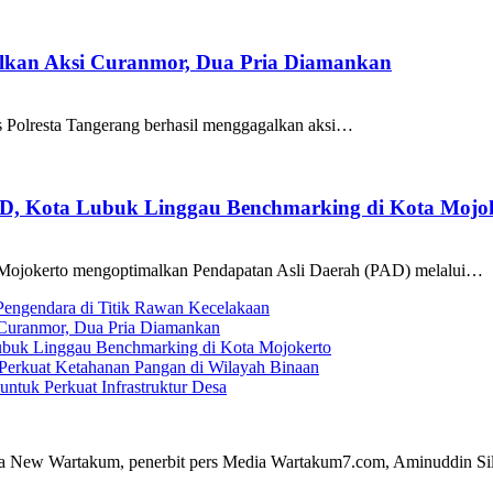
galkan Aksi Curanmor, Dua Pria Diamankan
as Polresta Tangerang berhasil menggagalkan aksi…
AD, Kota Lubuk Linggau Benchmarking di Kota Mojo
Mojokerto mengoptimalkan Pendapatan Asli Daerah (PAD) melalui…
 Pengendara di Titik Rawan Kecelakaan
i Curanmor, Dua Pria Diamankan
ubuk Linggau Benchmarking di Kota Mojokerto
Perkuat Ketahanan Pangan di Wilayah Binaan
tuk Perkuat Infrastruktur Desa
a New Wartakum, penerbit pers Media Wartakum7.com, Aminuddin Silal