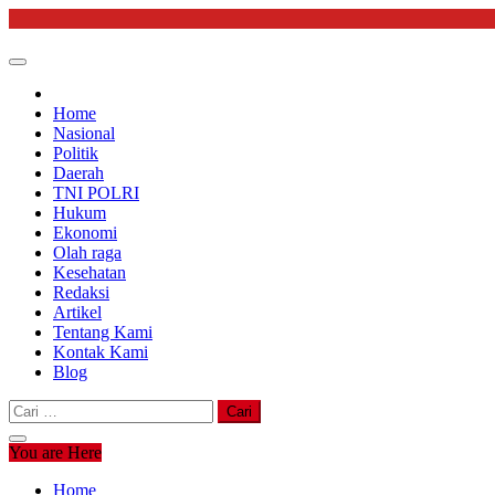
Skip
to
content
Home
Nasional
Politik
Daerah
TNI POLRI
Hukum
Ekonomi
Olah raga
Kesehatan
Redaksi
Artikel
Tentang Kami
Kontak Kami
Blog
Cari
untuk:
You are Here
Home