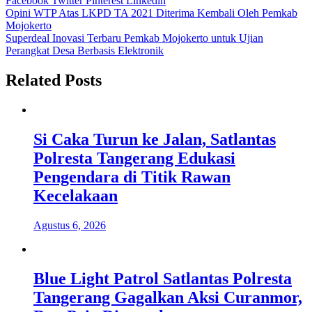
Facebook
Twitter
Pinterest
Linkedin
Navigasi
Opini WTP Atas LKPD TA 2021 Diterima Kembali Oleh Pemkab
Mojokerto
pos
Superdeal Inovasi Terbaru Pemkab Mojokerto untuk Ujian
Perangkat Desa Berbasis Elektronik
Related Posts
Si Caka Turun ke Jalan, Satlantas
Polresta Tangerang Edukasi
Pengendara di Titik Rawan
Kecelakaan
Agustus 6, 2026
Blue Light Patrol Satlantas Polresta
Tangerang Gagalkan Aksi Curanmor,