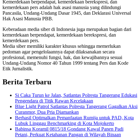
Kemerdekaan berpendapat, kemerdekaan berekspresi, dan
kemerdekaan pers adalah hak asasi manusia yang dilindungi
Pancasila, Undang-Undang Dasar 1945, dan Deklarasi Universal
Hak Asasi Manusia PBB.
Keberadaan media siber di Indonesia juga merupakan bagian dari
kemerdekaan berpendapat, kemerdekaan berekspresi, dan
kemerdekaan pers.
Media siber memiliki karakter khusus sehingga memerlukan
pedoman agar pengelolaannya dapat dilaksanakan secara
profesional, memenuhi fungsi, hak, dan kewajibannya sesuai
Undang-Undang Nomor 40 Tahun 1999 tentang Pers dan Kode
Etik Jurnalistik.
Berita Terbaru
Si Caka Turun ke Jalan, Satlantas Polresta Tangerang Edukasi
Pengendara di Titik Rawan Kecelakaan
Blue Light Patrol Satlantas Polresta Tangerang Gagalkan Aksi
Curanmor, Dua Pria Diamankan
Berhasil Optimalkan Pemanfaatan Rumija untuk PAD, Kota
Lubuk Linggau Benchmarking di Kota Mojokerto
Babinsa Koramil 0815/18 Gondang Kawal Panen Padi
Petani, Perkuat Ketahanan Pangan di Wilayah Binaan