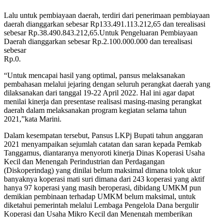
Lalu untuk pembiayaan daerah, terdiri dari penerimaan pembiayaan
daerah dianggarkan sebesar Rp133.491.113.212,65 dan terealisasi
sebesar Rp.38.490.843.212,65.Untuk Pengeluaran Pembiayaan
Daerah dianggarkan sebesar Rp.2.100.000.000 dan terealisasi
sebesar
Rp.0.
“Untuk mencapai hasil yang optimal, pansus melaksanakan
pembahasan melalui jejaring dengan seluruh perangkat daerah yang
dilaksanakan dari tanggal 19-22 April 2022. Hal ini agar dapat
menilai kinerja dan presentase realisasi masing-masing perangkat
daerah dalam melaksanakan program kegiatan selama tahun
2021,”kata Marini.
Dalam kesempatan tersebut, Pansus LKPj Bupati tahun anggaran
2021 menyampaikan sejumlah catatan dan saran kepada Pemkab
Tanggamus, diantaranya menyoroti kinerja Dinas Koperasi Usaha
Kecil dan Menengah Perindustrian dan Perdagangan
(Diskoperindag) yang dinilai belum maksimal dimana tolok ukur
banyaknya koperasi mati suri dimana dari 243 koperasi yang aktif
hanya 97 koperasi yang masih beroperasi, dibidang UMKM pun
demikian pembinaan terhadap UMKM belum maksimal, untuk
diketahui pemerintah melalui Lembaga Pengelola Dana bergulir
Koperasi dan Usaha Mikro Kecil dan Menengah memberikan