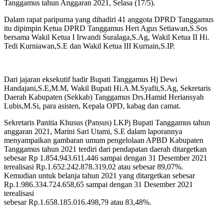
Tanggamus tahun Anggaran 2021, Selasa (17/5).
Dalam rapat paripurna yang dihadiri 41 anggota DPRD Tanggamus
itu dipimpin Ketua DPRD Tanggamus Heri Agus Setiawan,S.Sos
bersama Wakil Ketua I Irwandi Suralaga,S.Ag, Wakil Ketua II Hi.
Tedi Kurniawan,S.E dan Wakil Ketua III Kurnain,S.IP.
Dari jajaran eksekutif hadir Bupati Tanggamus Hj Dewi
Handajani,S.E,M.M, Wakil Bupati Hi.A.M.Syafii,S.Ag, Sekretaris
Daerah Kabupaten (Sekkab) Tanggamus Drs.Hamid Heriansyah
Lubis,M.Si, para asisten, Kepala OPD, kabag dan camat.
Sekretaris Panitia Khusus (Pansus) LKPj Bupati Tanggamus tahun
anggaran 2021, Marini Sari Utami, S.E dalam laporannya
menyampaikan gambaran umum pengelolaan APBD Kabupaten
Tanggamus tahun 2021 terdiri dari pendapatan daerah ditargetkan
sebesar Rp 1.854.943.611.446 sampai dengan 31 Desember 2021
terealisasi Rp.1.652.242.878.319,02 atau sebesar 89,07%.
Kemudian untuk belanja tahun 2021 yang ditargetkan sebesar
Rp.1.986.334.724.658,65 sampai dengan 31 Desember 2021
terealisasi
sebesar Rp.1.658.185.016.498,79 atau 83,48%.