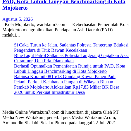
PAD, Kota Lubuk Linggau Benchmarking di Kota
Mojokerto
Agustus 5, 2026
Kota Mojokerto, wartakum7.com. – Keberhasilan Pemerintah Kota
Mojokerto mengoptimalkan Pendapatan Asli Daerah (PAD)
melalui…
Si Caka Turun ke Jalan, Satlantas Polresta Tangerang Edukasi
Pengendara di Titik Rawan Kecelakaan
Blue Light Patrol Satlantas Polresta Tangerang Gagalkan Aksi
Curanmor, Dua Pria Diamankan
Berhasil Optimalkan Pemanfaatan Rumija untuk PAD, Kota
Lubuk Linggau Benchmarking di Kota Mojokerto
Babinsa Koramil 0815/18 Gondang Kawal Panen Padi
Petani, Perkuat Ketahanan Pangan di Wilayah Binaan
Pemkab Mojokerto Alokasikan Rp17,83 Miliar BK Desa
2026 untuk Perkuat Infrastruktur Desa
Media Online Wartakum7.com di luncurkan di jakarta Oleh PT.
Media New Wartakum, penerbit pers Media Wartakum7.com,
Aminuddin Silalahi. Selaku Pimred pada tanggal 22 Juli 2021.