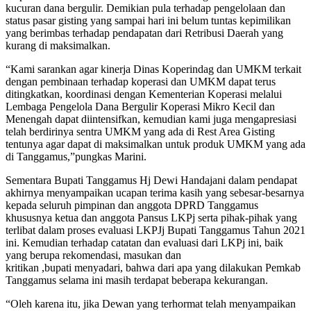
kucuran dana bergulir. Demikian pula terhadap pengelolaan dan
status pasar gisting yang sampai hari ini belum tuntas kepimilikan
yang berimbas terhadap pendapatan dari Retribusi Daerah yang
kurang di maksimalkan.
“Kami sarankan agar kinerja Dinas Koperindag dan UMKM terkait
dengan pembinaan terhadap koperasi dan UMKM dapat terus
ditingkatkan, koordinasi dengan Kementerian Koperasi melalui
Lembaga Pengelola Dana Bergulir Koperasi Mikro Kecil dan
Menengah dapat diintensifkan, kemudian kami juga mengapresiasi
telah berdirinya sentra UMKM yang ada di Rest Area Gisting
tentunya agar dapat di maksimalkan untuk produk UMKM yang ada
di Tanggamus,”pungkas Marini.
Sementara Bupati Tanggamus Hj Dewi Handajani dalam pendapat
akhirnya menyampaikan ucapan terima kasih yang sebesar-besarnya
kepada seluruh pimpinan dan anggota DPRD Tanggamus
khususnya ketua dan anggota Pansus LKPj serta pihak-pihak yang
terlibat dalam proses evaluasi LKPJj Bupati Tanggamus Tahun 2021
ini. Kemudian terhadap catatan dan evaluasi dari LKPj ini, baik
yang berupa rekomendasi, masukan dan
kritikan ,bupati menyadari, bahwa dari apa yang dilakukan Pemkab
Tanggamus selama ini masih terdapat beberapa kekurangan.
“Oleh karena itu, jika Dewan yang terhormat telah menyampaikan