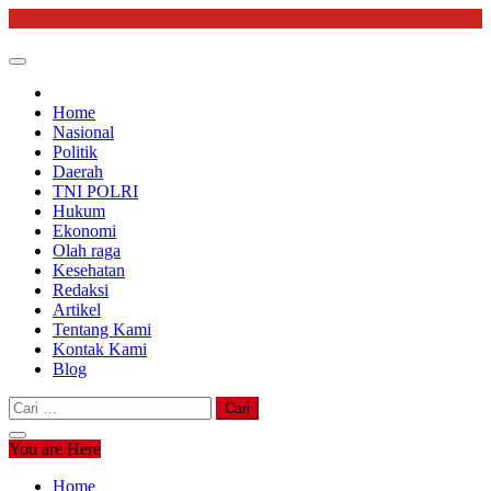
Skip
to
content
Home
Nasional
Politik
Daerah
TNI POLRI
Hukum
Ekonomi
Olah raga
Kesehatan
Redaksi
Artikel
Tentang Kami
Kontak Kami
Blog
Cari
untuk:
You are Here
Home