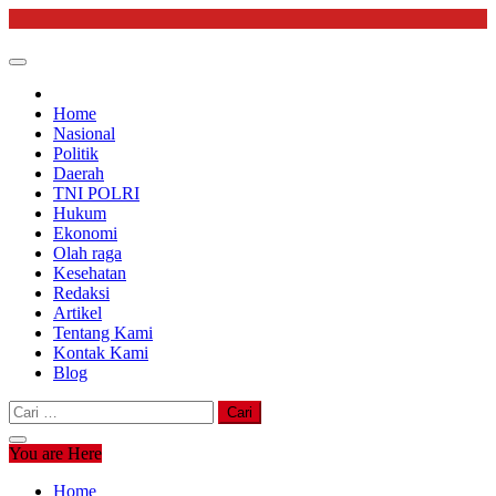
Skip
to
content
Home
Nasional
Politik
Daerah
TNI POLRI
Hukum
Ekonomi
Olah raga
Kesehatan
Redaksi
Artikel
Tentang Kami
Kontak Kami
Blog
Cari
untuk:
You are Here
Home