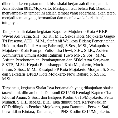
diberikan kesempatan untuk bisa shalat berjamaah di tempat ini,
Aula Kodim 0815/Mojokerto. Meskipun tadi beliau Pak Dandim
menyampaikan tempat ini adalah tempat yang sederhana, akan tetapi
menjadi tempat yang bermanfaat dan membawa keberkahan”,
tutupnya.
Tampak hadir dalam kegiatan Kapolres Mojokerto Kota AKBP
Wiwid Adi Satria, S.H., S.I.K., M.T., Sekda Kota Mojokerto Gaguk
Tri Prasetyo, ATD., M.M., Staf Ahli Walikota Bidang Pemerintahan,
Hukum, dan Politik Anang Fahruroji, S.Sos., M.Si., Wakapolres
Mojokerto Kota Kompol Yulisandra Dewi, S.H., S.I.K., Asisten
Administrasi Umum Abdul Rahman Tuwo MN, S.Sos., M.M.,
Asisten Perekonomian, Pembangunan dan SDM Arya Setyawan,
S.STP., M.Si., Kepala Bakesbangpol Kota Mojokerto, Moch.
Imron, S.Sos., M.M., Kasatpol PP Kota Mojokerto Modjari, S. Sos.,
dan Sekretaris DPRD Kota Mojokerto Novi Rahardjo, S.STP.,
M.Si.
Terpantau, kegiatan Shalat Isya berjama’ah yang dilanjutkan shalat
tarawih ini, diimami oleh Danramil 0815/06 Kemlagi Kapten Cba
Khoirul Anam, S.Sos., dan Batipers Kodim 0815/Mojokerto, Peltu
Muhadi, S.H.I., sebagai Bilal, juga diiikuti para Ka/Perwakilan
OPD dilingkup Pemkot Mojokerto, para Danramil, Perwira.Staf,
Perwakilan Bintara, Tamtama, dan PNS Kodim 0815/Mojokerto.