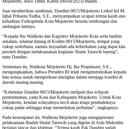
Mojokerto, Jawa Timur, Kamis (06/04/2023) malam.
Saat memberikan sambutan, Dandim 0815/Mojokerto Letkol Inf M.
Iqbal Prihanta Yudha, S.E., menyampaikan ucapan terima kasih atas
kehadiran Forkopimda Kota Mojokerto beserta rombongan dan
undangan lainnya.
“Kepada Ibu Walikota dan Kapolres Mojokerto Kota serta hadirin
sekalian, selamat datang di Kodim 0815/Mojokerto, tempat yang
cukup sederhana, namun insyaallah ada keberkahan yang dapat kita
peroleh dengan melaksanakan kegiatan Shalat Tarawih bareng”,
tutur Dandim.
Sementara itu, Walikota Mojokerto Hj. Ika Puspitasari, S.E.,
mengungkapkan, bahwa Presiden RI telah menginstruksikan kepada
kita semua untuk memperkuat sinergitas dalam menjaga kondisi di
daerah masing-masing.
“Kebetulan Dandim 0815/Mojokerto meliputi dua wilayah
pemerintahan, yaitu Kota dan Kabupaten Mojokerto. Untuk Kota
Mojokerto, kendati wilayahnya kecil akan tetapi penduduknya
cukup padat sehingga tetap memerlukan perhatian”, ungkapnya.
Pada kesempatan ini, Walikota Mojokerto juga mengapresiasi
pelaksanaan Ibadah Shalat Tarawih yang digelar di Aula Makodim
berjalan lancar dan khidmat. “Terima kasih Pak Dandim sudah