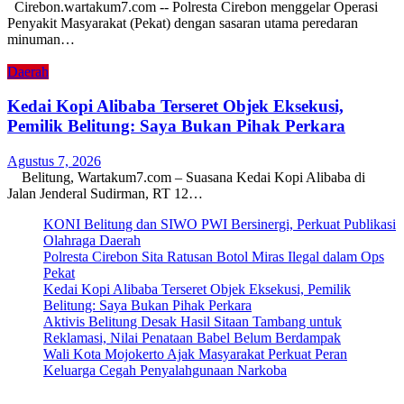
Cirebon.wartakum7.com -- Polresta Cirebon menggelar Operasi
Penyakit Masyarakat (Pekat) dengan sasaran utama peredaran
minuman…
Daerah
Kedai Kopi Alibaba Terseret Objek Eksekusi,
Pemilik Belitung: Saya Bukan Pihak Perkara
Agustus 7, 2026
Belitung, Wartakum7.com – Suasana Kedai Kopi Alibaba di
Jalan Jenderal Sudirman, RT 12…
KONI Belitung dan SIWO PWI Bersinergi, Perkuat Publikasi
Olahraga Daerah
Polresta Cirebon Sita Ratusan Botol Miras Ilegal dalam Ops
Pekat
Kedai Kopi Alibaba Terseret Objek Eksekusi, Pemilik
Belitung: Saya Bukan Pihak Perkara
Aktivis Belitung Desak Hasil Sitaan Tambang untuk
Reklamasi, Nilai Penataan Babel Belum Berdampak
Wali Kota Mojokerto Ajak Masyarakat Perkuat Peran
Keluarga Cegah Penyalahgunaan Narkoba