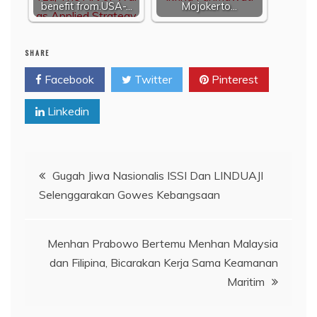
benefit from.USA-…
Mojokerto…
SHARE
Facebook
Twitter
Pinterest
Linkedin
Navigasi
Gugah Jiwa Nasionalis ISSI Dan LINDUAJI
Selenggarakan Gowes Kebangsaan
pos
Menhan Prabowo Bertemu Menhan Malaysia
dan Filipina, Bicarakan Kerja Sama Keamanan
Maritim