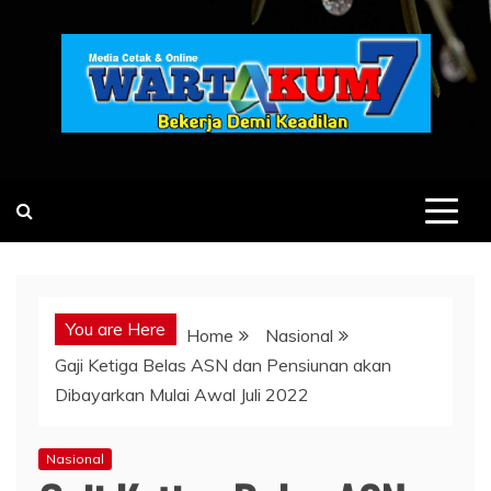
Skip
to
content
You are Here
Home
Nasional
Gaji Ketiga Belas ASN dan Pensiunan akan
Dibayarkan Mulai Awal Juli 2022
Nasional