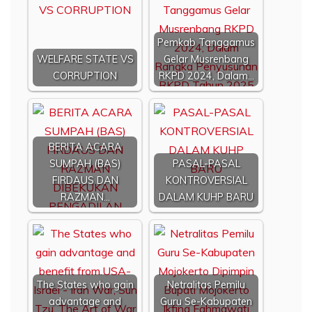
Pemkab Tanggamus
WELFARE STATE VS
Gelar Musrenbang
CORRUPTION
RKPD 2024, Dalam…
BERITA ACARA
SUMPAH (BAS)
PASAL-PASAL
FIRDAUS DAN
KONTROVERSIAL
RAZMAN…
DALAM KUHP BARU
The States who gain
Netralitas Pemilu
advantage and
Guru Se-Kabupaten