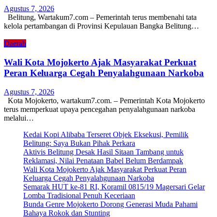
Agustus 7, 2026
Belitung, Wartakum7.com – Pemerintah terus membenahi tata
kelola pertambangan di Provinsi Kepulauan Bangka Belitung…
Daerah
Wali Kota Mojokerto Ajak Masyarakat Perkuat
Peran Keluarga Cegah Penyalahgunaan Narkoba
Agustus 7, 2026
Kota Mojokerto, wartakum7.com. – Pemerintah Kota Mojokerto
terus memperkuat upaya pencegahan penyalahgunaan narkoba
melalui…
Kedai Kopi Alibaba Terseret Objek Eksekusi, Pemilik
Belitung: Saya Bukan Pihak Perkara
Aktivis Belitung Desak Hasil Sitaan Tambang untuk
Reklamasi, Nilai Penataan Babel Belum Berdampak
Wali Kota Mojokerto Ajak Masyarakat Perkuat Peran
Keluarga Cegah Penyalahgunaan Narkoba
Semarak HUT ke-81 RI, Koramil 0815/19 Magersari Gelar
Lomba Tradisional Penuh Keceriaan
Bunda Genre Mojokerto Dorong Generasi Muda Pahami
Bahaya Rokok dan Stunting