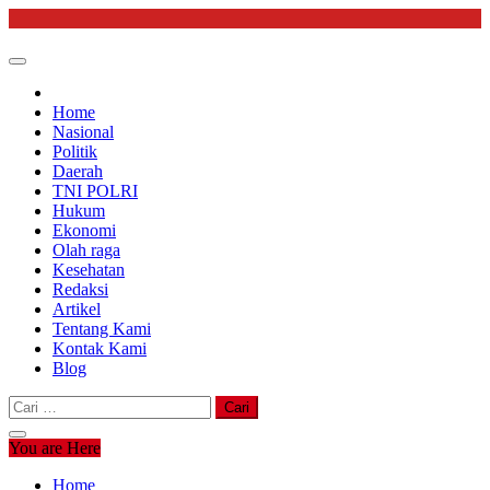
Skip
to
content
Home
Nasional
Politik
Daerah
TNI POLRI
Hukum
Ekonomi
Olah raga
Kesehatan
Redaksi
Artikel
Tentang Kami
Kontak Kami
Blog
Cari
untuk:
You are Here
Home