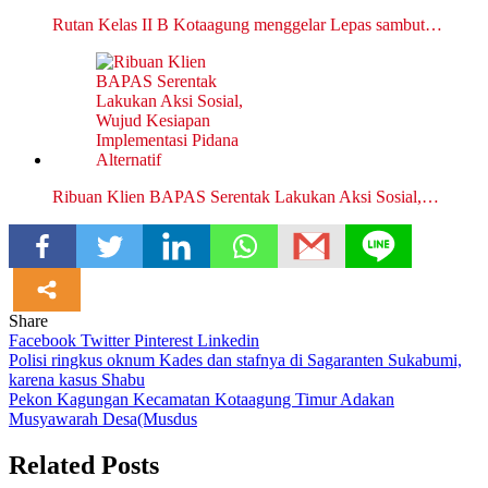
Rutan Kelas II B Kotaagung menggelar Lepas sambut…
Ribuan Klien BAPAS Serentak Lakukan Aksi Sosial,…
Share
Facebook
Twitter
Pinterest
Linkedin
Navigasi
Polisi ringkus oknum Kades dan stafnya di Sagaranten Sukabumi,
karena kasus Shabu
pos
Pekon Kagungan Kecamatan Kotaagung Timur Adakan
Musyawarah Desa(Musdus
Related Posts