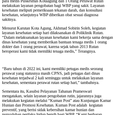
para medis Puskesmas Kotaagung dan 1 Orang Perawat Rutan
melakukan layanan pengobatan bagi WBP yang sakit. Layanan
kesehatan meliputi pemeriksaan tekanan darah, dan konsultasi
kesehatan, selanjutnya WBP diberikan obat sesuai diagnosa
sakitnya.
Menurut Karutan Kota Agung, Akhmad Sobirin Soleh, kegiatan
layanan kesehatan setiap hari dilaksanakan di Poliklinik Rutan.
“Dalam melaksanakan layanan kesehatan kami bekerja sama dengan
dinas kesehatan yang memberikan bantuan tenaga medis 1 orang
dokter dan 1 orang perawat, karena sejak tahun 2013 Rutan
beroperasi kami tidak memiliki tenaga medis,” Terangnya.
“Baru tahun di 2022 ini, kami memiliki petugas medis seorang
perawat yang statusnya masih CPNS, jadi petugas dari dinas
kesehatan terjadwal 2 kali seminggu untuk melakukan layanan
kesehatan, sementara perawat rutan setiap hari,” tambahnya.
Sementara itu, Kasubsi Pelayanan Tahanan Prameswari
mengatakan, selain layanan pengobatan rutin, jajarannya juga
melakukan kegiatan melalui “Kuman Post” atau Kunjungan Kamar
Hunian dan Promosi Kesehatan. Kuman Post adalah kegiatan
preventif, yang berisi sidak kebersihan kamar hunian dan
punyuluhan perilaku hidup bersih bagi WBP. “Kami berharap