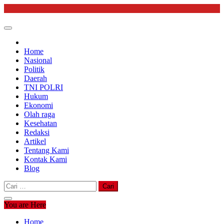
Skip
to
content
Home
Nasional
Politik
Daerah
TNI POLRI
Hukum
Ekonomi
Olah raga
Kesehatan
Redaksi
Artikel
Tentang Kami
Kontak Kami
Blog
Cari
untuk:
You are Here
Home