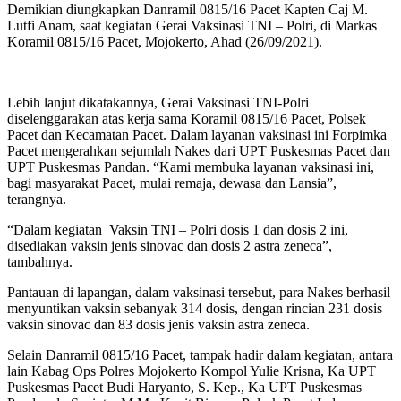
Demikian diungkapkan Danramil 0815/16 Pacet Kapten Caj M.
Lutfi Anam, saat kegiatan Gerai Vaksinasi TNI – Polri, di Markas
Koramil 0815/16 Pacet, Mojokerto, Ahad (26/09/2021).
Lebih lanjut dikatakannya, Gerai Vaksinasi TNI-Polri
diselenggarakan atas kerja sama Koramil 0815/16 Pacet, Polsek
Pacet dan Kecamatan Pacet. Dalam layanan vaksinasi ini Forpimka
Pacet mengerahkan sejumlah Nakes dari UPT Puskesmas Pacet dan
UPT Puskesmas Pandan. “Kami membuka layanan vaksinasi ini,
bagi masyarakat Pacet, mulai remaja, dewasa dan Lansia”,
terangnya.
“Dalam kegiatan Vaksin TNI – Polri dosis 1 dan dosis 2 ini,
disediakan vaksin jenis sinovac dan dosis 2 astra zeneca”,
tambahnya.
Pantauan di lapangan, dalam vaksinasi tersebut, para Nakes berhasil
menyuntikan vaksin sebanyak 314 dosis, dengan rincian 231 dosis
vaksin sinovac dan 83 dosis jenis vaksin astra zeneca.
Selain Danramil 0815/16 Pacet, tampak hadir dalam kegiatan, antara
lain Kabag Ops Polres Mojokerto Kompol Yulie Krisna, Ka UPT
Puskesmas Pacet Budi Haryanto, S. Kep., Ka UPT Puskesmas