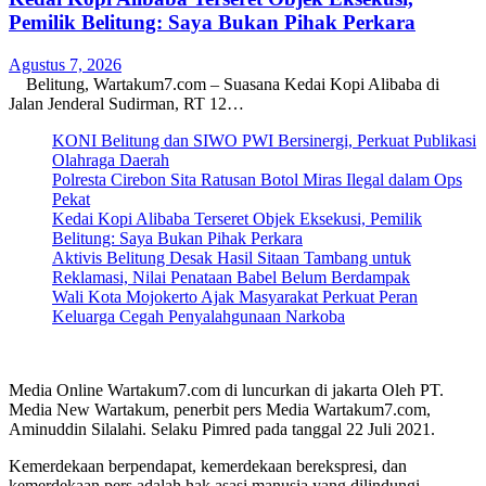
Pemilik Belitung: Saya Bukan Pihak Perkara
Agustus 7, 2026
Belitung, Wartakum7.com – Suasana Kedai Kopi Alibaba di
Jalan Jenderal Sudirman, RT 12…
KONI Belitung dan SIWO PWI Bersinergi, Perkuat Publikasi
Olahraga Daerah
Polresta Cirebon Sita Ratusan Botol Miras Ilegal dalam Ops
Pekat
Kedai Kopi Alibaba Terseret Objek Eksekusi, Pemilik
Belitung: Saya Bukan Pihak Perkara
Aktivis Belitung Desak Hasil Sitaan Tambang untuk
Reklamasi, Nilai Penataan Babel Belum Berdampak
Wali Kota Mojokerto Ajak Masyarakat Perkuat Peran
Keluarga Cegah Penyalahgunaan Narkoba
Media Online Wartakum7.com di luncurkan di jakarta Oleh PT.
Media New Wartakum, penerbit pers Media Wartakum7.com,
Aminuddin Silalahi. Selaku Pimred pada tanggal 22 Juli 2021.
Kemerdekaan berpendapat, kemerdekaan berekspresi, dan
kemerdekaan pers adalah hak asasi manusia yang dilindungi