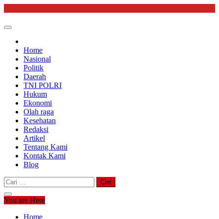
Skip
to
content
Home
Nasional
Politik
Daerah
TNI POLRI
Hukum
Ekonomi
Olah raga
Kesehatan
Redaksi
Artikel
Tentang Kami
Kontak Kami
Blog
Cari
untuk:
You are Here
Home