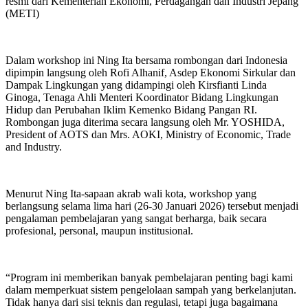
resmi dari Kementerian Ekonomi, Perdagangan dan Industri Jepang
(METI)
Dalam workshop ini Ning Ita bersama rombongan dari Indonesia
dipimpin langsung oleh Rofi Alhanif, Asdep Ekonomi Sirkular dan
Dampak Lingkungan yang didampingi oleh Kirsfianti Linda
Ginoga, Tenaga Ahli Menteri Koordinator Bidang Lingkungan
Hidup dan Perubahan Iklim Kemenko Bidang Pangan RI.
Rombongan juga diterima secara langsung oleh Mr. YOSHIDA,
President of AOTS dan ⁠Mrs. AOKI, Ministry of Economic, Trade
and Industry.
Menurut Ning Ita-sapaan akrab wali kota, workshop yang
berlangsung selama lima hari (26-30 Januari 2026) tersebut menjadi
pengalaman pembelajaran yang sangat berharga, baik secara
profesional, personal, maupun institusional.
“Program ini memberikan banyak pembelajaran penting bagi kami
dalam memperkuat sistem pengelolaan sampah yang berkelanjutan.
Tidak hanya dari sisi teknis dan regulasi, tetapi juga bagaimana