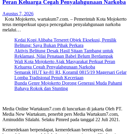
Peran Keluarga Cegah Penyalahgunaan Narkoba
Agustus 7, 2026
Kota Mojokerto, wartakum7.com. – Pemerintah Kota Mojokerto
terus memperkuat upaya pencegahan penyalahgunaan narkoba
melalui…
Kedai Kopi Alibaba Terseret Objek Eksekusi, Pemilik
Belitung: Saya Bukan Pihak Perkara
Aktivis Belitung Desak Hasil Sitaan Tambang untuk
Reklamasi, Nilai Penataan Babel Belum Berdampak
Wali Kota Mojokerto Ajak Masyarakat Perkuat Peran
Keluarga Cegah Penyalahgunaan Narkoba
Semarak HUT ke-81 RI, Koramil 0815/19 Magersari Gelar
Lomba Tradisional Penuh Keceriaan
Bunda Genre Mojokerto Dorong Generasi Muda Pahami
Bahaya Rokok dan Stunting
Media Online Wartakum7.com di luncurkan di jakarta Oleh PT.
Media New Wartakum, penerbit pers Media Wartakum7.com,
Aminuddin Silalahi. Selaku Pimred pada tanggal 22 Juli 2021.
Kemerdekaan berpendapat, kemerdekaan berekspresi, dan