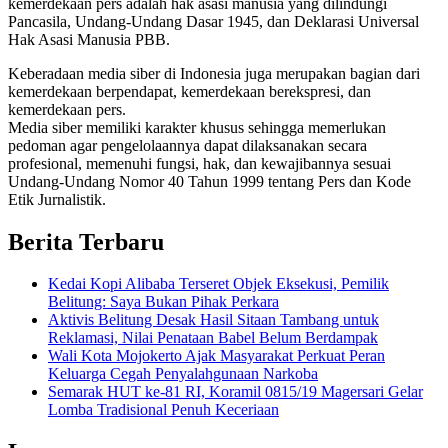
kemerdekaan pers adalah hak asasi manusia yang dilindungi
Pancasila, Undang-Undang Dasar 1945, dan Deklarasi Universal
Hak Asasi Manusia PBB.
Keberadaan media siber di Indonesia juga merupakan bagian dari
kemerdekaan berpendapat, kemerdekaan berekspresi, dan
kemerdekaan pers.
Media siber memiliki karakter khusus sehingga memerlukan
pedoman agar pengelolaannya dapat dilaksanakan secara
profesional, memenuhi fungsi, hak, dan kewajibannya sesuai
Undang-Undang Nomor 40 Tahun 1999 tentang Pers dan Kode
Etik Jurnalistik.
Berita Terbaru
Kedai Kopi Alibaba Terseret Objek Eksekusi, Pemilik
Belitung: Saya Bukan Pihak Perkara
Aktivis Belitung Desak Hasil Sitaan Tambang untuk
Reklamasi, Nilai Penataan Babel Belum Berdampak
Wali Kota Mojokerto Ajak Masyarakat Perkuat Peran
Keluarga Cegah Penyalahgunaan Narkoba
Semarak HUT ke-81 RI, Koramil 0815/19 Magersari Gelar
Lomba Tradisional Penuh Keceriaan