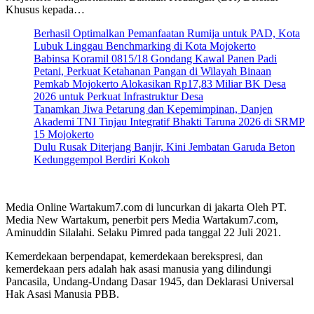
Khusus kepada…
Berhasil Optimalkan Pemanfaatan Rumija untuk PAD, Kota
Lubuk Linggau Benchmarking di Kota Mojokerto
Babinsa Koramil 0815/18 Gondang Kawal Panen Padi
Petani, Perkuat Ketahanan Pangan di Wilayah Binaan
Pemkab Mojokerto Alokasikan Rp17,83 Miliar BK Desa
2026 untuk Perkuat Infrastruktur Desa
Tanamkan Jiwa Petarung dan Kepemimpinan, Danjen
Akademi TNI Tinjau Integratif Bhakti Taruna 2026 di SRMP
15 Mojokerto
Dulu Rusak Diterjang Banjir, Kini Jembatan Garuda Beton
Kedunggempol Berdiri Kokoh
Media Online Wartakum7.com di luncurkan di jakarta Oleh PT.
Media New Wartakum, penerbit pers Media Wartakum7.com,
Aminuddin Silalahi. Selaku Pimred pada tanggal 22 Juli 2021.
Kemerdekaan berpendapat, kemerdekaan berekspresi, dan
kemerdekaan pers adalah hak asasi manusia yang dilindungi
Pancasila, Undang-Undang Dasar 1945, dan Deklarasi Universal
Hak Asasi Manusia PBB.