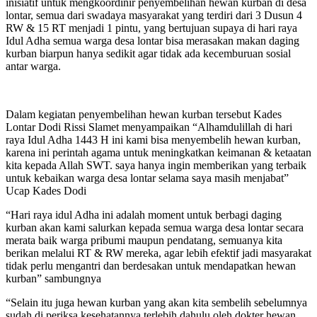
inisiatif untuk mengkoordinir penyembelihan hewan kurban di desa
lontar, semua dari swadaya masyarakat yang terdiri dari 3 Dusun 4
RW & 15 RT menjadi 1 pintu, yang bertujuan supaya di hari raya
Idul Adha semua warga desa lontar bisa merasakan makan daging
kurban biarpun hanya sedikit agar tidak ada kecemburuan sosial
antar warga.
Dalam kegiatan penyembelihan hewan kurban tersebut Kades
Lontar Dodi Rissi Slamet menyampaikan “Alhamdulillah di hari
raya Idul Adha 1443 H ini kami bisa menyembelih hewan kurban,
karena ini perintah agama untuk meningkatkan keimanan & ketaatan
kita kepada Allah SWT. saya hanya ingin memberikan yang terbaik
untuk kebaikan warga desa lontar selama saya masih menjabat”
Ucap Kades Dodi
“Hari raya idul Adha ini adalah moment untuk berbagi daging
kurban akan kami salurkan kepada semua warga desa lontar secara
merata baik warga pribumi maupun pendatang, semuanya kita
berikan melalui RT & RW mereka, agar lebih efektif jadi masyarakat
tidak perlu mengantri dan berdesakan untuk mendapatkan hewan
kurban” sambungnya
“Selain itu juga hewan kurban yang akan kita sembelih sebelumnya
sudah di periksa kesehatannya terlebih dahulu oleh dokter hewan,