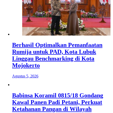
Berhasil Optimalkan Pemanfaatan
Rumija untuk PAD, Kota Lubuk
Linggau Benchmarking di Kota
Mojokerto
Agustus 5, 2026
Babinsa Koramil 0815/18 Gondang
Kawal Panen Padi Petani, Perkuat
Ketahanan Pangan di Wilayah