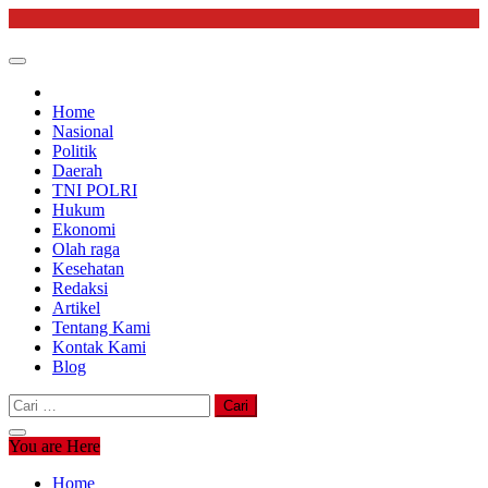
Skip
to
content
Home
Nasional
Politik
Daerah
TNI POLRI
Hukum
Ekonomi
Olah raga
Kesehatan
Redaksi
Artikel
Tentang Kami
Kontak Kami
Blog
Cari
untuk:
You are Here
Home