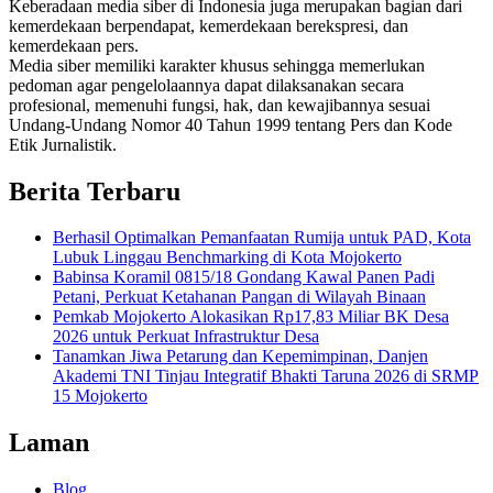
Keberadaan media siber di Indonesia juga merupakan bagian dari
kemerdekaan berpendapat, kemerdekaan berekspresi, dan
kemerdekaan pers.
Media siber memiliki karakter khusus sehingga memerlukan
pedoman agar pengelolaannya dapat dilaksanakan secara
profesional, memenuhi fungsi, hak, dan kewajibannya sesuai
Undang-Undang Nomor 40 Tahun 1999 tentang Pers dan Kode
Etik Jurnalistik.
Berita Terbaru
Berhasil Optimalkan Pemanfaatan Rumija untuk PAD, Kota
Lubuk Linggau Benchmarking di Kota Mojokerto
Babinsa Koramil 0815/18 Gondang Kawal Panen Padi
Petani, Perkuat Ketahanan Pangan di Wilayah Binaan
Pemkab Mojokerto Alokasikan Rp17,83 Miliar BK Desa
2026 untuk Perkuat Infrastruktur Desa
Tanamkan Jiwa Petarung dan Kepemimpinan, Danjen
Akademi TNI Tinjau Integratif Bhakti Taruna 2026 di SRMP
15 Mojokerto
Laman
Blog