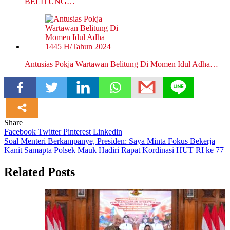
BELITUNG…
Antusias Pokja Wartawan Belitung Di Momen Idul Adha…
Share
Facebook
Twitter
Pinterest
Linkedin
Navigasi
Soal Menteri Berkampanye, Presiden: Saya Minta Fokus Bekerja
Kanit Samapta Polsek Mauk Hadiri Rapat Kordinasi HUT RI ke 77
pos
Related Posts