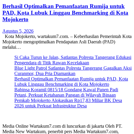
Berhasil Optimalkan Pemanfaatan Rumija untuk
PAD, Kota Lubuk Linggau Benchmarking di Kota
Mojokerto
Agustus 5, 2026
Kota Mojokerto, wartakum7.com. – Keberhasilan Pemerintah Kota
Mojokerto mengoptimalkan Pendapatan Asli Daerah (PAD)
melalui…
Si Caka Turun ke Jalan, Satlantas Polresta Tangerang Edukasi
Pengendara di Titik Rawan Kecelakaan
Blue Light Patrol Satlantas Polresta Tangerang Gagalkan Aksi
Curanmor, Dua Pria Diamankan
Berhasil Optimalkan Pemanfaatan Rumija untuk PAD, Kota
Lubuk Linggau Benchmarking di Kota Mojokerto
Babinsa Koramil 0815/18 Gondang Kawal Panen Padi
Petani, Perkuat Ketahanan Pangan di Wilayah Binaan
Pemkab Mojokerto Alokasikan Rp17,83 Miliar BK Desa
2026 untuk Perkuat Infrastruktur Desa
Media Online Wartakum7.com di luncurkan di jakarta Oleh PT.
Media New Wartakum, penerbit pers Media Wartakum7.com,