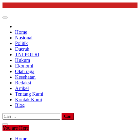
Skip
to
content
Home
Nasional
Politik
Daerah
TNI POLRI
Hukum
Ekonomi
Olah raga
Kesehatan
Redaksi
Artikel
Tentang Kami
Kontak Kami
Blog
Cari
untuk:
You are Here
Home