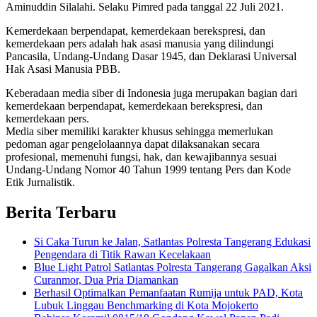
Aminuddin Silalahi. Selaku Pimred pada tanggal 22 Juli 2021.
Kemerdekaan berpendapat, kemerdekaan berekspresi, dan
kemerdekaan pers adalah hak asasi manusia yang dilindungi
Pancasila, Undang-Undang Dasar 1945, dan Deklarasi Universal
Hak Asasi Manusia PBB.
Keberadaan media siber di Indonesia juga merupakan bagian dari
kemerdekaan berpendapat, kemerdekaan berekspresi, dan
kemerdekaan pers.
Media siber memiliki karakter khusus sehingga memerlukan
pedoman agar pengelolaannya dapat dilaksanakan secara
profesional, memenuhi fungsi, hak, dan kewajibannya sesuai
Undang-Undang Nomor 40 Tahun 1999 tentang Pers dan Kode
Etik Jurnalistik.
Berita Terbaru
Si Caka Turun ke Jalan, Satlantas Polresta Tangerang Edukasi
Pengendara di Titik Rawan Kecelakaan
Blue Light Patrol Satlantas Polresta Tangerang Gagalkan Aksi
Curanmor, Dua Pria Diamankan
Berhasil Optimalkan Pemanfaatan Rumija untuk PAD, Kota
Lubuk Linggau Benchmarking di Kota Mojokerto