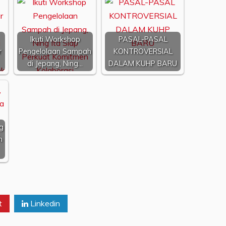
Ikuti Workshop
PASAL-PASAL
r
Pengelolaan Sampah
KONTROVERSIAL
di Jepang, Ning…
DALAM KUHP BARU
g
h
t
Linkedin