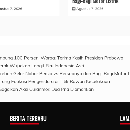
Bagi-Bagi Motor Listrik
ustus 7, 2026
Agustus 7, 2026
mpung 100 Persen, Warga: Terima Kasih Presiden Prabowo
rak Wujudkan Langit Biru Indonesia Asri
irebon Gelar Nobar Persib vs Persebaya dan Bagi-Bagi Motor Li
gerang Edukasi Pengendara di Titik Rawan Kecelakaan
 Gagalkan Aksi Curanmor, Dua Pria Diamankan
BERITA TERBARU
LAM