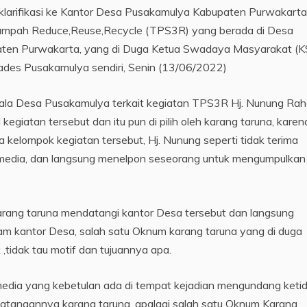
klarifikasi ke Kantor Desa Pusakamulya Kabupaten Purwakarta
ampah Reduce,Reuse,Recycle (TPS3R) yang berada di Desa
ten Purwakarta, yang di Duga Ketua Swadaya Masyarakat (
 Kades Pusakamulya sendiri, Senin (13/06/2022)
ala Desa Pusakamulya terkait kegiatan TPS3R Hj. Nunung Ra
atan tersebut dan itu pun di pilih oleh karang taruna, karen
 kelompok kegiatan tersebut, Hj. Nunung seperti tidak terima
edia, dan langsung menelpon seseorang untuk mengumpulkan
arang taruna mendatangi kantor Desa tersebut dan langsung
m kantor Desa, salah satu Oknum karang taruna yang di duga
tidak tau motif dan tujuannya apa.
edia yang kebetulan ada di tempat kejadian mengundang keti
datangannya karang taruna, apalagi salah satu Oknum Karang