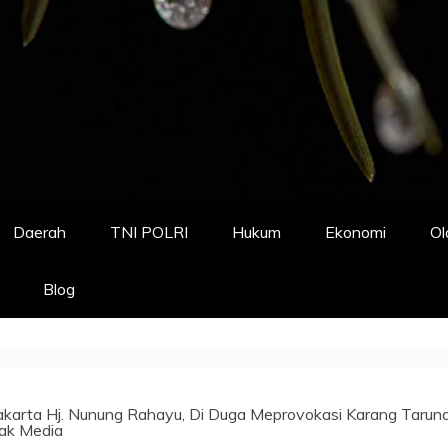
Daerah
TNI POLRI
Hukum
Ekonomi
Ol
Blog
arta Hj. Nunung Rahayu, Di Duga Meprovokasi Karang Tarun
ak Media