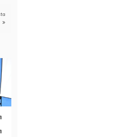
sta
n
n