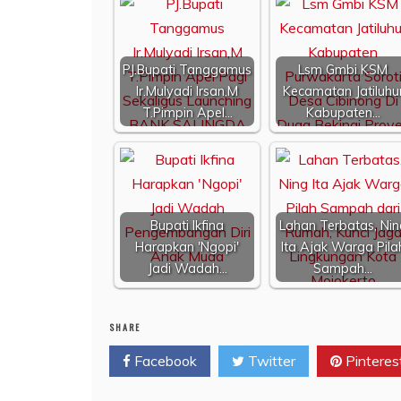
PJ.Bupati Tanggamus
Lsm Gmbi KSM
Ir.Mulyadi Irsan,M
Kecamatan Jatiluhu
T.Pimpin Apel…
Kabupaten…
Bupati Ikfina
Lahan Terbatas, Nin
Harapkan 'Ngopi'
Ita Ajak Warga Pila
Jadi Wadah…
Sampah…
SHARE
Facebook
Twitter
Pinteres