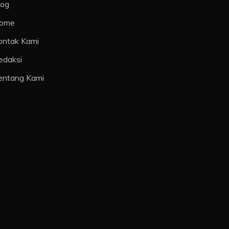
log
ome
ontak Kami
edaksi
entang Kami