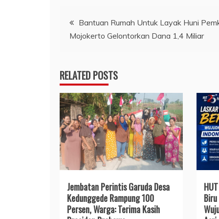
Navigasi
Bantuan Rumah Untuk Layak Huni Pem
Mojokerto Gelontorkan Dana 1,4 Miliar
pos
RELATED POSTS
Jembatan Perintis Garuda Desa
HUT 
Kedunggede Rampung 100
Biru
Persen, Warga: Terima Kasih
Wuju