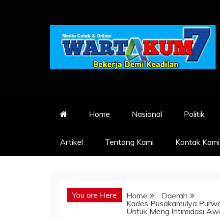
Skip
to
content
Home
Nasional
Politik
Artikel
Tentang Kami
Kontak Kami
You are Here
Home
Daerah
Kades Pusakamulya Purwak
Untuk Meng Intimidasi Aw